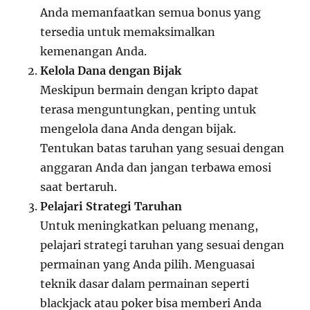
Anda memanfaatkan semua bonus yang
tersedia untuk memaksimalkan
kemenangan Anda.
Kelola Dana dengan Bijak
Meskipun bermain dengan kripto dapat
terasa menguntungkan, penting untuk
mengelola dana Anda dengan bijak.
Tentukan batas taruhan yang sesuai dengan
anggaran Anda dan jangan terbawa emosi
saat bertaruh.
Pelajari Strategi Taruhan
Untuk meningkatkan peluang menang,
pelajari strategi taruhan yang sesuai dengan
permainan yang Anda pilih. Menguasai
teknik dasar dalam permainan seperti
blackjack atau poker bisa memberi Anda