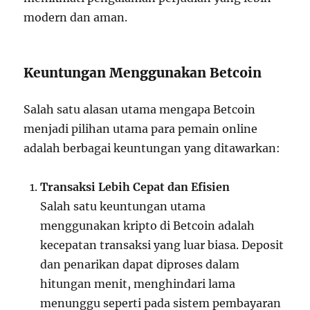
modern dan aman.
Keuntungan Menggunakan Betcoin
Salah satu alasan utama mengapa Betcoin
menjadi pilihan utama para pemain online
adalah berbagai keuntungan yang ditawarkan:
Transaksi Lebih Cepat dan Efisien
Salah satu keuntungan utama
menggunakan kripto di Betcoin adalah
kecepatan transaksi yang luar biasa. Deposit
dan penarikan dapat diproses dalam
hitungan menit, menghindari lama
menunggu seperti pada sistem pembayaran