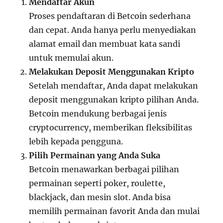
Mendaftar Akun
Proses pendaftaran di Betcoin sederhana
dan cepat. Anda hanya perlu menyediakan
alamat email dan membuat kata sandi
untuk memulai akun.
Melakukan Deposit Menggunakan Kripto
Setelah mendaftar, Anda dapat melakukan
deposit menggunakan kripto pilihan Anda.
Betcoin mendukung berbagai jenis
cryptocurrency, memberikan fleksibilitas
lebih kepada pengguna.
Pilih Permainan yang Anda Suka
Betcoin menawarkan berbagai pilihan
permainan seperti poker, roulette,
blackjack, dan mesin slot. Anda bisa
memilih permainan favorit Anda dan mulai