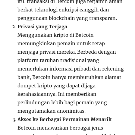
itu, transaksi di Betcoin juga terjamin aman
berkat teknologi enkripsi canggih dan
penggunaan blockchain yang transparan.
Privasi yang Terjaga
Menggunakan kripto di Betcoin
memungkinkan pemain untuk tetap
menjaga privasi mereka. Berbeda dengan
platform taruhan tradisional yang
memerlukan informasi pribadi dan rekening
bank, Betcoin hanya membutuhkan alamat
dompet kripto yang dapat dijaga
kerahasiaannya. Ini memberikan
perlindungan lebih bagi pemain yang
mengutamakan anonimitas.
Akses ke Berbagai Permainan Menarik
Betcoin menawarkan berbagai jenis