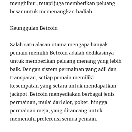
menghibur, tetapi juga memberikan peluang
besar untuk memenangkan hadiah.
Keunggulan Betcoin
Salah satu alasan utama mengapa banyak
pemain memilih Betcoin adalah dedikasinya
untuk memberikan peluang menang yang lebih
baik. Dengan sistem permainan yang adil dan
transparan, setiap pemain memiliki
kesempatan yang setara untuk mendapatkan
jackpot. Betcoin menyediakan berbagai jenis
permainan, mulai dari slot, poker, hingga
permainan meja, yang dirancang untuk
memenuhi preferensi semua pemain.