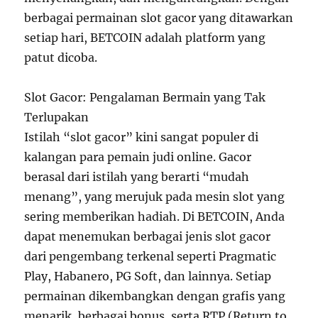
berbagai permainan slot gacor yang ditawarkan
setiap hari, BETCOIN adalah platform yang
patut dicoba.
Slot Gacor: Pengalaman Bermain yang Tak
Terlupakan
Istilah “slot gacor” kini sangat populer di
kalangan para pemain judi online. Gacor
berasal dari istilah yang berarti “mudah
menang”, yang merujuk pada mesin slot yang
sering memberikan hadiah. Di BETCOIN, Anda
dapat menemukan berbagai jenis slot gacor
dari pengembang terkenal seperti Pragmatic
Play, Habanero, PG Soft, dan lainnya. Setiap
permainan dikembangkan dengan grafis yang
menarik, berbagai bonus, serta RTP (Return to