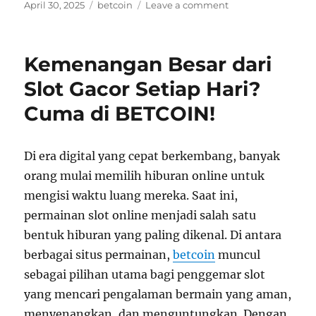
Posted
Tags
on
April 30, 2025
betcoin
Leave a comment
on
Betcoin:
Platform
Taruhan
Kemenangan Besar dari
Kripto
yang
Slot Gacor Setiap Hari?
Menguntungkan
Cuma di BETCOIN!
dan
Aman
untuk
Pemain
Di era digital yang cepat berkembang, banyak
Online
orang mulai memilih hiburan online untuk
mengisi waktu luang mereka. Saat ini,
permainan slot online menjadi salah satu
bentuk hiburan yang paling dikenal. Di antara
berbagai situs permainan,
betcoin
muncul
sebagai pilihan utama bagi penggemar slot
yang mencari pengalaman bermain yang aman,
menyenangkan, dan menguntungkan. Dengan