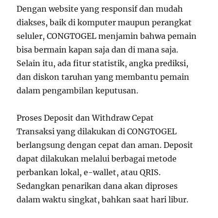
Dengan website yang responsif dan mudah
diakses, baik di komputer maupun perangkat
seluler, CONGTOGEL menjamin bahwa pemain
bisa bermain kapan saja dan di mana saja.
Selain itu, ada fitur statistik, angka prediksi,
dan diskon taruhan yang membantu pemain
dalam pengambilan keputusan.
Proses Deposit dan Withdraw Cepat
Transaksi yang dilakukan di CONGTOGEL
berlangsung dengan cepat dan aman. Deposit
dapat dilakukan melalui berbagai metode
perbankan lokal, e-wallet, atau QRIS.
Sedangkan penarikan dana akan diproses
dalam waktu singkat, bahkan saat hari libur.