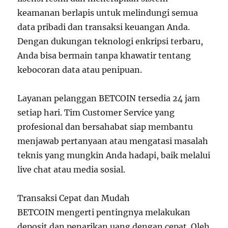
keamanan berlapis untuk melindungi semua
data pribadi dan transaksi keuangan Anda.
Dengan dukungan teknologi enkripsi terbaru,
Anda bisa bermain tanpa khawatir tentang
kebocoran data atau penipuan.
Layanan pelanggan BETCOIN tersedia 24 jam
setiap hari. Tim Customer Service yang
profesional dan bersahabat siap membantu
menjawab pertanyaan atau mengatasi masalah
teknis yang mungkin Anda hadapi, baik melalui
live chat atau media sosial.
Transaksi Cepat dan Mudah
BETCOIN mengerti pentingnya melakukan
deposit dan penarikan uang dengan cepat. Oleh