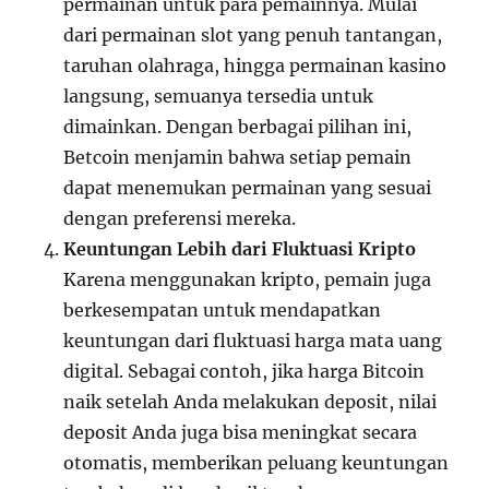
permainan untuk para pemainnya. Mulai
dari permainan slot yang penuh tantangan,
taruhan olahraga, hingga permainan kasino
langsung, semuanya tersedia untuk
dimainkan. Dengan berbagai pilihan ini,
Betcoin menjamin bahwa setiap pemain
dapat menemukan permainan yang sesuai
dengan preferensi mereka.
Keuntungan Lebih dari Fluktuasi Kripto
Karena menggunakan kripto, pemain juga
berkesempatan untuk mendapatkan
keuntungan dari fluktuasi harga mata uang
digital. Sebagai contoh, jika harga Bitcoin
naik setelah Anda melakukan deposit, nilai
deposit Anda juga bisa meningkat secara
otomatis, memberikan peluang keuntungan