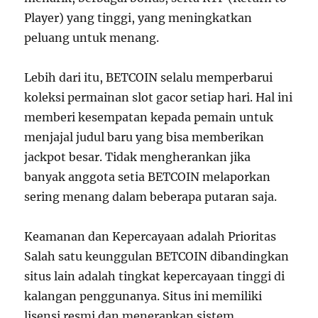
Player) yang tinggi, yang meningkatkan
peluang untuk menang.
Lebih dari itu, BETCOIN selalu memperbarui
koleksi permainan slot gacor setiap hari. Hal ini
memberi kesempatan kepada pemain untuk
menjajal judul baru yang bisa memberikan
jackpot besar. Tidak mengherankan jika
banyak anggota setia BETCOIN melaporkan
sering menang dalam beberapa putaran saja.
Keamanan dan Kepercayaan adalah Prioritas
Salah satu keunggulan BETCOIN dibandingkan
situs lain adalah tingkat kepercayaan tinggi di
kalangan penggunanya. Situs ini memiliki
lisensi resmi dan menerapkan sistem