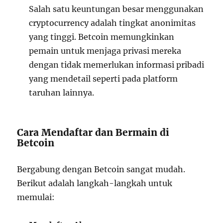
Salah satu keuntungan besar menggunakan
cryptocurrency adalah tingkat anonimitas
yang tinggi. Betcoin memungkinkan
pemain untuk menjaga privasi mereka
dengan tidak memerlukan informasi pribadi
yang mendetail seperti pada platform
taruhan lainnya.
Cara Mendaftar dan Bermain di
Betcoin
Bergabung dengan Betcoin sangat mudah.
Berikut adalah langkah-langkah untuk
memulai: