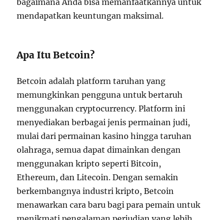
bagaimana Anda bisa memanfaatkannya untuk
mendapatkan keuntungan maksimal.
Apa Itu Betcoin?
Betcoin adalah platform taruhan yang
memungkinkan pengguna untuk bertaruh
menggunakan cryptocurrency. Platform ini
menyediakan berbagai jenis permainan judi,
mulai dari permainan kasino hingga taruhan
olahraga, semua dapat dimainkan dengan
menggunakan kripto seperti Bitcoin,
Ethereum, dan Litecoin. Dengan semakin
berkembangnya industri kripto, Betcoin
menawarkan cara baru bagi para pemain untuk
menikmati pengalaman perjudian yang lebih