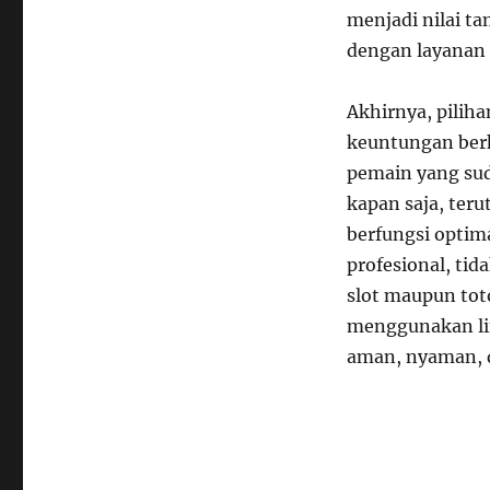
menjadi nilai t
dengan layanan
Akhirnya, pilih
keuntungan berk
pemain yang su
kapan saja, ter
berfungsi optim
profesional, ti
slot maupun tot
menggunakan lin
aman, nyaman,