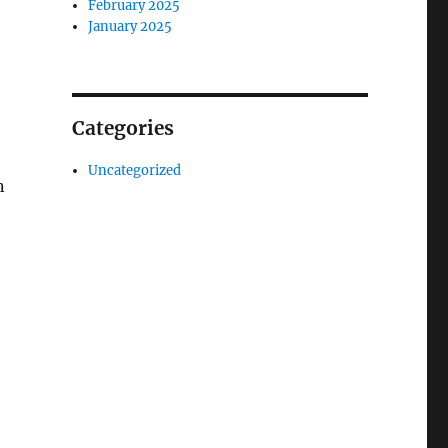
February 2025
January 2025
Categories
Uncategorized
n