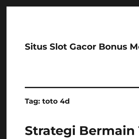
Situs Slot Gacor Bonus 
Tag:
toto 4d
Strategi Bermain