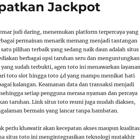
patkan Jackpot
emar judi daring, menemukan platform terpercaya yang
bagai permainan menarik memang menjadi tantangan
h satu pilihan terbaik yang sedang naik daun adalah situs
diakan berbagai opsi taruhan seru dan menguntungkan
 yang sudah terbukti, agen toto ini menawarkan layana
ari toto slot hingga toto 4d yang mampu memikat hati
bagai kalangan. Keamanan data dan transaksi menjadi
, sehingga setiap pengguna merasa nyaman dan percaya
kan taruhan. Link situs toto resmi juga mudah diakses,
galaman bermain yang lancar tanpa hambatan.
ak perlu khawatir akan kecepatan akses maupun kualitas
a situs toto ini mengintegrasikan teknologi mutakhir