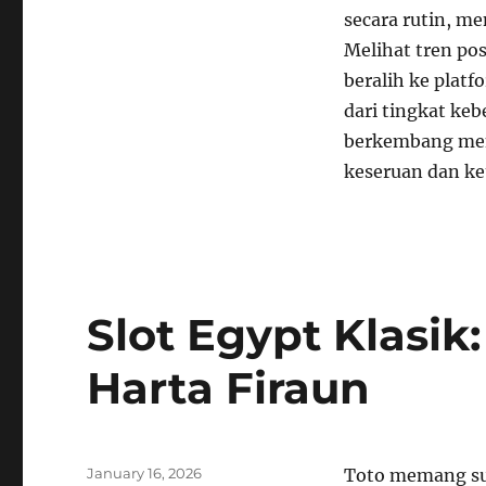
secara rutin, m
Melihat tren pos
beralih ke plat
dari tingkat keb
berkembang menj
keseruan dan ke
Slot Egypt Klasik
Harta Firaun
Posted
January 16, 2026
Toto memang sud