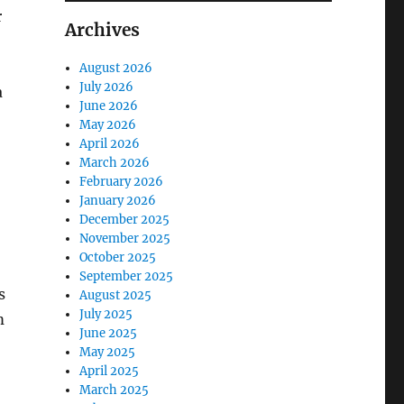
r
Archives
August 2026
July 2026
a
June 2026
May 2026
April 2026
March 2026
February 2026
January 2026
December 2025
November 2025
October 2025
September 2025
s
August 2025
July 2025
m
June 2025
May 2025
April 2025
March 2025