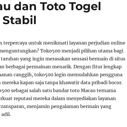
u dan Toto Togel
 Stabil
m terpercaya untuk menikmati layanan perjudian online
menguntungkan? Toko500 menjadi pilihan utama bagi
taruhan yang ingin merasakan sensasi bermain di situs
n berbagai permainan menarik. Dengan fitur lengkap
manan canggih, toko500 login memudahkan pengguna
mereka kapan saja tanpa khawatir data pribadi bocor.
500 sebagai salah satu bandar toto Macau ternama
kuat reputasi mereka dalam menyediakan layanan
 transparan, menjamin pengalaman bermain yang
adil.