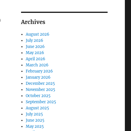
h
Archives
August 2026
July 2026
June 2026
May 2026
April 2026
March 2026
February 2026
January 2026
December 2025
November 2025
October 2025
September 2025
August 2025
July 2025
June 2025
May 2025