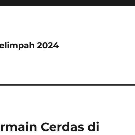
Melimpah 2024
rmain Cerdas di