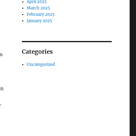
April 2025
March 2025
February 2025
January 2025
Categories
n
Uncategorized
an
r