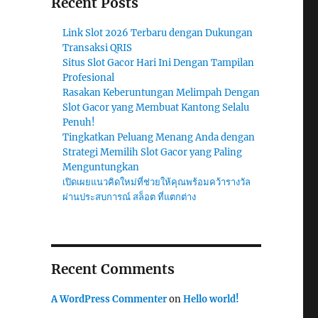
Recent Posts
Link Slot 2026 Terbaru dengan Dukungan
Transaksi QRIS
Situs Slot Gacor Hari Ini Dengan Tampilan
Profesional
Rasakan Keberuntungan Melimpah Dengan
Slot Gacor yang Membuat Kantong Selalu
Penuh!
Tingkatkan Peluang Menang Anda dengan
Strategi Memilih Slot Gacor yang Paling
Menguntungkan
เปิดเผยแนวคิดใหม่ที่ช่วยให้คุณพร้อมคว้ารางวัล
ผ่านประสบการณ์ สล็อต ที่แตกต่าง
Recent Comments
A WordPress Commenter
on
Hello world!