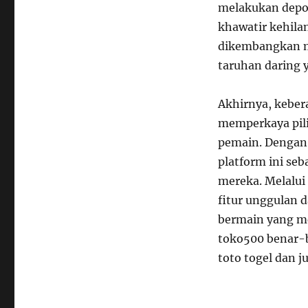
melakukan depos
khawatir kehilan
dikembangkan me
taruhan daring 
Akhirnya, kebe
memperkaya pil
pemain. Dengan 
platform ini se
mereka. Melalui
fitur unggulan 
bermain yang m
toko500 benar-b
toto togel dan 