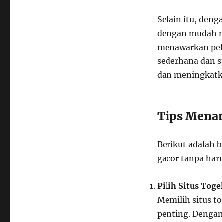
Selain itu, deng
dengan mudah m
menawarkan pel
sederhana dan s
dan meningkat
Tips Menan
Berikut adalah 
gacor tanpa ha
Pilih Situs Toge
Memilih situs t
penting. Dengan 