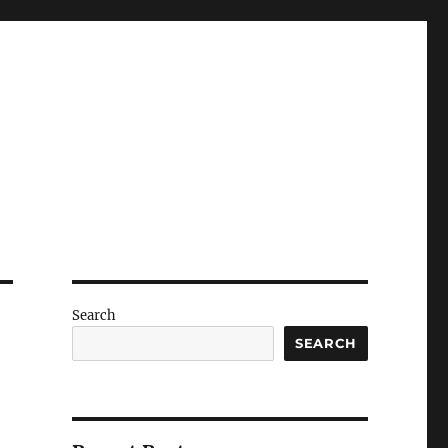
Search
SEARCH