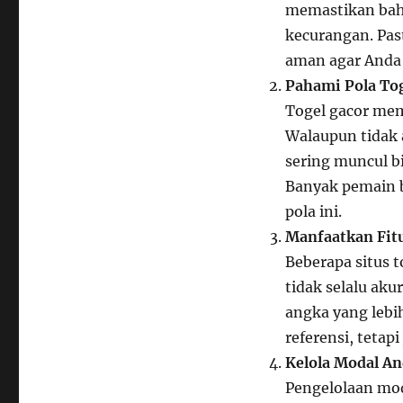
memastikan bahw
kecurangan. Pa
aman agar Anda t
Pahami Pola Tog
Togel gacor memi
Walaupun tidak
sering muncul b
Banyak pemain 
pola ini.
Manfaatkan Fitu
Beberapa situs 
tidak selalu ak
angka yang lebi
referensi, teta
Kelola Modal An
Pengelolaan mod