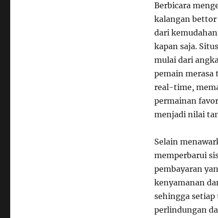
Toto
Berbicara mengen
Togel
kalangan bettor 
untuk
dari kemudahan 
Hasil
Lebih
kapan saja. Situ
Stabil
mulai dari angka
pemain merasa te
real-time, mema
permainan favor
menjadi nilai t
Selain menawark
memperbarui si
pembayaran yang
kenyamanan dan 
sehingga setiap
perlindungan d