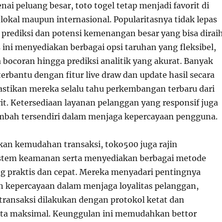
ai peluang besar, toto togel tetap menjadi favorit di
lokal maupun internasional. Popularitasnya tidak lepas
prediksi dan potensi kemenangan besar yang bisa dirai
s ini menyediakan berbagai opsi taruhan yang fleksibel,
 bocoran hingga prediksi analitik yang akurat. Banyak
rbantu dengan fitur live draw dan update hasil secara
stikan mereka selalu tahu perkembangan terbaru dari
it. Ketersediaan layanan pelanggan yang responsif juga
ambah tersendiri dalam menjaga kepercayaan pengguna.
an kemudahan transaksi, toko500 juga rajin
stem keamanan serta menyediakan berbagai metode
 praktis dan cepat. Mereka menyadari pentingnya
kepercayaan dalam menjaga loyalitas pelanggan,
 transaksi dilakukan dengan protokol ketat dan
ata maksimal. Keunggulan ini memudahkan bettor