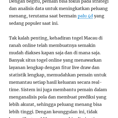
Dengan begitu, pemain bisa fokus pada strategi
dan analisis data untuk meningkatkan peluang
menang, terutama saat bermain
palu 4d
yang
sedang populer saat ini.
Tak kalah penting, kehadiran togel Macau di
ranah online telah membuatnya semakin
mudah diakses kapan saja dan di mana saja.
Banyak situs togel online yang menawarkan
layanan lengkap dengan fitur live draw dan
statistik lengkap, memudahkan pemain untuk
memantau setiap hasil keluaran secara real-
time. Sistem ini juga membantu pemain dalam
menganalisis pola dan membuat prediksi yang
lebih akurat, sehingga peluang menang bisa
lebih tinggi. Dengan keunggulan ini, tidak