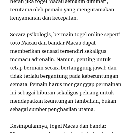
heran jika togel Macau semakin diminati,
terutama oleh pemain yang mengutamakan
kenyamanan dan kecepatan.
Secara psikologis, bermain togel online seperti
toto Macau dan bandar Macau dapat
memberikan sensasi tersendiri sekaligus
memacu adrenalin. Namun, penting untuk
tetap bermain secara bertanggung jawab dan
tidak terlalu bergantung pada keberuntungan
semata. Pemain harus menganggap permainan
ini sebagai hiburan sekaligus peluang untuk
mendapatkan keuntungan tambahan, bukan
sebagai sumber penghasilan utama.
Kesimpulannya, togel Macau dan bandar