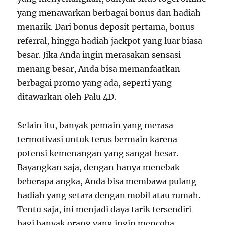
yang menawarkan berbagai bonus dan hadiah
menarik. Dari bonus deposit pertama, bonus
referral, hingga hadiah jackpot yang luar biasa
besar. Jika Anda ingin merasakan sensasi
menang besar, Anda bisa memanfaatkan
berbagai promo yang ada, seperti yang
ditawarkan oleh Palu 4D.
Selain itu, banyak pemain yang merasa
termotivasi untuk terus bermain karena
potensi kemenangan yang sangat besar.
Bayangkan saja, dengan hanya menebak
beberapa angka, Anda bisa membawa pulang
hadiah yang setara dengan mobil atau rumah.
Tentu saja, ini menjadi daya tarik tersendiri
bagi banyak orang yang ingin mencoba