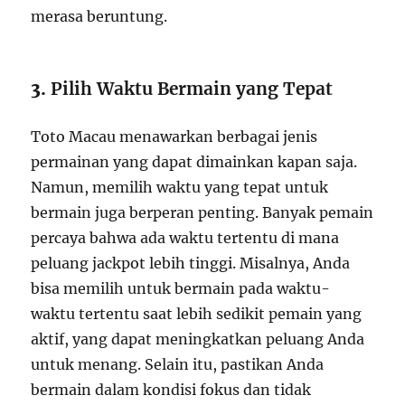
merasa beruntung.
3.
Pilih Waktu Bermain yang Tepat
Toto Macau menawarkan berbagai jenis
permainan yang dapat dimainkan kapan saja.
Namun, memilih waktu yang tepat untuk
bermain juga berperan penting. Banyak pemain
percaya bahwa ada waktu tertentu di mana
peluang jackpot lebih tinggi. Misalnya, Anda
bisa memilih untuk bermain pada waktu-
waktu tertentu saat lebih sedikit pemain yang
aktif, yang dapat meningkatkan peluang Anda
untuk menang. Selain itu, pastikan Anda
bermain dalam kondisi fokus dan tidak