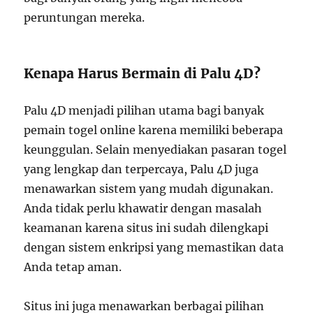
peruntungan mereka.
Kenapa Harus Bermain di Palu 4D?
Palu 4D menjadi pilihan utama bagi banyak
pemain togel online karena memiliki beberapa
keunggulan. Selain menyediakan pasaran togel
yang lengkap dan terpercaya, Palu 4D juga
menawarkan sistem yang mudah digunakan.
Anda tidak perlu khawatir dengan masalah
keamanan karena situs ini sudah dilengkapi
dengan sistem enkripsi yang memastikan data
Anda tetap aman.
Situs ini juga menawarkan berbagai pilihan