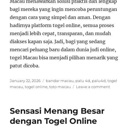
Macau menawarkan solusi praktis dan lengkap
bagi mereka yang ingin mencoba peruntungan
dengan cara yang simpel dan aman. Dengan
hadirnya platform togel online, semua proses
menjadi lebih cepat, transparan, dan mudah
diakses kapan saja. Jadi, bagi yang sedang
mencari peluang baru dalam dunia judi online,
togel Macau bisa menjadi pilihan menarik yang
patut dicoba.
Posted
Tags
January 22, 2026
bandar macau
,
palu 4d
,
palu4d
,
togel
on
on
macau
,
togel online
,
toto macau
Leave a comment
Data
Macau
dan
Sensasi Menang Besar
Prediksi
Togel
dengan Togel Online
yang
Valid