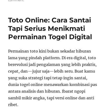
comment
Maksimalkan
Peluang
Jackpot
Toto Online: Cara Santai
di
Toto
Tapi Serius Menikmati
Macau:
Permainan Togel Digital
Panduan
Lengkap
Permainan toto kini bukan sekadar hiburan
lama yang pindah platform. Di era digital, toto
berevolusi jadi pengalaman yang lebih praktis,
cepat, dan—jujur saja—lebih seru. Buat kamu
yang suka strategi tapi tetap ingin santai,
dunia togel online menawarkan kombinasi pas
antara analisis dan hiburan. Ibarat ngopi
sambil mikir angka, tapi versi online dan anti
ribet.