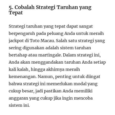
5.
Cobalah Strategi Taruhan yang
Tepat
Strategi taruhan yang tepat dapat sangat
berpengaruh pada peluang Anda untuk meraih
jackpot di Toto Macau. Salah satu strategi yang
sering digunakan adalah sistem taruhan
bertahap atau martingale. Dalam strategi ini,
Anda akan menggandakan taruhan Anda setiap
kali kalah, hingga akhirnya meraih
kemenangan. Namun, penting untuk diingat
bahwa strategi ini memerlukan modal yang
cukup besar, jadi pastikan Anda memiliki
anggaran yang cukup jika ingin mencoba
sistem ini.