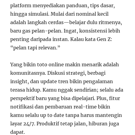
platform menyediakan panduan, tips dasar,
hingga simulasi. Mulai dari nominal kecil
adalah langkah cerdas—belajar dulu ritmenya,
baru gas pelan-pelan. Ingat, konsistensi lebih
penting daripada instan. Kalau kata Gen Z:
“pelan tapi relevan.”
Yang bikin toto online makin menarik adalah
komunitasnya. Diskusi strategi, berbagi
insight, dan update tren bikin pengalaman
terasa hidup. Kamu nggak sendirian; selalu ada
perspektif baru yang bisa dipelajari. Plus, fitur
notifikasi dan pembaruan real-time bikin
kamu selalu up to date tanpa harus mantengin
layar 24/7. Produktif tetap jalan, hiburan juga
dapat.