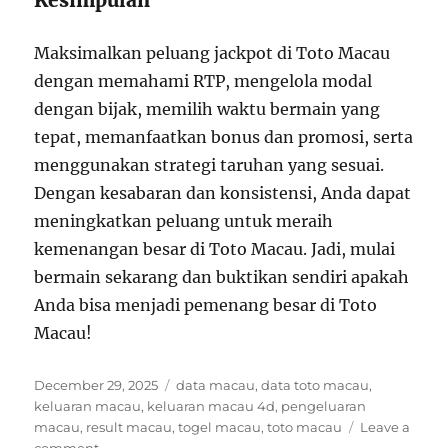
Kesimpulan
Maksimalkan peluang jackpot di Toto Macau
dengan memahami RTP, mengelola modal
dengan bijak, memilih waktu bermain yang
tepat, memanfaatkan bonus dan promosi, serta
menggunakan strategi taruhan yang sesuai.
Dengan kesabaran dan konsistensi, Anda dapat
meningkatkan peluang untuk meraih
kemenangan besar di Toto Macau. Jadi, mulai
bermain sekarang dan buktikan sendiri apakah
Anda bisa menjadi pemenang besar di Toto
Macau!
Posted
Tags
December 29, 2025
data macau
,
data toto macau
,
on
keluaran macau
,
keluaran macau 4d
,
pengeluaran
macau
,
result macau
,
togel macau
,
toto macau
Leave a
on