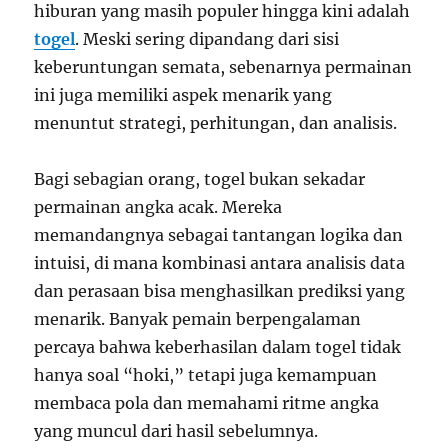
hiburan yang masih populer hingga kini adalah
togel
. Meski sering dipandang dari sisi
keberuntungan semata, sebenarnya permainan
ini juga memiliki aspek menarik yang
menuntut strategi, perhitungan, dan analisis.
Bagi sebagian orang, togel bukan sekadar
permainan angka acak. Mereka
memandangnya sebagai tantangan logika dan
intuisi, di mana kombinasi antara analisis data
dan perasaan bisa menghasilkan prediksi yang
menarik. Banyak pemain berpengalaman
percaya bahwa keberhasilan dalam togel tidak
hanya soal “hoki,” tetapi juga kemampuan
membaca pola dan memahami ritme angka
yang muncul dari hasil sebelumnya.