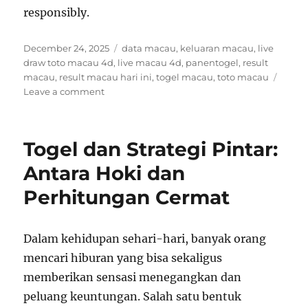
responsibly.
Posted
Tags
December 24, 2025
data macau
,
keluaran macau
,
live
on
draw toto macau 4d
,
live macau 4d
,
panentogel
,
result
macau
,
result macau hari ini
,
togel macau
,
toto macau
on
Leave a comment
Toto
Online:
Cara
Togel dan Strategi Pintar:
Santai
Tapi
Antara Hoki dan
Serius
Perhitungan Cermat
Menikmati
Permainan
Togel
Digital
Dalam kehidupan sehari-hari, banyak orang
mencari hiburan yang bisa sekaligus
memberikan sensasi menegangkan dan
peluang keuntungan. Salah satu bentuk