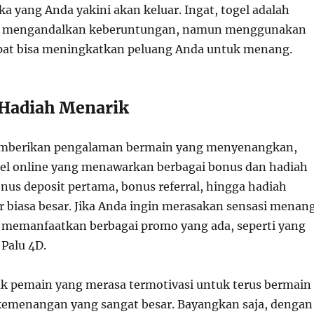
a yang Anda yakini akan keluar. Ingat, togel adalah
g mengandalkan keberuntungan, namun menggunakan
epat bisa meningkatkan peluang Anda untuk menang.
 Hadiah Menarik
mberikan pengalaman bermain yang menyenangkan,
gel online yang menawarkan berbagai bonus dan hadiah
nus deposit pertama, bonus referral, hingga hadiah
ar biasa besar. Jika Anda ingin merasakan sensasi menan
a memanfaatkan berbagai promo yang ada, seperti yang
 Palu 4D.
yak pemain yang merasa termotivasi untuk terus bermain
kemenangan yang sangat besar. Bayangkan saja, dengan