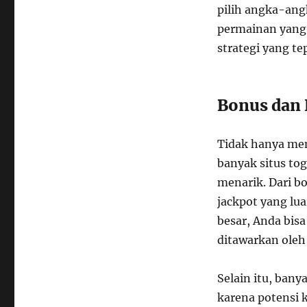
pilih angka-angk
permainan yan
strategi yang t
Bonus dan
Tidak hanya me
banyak situs to
menarik. Dari bo
jackpot yang lu
besar, Anda bis
ditawarkan oleh
Selain itu, ban
karena potensi 