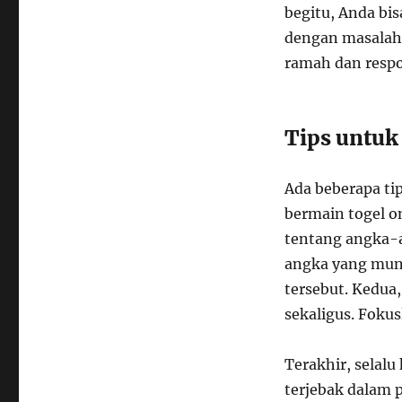
begitu, Anda bi
dengan masalah 
ramah dan respo
Tips untuk
Ada beberapa ti
bermain togel on
tentang angka-a
angka yang munc
tersebut. Kedua
sekaligus. Foku
Terakhir, selal
terjebak dalam