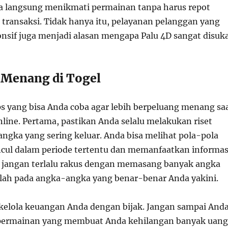
sa langsung menikmati permainan tanpa harus repot
transaksi. Tidak hanya itu, pelayanan pelanggan yang
nsif juga menjadi alasan mengapa Palu 4D sangat disuka
 Menang di Togel
ps yang bisa Anda coba agar lebih berpeluang menang sa
line. Pertama, pastikan Anda selalu melakukan riset
ngka yang sering keluar. Anda bisa melihat pola-pola
ul dalam periode tertentu dan memanfaatkan informas
, jangan terlalu rakus dengan memasang banyak angka
slah pada angka-angka yang benar-benar Anda yakini.
u kelola keuangan Anda dengan bijak. Jangan sampai And
 permainan yang membuat Anda kehilangan banyak uang