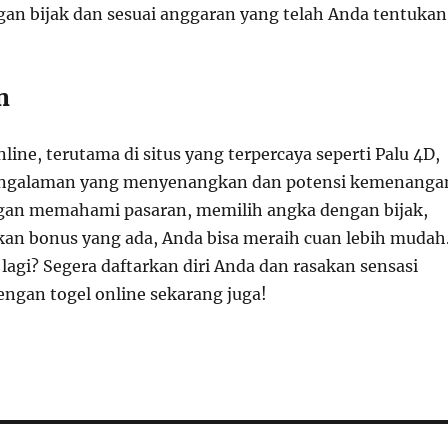
an bijak dan sesuai anggaran yang telah Anda tentukan
n
line, terutama di situs yang terpercaya seperti Palu 4D,
ngalaman yang menyenangkan dan potensi kemenanga
gan memahami pasaran, memilih angka dengan bijak,
n bonus yang ada, Anda bisa meraih cuan lebih mudah
 lagi? Segera daftarkan diri Anda dan rasakan sensasi
ngan togel online sekarang juga!