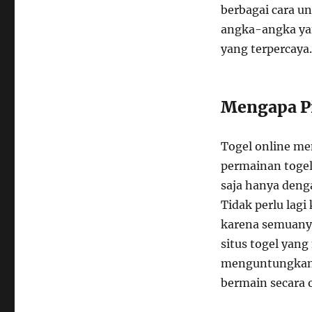
berbagai cara u
angka-angka yan
yang terpercaya.
Mengapa Pi
Togel online me
permainan togel
saja hanya den
Tidak perlu lag
karena semuanya 
situs togel yan
menguntungkan,
bermain secara o