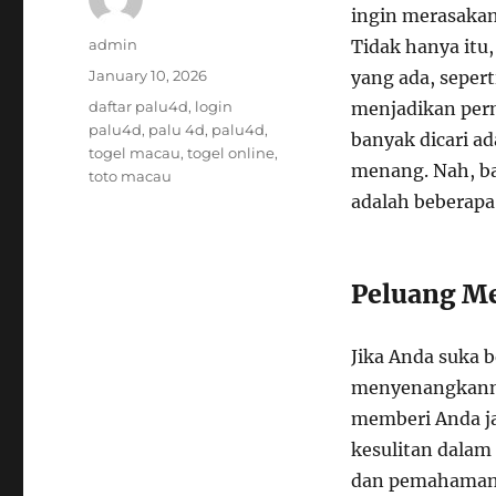
ingin merasaka
Author
admin
Tidak hanya itu
Posted
January 10, 2026
yang ada, seper
on
Tags
daftar palu4d
,
login
menjadikan perm
palu4d
,
palu 4d
,
palu4d
,
banyak dicari a
togel macau
,
togel online
,
menang. Nah, ba
toto macau
adalah beberapa
Peluang Me
Jika Anda suka 
menyenangkannya
memberi Anda j
kesulitan dalam 
dan pemahaman t