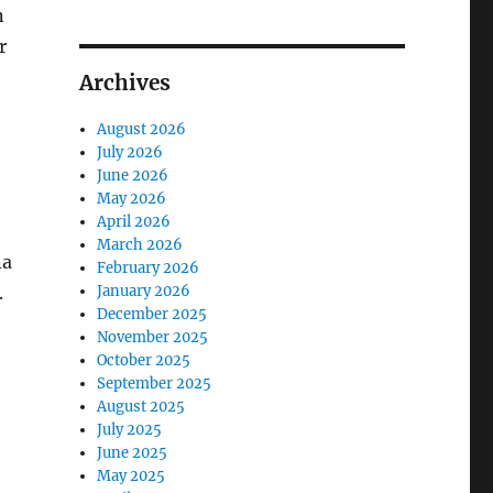
n
r
Archives
August 2026
July 2026
June 2026
May 2026
April 2026
March 2026
na
February 2026
.
January 2026
December 2025
November 2025
October 2025
September 2025
August 2025
July 2025
June 2025
May 2025