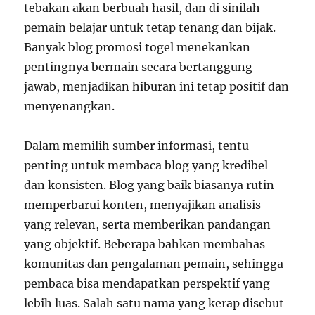
tebakan akan berbuah hasil, dan di sinilah
pemain belajar untuk tetap tenang dan bijak.
Banyak blog promosi togel menekankan
pentingnya bermain secara bertanggung
jawab, menjadikan hiburan ini tetap positif dan
menyenangkan.
Dalam memilih sumber informasi, tentu
penting untuk membaca blog yang kredibel
dan konsisten. Blog yang baik biasanya rutin
memperbarui konten, menyajikan analisis
yang relevan, serta memberikan pandangan
yang objektif. Beberapa bahkan membahas
komunitas dan pengalaman pemain, sehingga
pembaca bisa mendapatkan perspektif yang
lebih luas. Salah satu nama yang kerap disebut