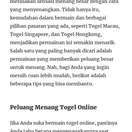
merasakan sensasi menang besar dengan cara
yang menyenangkan. Tidak hanya itu,
kemudahan dalam bermain dan berbagai
pilihan pasaran yang ada, seperti Togel Macau,
Togel Singapore, dan Togel Hongkong,
menjadikan permainan ini semakin menarik.
Salah satu yang paling banyak dicari adalah
permainan yang memberikan peluang besar
untuk menang. Nah, bagi Anda yang ingin
meraih cuan lebih mudah, berikut adalah
beberapa tips yang bisa membantu.
Peluang Menang Togel Online
Jika Anda suka bermain togel online, pastinya
Anda tahu betapa menyenangkannya saat