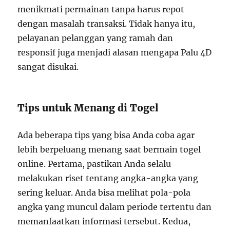
menikmati permainan tanpa harus repot
dengan masalah transaksi. Tidak hanya itu,
pelayanan pelanggan yang ramah dan
responsif juga menjadi alasan mengapa Palu 4D
sangat disukai.
Tips untuk Menang di Togel
Ada beberapa tips yang bisa Anda coba agar
lebih berpeluang menang saat bermain togel
online. Pertama, pastikan Anda selalu
melakukan riset tentang angka-angka yang
sering keluar. Anda bisa melihat pola-pola
angka yang muncul dalam periode tertentu dan
memanfaatkan informasi tersebut. Kedua,