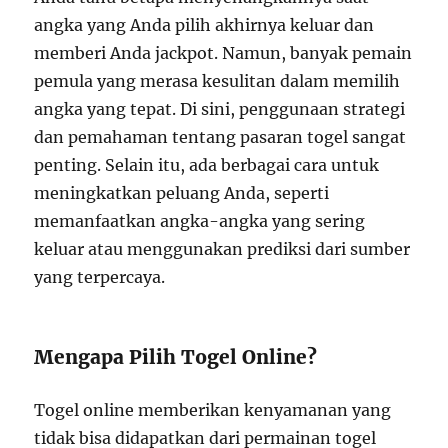
angka yang Anda pilih akhirnya keluar dan
memberi Anda jackpot. Namun, banyak pemain
pemula yang merasa kesulitan dalam memilih
angka yang tepat. Di sini, penggunaan strategi
dan pemahaman tentang pasaran togel sangat
penting. Selain itu, ada berbagai cara untuk
meningkatkan peluang Anda, seperti
memanfaatkan angka-angka yang sering
keluar atau menggunakan prediksi dari sumber
yang terpercaya.
Mengapa Pilih Togel Online?
Togel online memberikan kenyamanan yang
tidak bisa didapatkan dari permainan togel