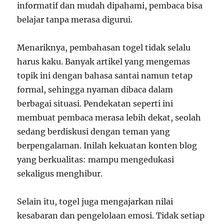
informatif dan mudah dipahami, pembaca bisa
belajar tanpa merasa digurui.
Menariknya, pembahasan togel tidak selalu
harus kaku. Banyak artikel yang mengemas
topik ini dengan bahasa santai namun tetap
formal, sehingga nyaman dibaca dalam
berbagai situasi. Pendekatan seperti ini
membuat pembaca merasa lebih dekat, seolah
sedang berdiskusi dengan teman yang
berpengalaman. Inilah kekuatan konten blog
yang berkualitas: mampu mengedukasi
sekaligus menghibur.
Selain itu, togel juga mengajarkan nilai
kesabaran dan pengelolaan emosi. Tidak setiap