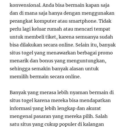
konvensional. Anda bisa bermain kapan saja
dan di mana saja hanya dengan menggunakan
perangkat komputer atau smartphone. Tidak
perlu lagi keluar rumah atau mencari tempat
untuk membeli tiket, karena semuanya sudah
bisa dilakukan secara online. Selain itu, banyak
situs togel yang menawarkan berbagai promo
menarik dan bonus yang menguntungkan,
sehingga semakin banyak alasan untuk
memilih bermain secara online.
Banyak yang merasa lebih nyaman bermain di
situs togel karena mereka bisa mendapatkan
informasi yang lebih lengkap dan akurat
mengenai pasaran yang mereka pilih. Salah
satu situs yang cukup populer di kalangan