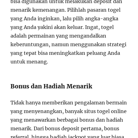
bisa digunakan untuk melakukan deposit dan
menarik kemenangan. Pilihlah pasaran togel
yang Anda inginkan, lalu pilih angka-angka
yang Anda yakini akan keluar. Ingat, togel
adalah permainan yang mengandalkan
keberuntungan, namun menggunakan strategi
yang tepat bisa meningkatkan peluang Anda
untuk menang.
Bonus dan Hadiah Menarik
Tidak hanya memberikan pengalaman bermain
yang menyenangkan, banyak situs togel online
yang menawarkan berbagai bonus dan hadiah
menarik. Dari bonus deposit pertama, bonus
referral, hingga hadiah jackpot yang luar biasa