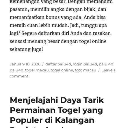
kemenangan yang besar. Dengan memahami
pasaran, memilih angka dengan bijak, dan
memanfaatkan bonus yang ada, Anda bisa
meraih cuan lebih mudah. Jadi, tunggu apa
lagi? Segera daftarkan diri Anda dan rasakan
sensasi menang besar dengan togel online
sekarang juga!
Posted
Tags
January 10, 2026
daftar palu4d
,
login palu4d
,
palu 4d
,
on
palu4d
,
togel macau
,
togel online
,
toto macau
Leave a
on
comment
Sensasi
Menang
Besar
Menjelajahi Daya Tarik
dengan
Togel
Permainan Togel yang
Online
Populer di Kalangan