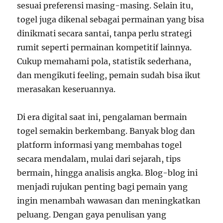
sesuai preferensi masing-masing. Selain itu,
togel juga dikenal sebagai permainan yang bisa
dinikmati secara santai, tanpa perlu strategi
rumit seperti permainan kompetitif lainnya.
Cukup memahami pola, statistik sederhana,
dan mengikuti feeling, pemain sudah bisa ikut
merasakan keseruannya.
Di era digital saat ini, pengalaman bermain
togel semakin berkembang. Banyak blog dan
platform informasi yang membahas togel
secara mendalam, mulai dari sejarah, tips
bermain, hingga analisis angka. Blog-blog ini
menjadi rujukan penting bagi pemain yang
ingin menambah wawasan dan meningkatkan
peluang. Dengan gaya penulisan yang