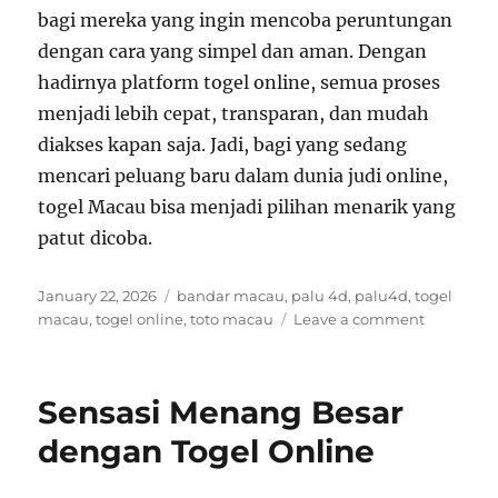
bagi mereka yang ingin mencoba peruntungan
dengan cara yang simpel dan aman. Dengan
hadirnya platform togel online, semua proses
menjadi lebih cepat, transparan, dan mudah
diakses kapan saja. Jadi, bagi yang sedang
mencari peluang baru dalam dunia judi online,
togel Macau bisa menjadi pilihan menarik yang
patut dicoba.
Posted
Tags
January 22, 2026
bandar macau
,
palu 4d
,
palu4d
,
togel
on
on
macau
,
togel online
,
toto macau
Leave a comment
Data
Macau
dan
Sensasi Menang Besar
Prediksi
Togel
dengan Togel Online
yang
Valid