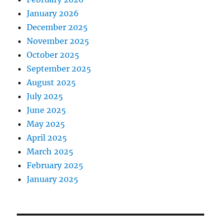
January 2026
December 2025
November 2025
October 2025
September 2025
August 2025
July 2025
June 2025
May 2025
April 2025
March 2025
February 2025
January 2025