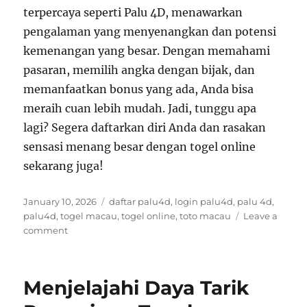
terpercaya seperti Palu 4D, menawarkan
pengalaman yang menyenangkan dan potensi
kemenangan yang besar. Dengan memahami
pasaran, memilih angka dengan bijak, dan
memanfaatkan bonus yang ada, Anda bisa
meraih cuan lebih mudah. Jadi, tunggu apa
lagi? Segera daftarkan diri Anda dan rasakan
sensasi menang besar dengan togel online
sekarang juga!
Posted
Tags
January 10, 2026
daftar palu4d
,
login palu4d
,
palu 4d
,
on
palu4d
,
togel macau
,
togel online
,
toto macau
Leave a
on
comment
Sensasi
Menang
Besar
Menjelajahi Daya Tarik
dengan
Togel