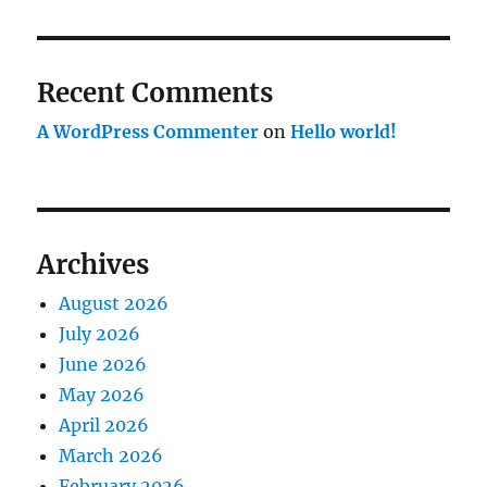
Recent Comments
A WordPress Commenter
on
Hello world!
Archives
August 2026
July 2026
June 2026
May 2026
April 2026
March 2026
February 2026