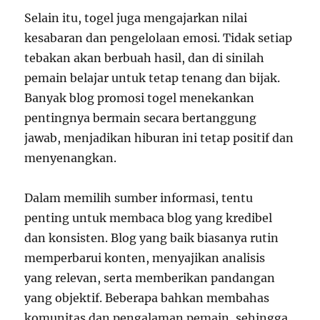
Selain itu, togel juga mengajarkan nilai
kesabaran dan pengelolaan emosi. Tidak setiap
tebakan akan berbuah hasil, dan di sinilah
pemain belajar untuk tetap tenang dan bijak.
Banyak blog promosi togel menekankan
pentingnya bermain secara bertanggung
jawab, menjadikan hiburan ini tetap positif dan
menyenangkan.
Dalam memilih sumber informasi, tentu
penting untuk membaca blog yang kredibel
dan konsisten. Blog yang baik biasanya rutin
memperbarui konten, menyajikan analisis
yang relevan, serta memberikan pandangan
yang objektif. Beberapa bahkan membahas
komunitas dan pengalaman pemain, sehingga