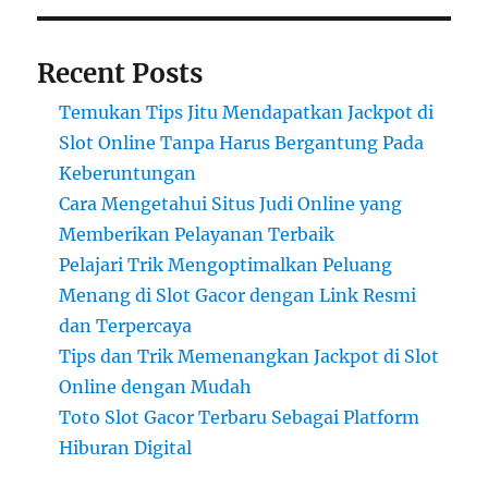
Angka
Recent Posts
Temukan Tips Jitu Mendapatkan Jackpot di
Slot Online Tanpa Harus Bergantung Pada
Keberuntungan
Cara Mengetahui Situs Judi Online yang
Memberikan Pelayanan Terbaik
Pelajari Trik Mengoptimalkan Peluang
Menang di Slot Gacor dengan Link Resmi
dan Terpercaya
Tips dan Trik Memenangkan Jackpot di Slot
Online dengan Mudah
Toto Slot Gacor Terbaru Sebagai Platform
Hiburan Digital