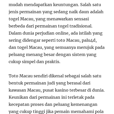
Sering
mudah mendapatkan keuntungan. Salah satu
jenis permainan yang sedang naik daun adalah
togel Macau, yang menawarkan sensasi
berbeda dari permainan togel tradisional.
Dalam dunia perjudian online, ada istilah yang
sering didengar seperti toto Macau, palu4d,
dan togel Macau, yang semuanya merujuk pada
peluang menang besar dengan sistem yang
cukup simpel dan praktis.
Toto Macau sendiri dikenal sebagai salah satu
bentuk permainan judi yang berasal dari
kawasan Macau, pusat kasino terbesar di dunia.
Keunikan dari permainan ini terletak pada
kecepatan proses dan peluang kemenangan
yang cukup tinggi jika pemain memahami pola