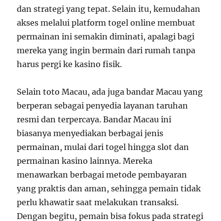
dan strategi yang tepat. Selain itu, kemudahan
akses melalui platform togel online membuat
permainan ini semakin diminati, apalagi bagi
mereka yang ingin bermain dari rumah tanpa
harus pergi ke kasino fisik.
Selain toto Macau, ada juga bandar Macau yang
berperan sebagai penyedia layanan taruhan
resmi dan terpercaya. Bandar Macau ini
biasanya menyediakan berbagai jenis
permainan, mulai dari togel hingga slot dan
permainan kasino lainnya. Mereka
menawarkan berbagai metode pembayaran
yang praktis dan aman, sehingga pemain tidak
perlu khawatir saat melakukan transaksi.
Dengan begitu, pemain bisa fokus pada strategi