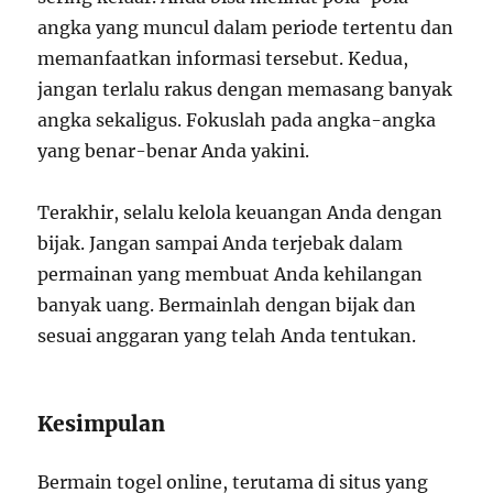
angka yang muncul dalam periode tertentu dan
memanfaatkan informasi tersebut. Kedua,
jangan terlalu rakus dengan memasang banyak
angka sekaligus. Fokuslah pada angka-angka
yang benar-benar Anda yakini.
Terakhir, selalu kelola keuangan Anda dengan
bijak. Jangan sampai Anda terjebak dalam
permainan yang membuat Anda kehilangan
banyak uang. Bermainlah dengan bijak dan
sesuai anggaran yang telah Anda tentukan.
Kesimpulan
Bermain togel online, terutama di situs yang