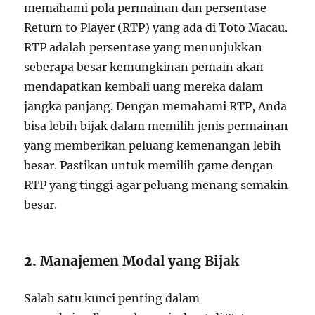
memahami pola permainan dan persentase
Return to Player (RTP) yang ada di Toto Macau.
RTP adalah persentase yang menunjukkan
seberapa besar kemungkinan pemain akan
mendapatkan kembali uang mereka dalam
jangka panjang. Dengan memahami RTP, Anda
bisa lebih bijak dalam memilih jenis permainan
yang memberikan peluang kemenangan lebih
besar. Pastikan untuk memilih game dengan
RTP yang tinggi agar peluang menang semakin
besar.
2.
Manajemen Modal yang Bijak
Salah satu kunci penting dalam