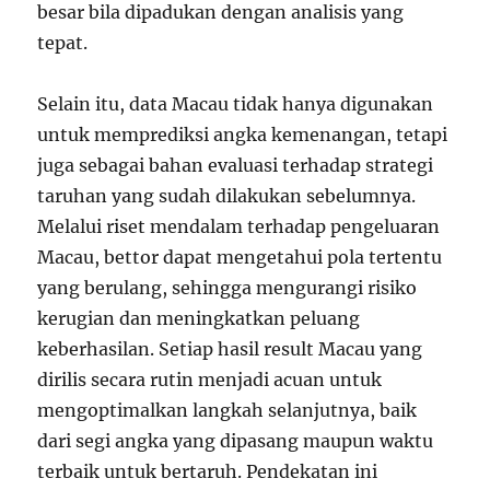
besar bila dipadukan dengan analisis yang
tepat.
Selain itu, data Macau tidak hanya digunakan
untuk memprediksi angka kemenangan, tetapi
juga sebagai bahan evaluasi terhadap strategi
taruhan yang sudah dilakukan sebelumnya.
Melalui riset mendalam terhadap pengeluaran
Macau, bettor dapat mengetahui pola tertentu
yang berulang, sehingga mengurangi risiko
kerugian dan meningkatkan peluang
keberhasilan. Setiap hasil result Macau yang
dirilis secara rutin menjadi acuan untuk
mengoptimalkan langkah selanjutnya, baik
dari segi angka yang dipasang maupun waktu
terbaik untuk bertaruh. Pendekatan ini