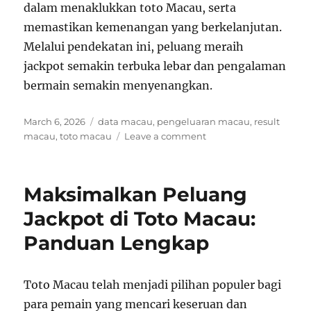
dalam menaklukkan toto Macau, serta
memastikan kemenangan yang berkelanjutan.
Melalui pendekatan ini, peluang meraih
jackpot semakin terbuka lebar dan pengalaman
bermain semakin menyenangkan.
Posted
Tags
March 6, 2026
data macau
,
pengeluaran macau
,
result
on
on
macau
,
toto macau
Leave a comment
Pelajari
Data
Macau
Maksimalkan Peluang
dan
Raih
Jackpot di Toto Macau:
Keuntungan
Panduan Lengkap
Maksimal
Sekarang!
Toto Macau telah menjadi pilihan populer bagi
para pemain yang mencari keseruan dan