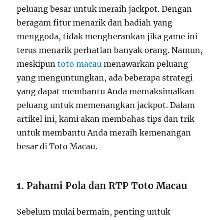
peluang besar untuk meraih jackpot. Dengan
beragam fitur menarik dan hadiah yang
menggoda, tidak mengherankan jika game ini
terus menarik perhatian banyak orang. Namun,
meskipun
toto macau
menawarkan peluang
yang menguntungkan, ada beberapa strategi
yang dapat membantu Anda memaksimalkan
peluang untuk memenangkan jackpot. Dalam
artikel ini, kami akan membahas tips dan trik
untuk membantu Anda meraih kemenangan
besar di Toto Macau.
1.
Pahami Pola dan RTP Toto Macau
Sebelum mulai bermain, penting untuk