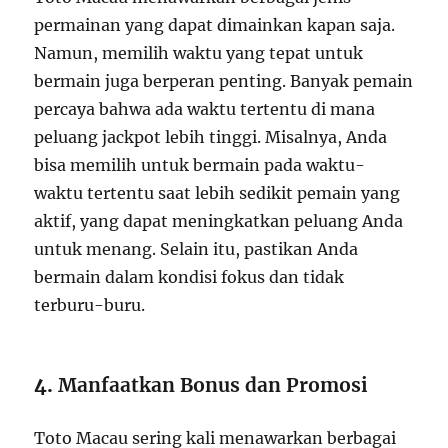
permainan yang dapat dimainkan kapan saja.
Namun, memilih waktu yang tepat untuk
bermain juga berperan penting. Banyak pemain
percaya bahwa ada waktu tertentu di mana
peluang jackpot lebih tinggi. Misalnya, Anda
bisa memilih untuk bermain pada waktu-
waktu tertentu saat lebih sedikit pemain yang
aktif, yang dapat meningkatkan peluang Anda
untuk menang. Selain itu, pastikan Anda
bermain dalam kondisi fokus dan tidak
terburu-buru.
4.
Manfaatkan Bonus dan Promosi
Toto Macau sering kali menawarkan berbagai