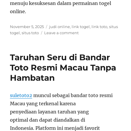
menuju kesuksesan dalam permainan togel
online.
Posted
Tags
November 5, 2025
judi online
,
link togel
,
link toto
,
situs
on
on
togel
,
situs toto
Leave a comment
Faktor-
Faktor
Penentu
Taruhan Seru di Bandar
Keberhasilan
dalam
Toto Resmi Macau Tanpa
Bermain
Hambatan
di
Situs
Toto
Gacor
suletoto2
muncul sebagai bandar toto resmi
Macau yang terkenal karena
penyediaan layanan taruhan yang
optimal dan dapat diandalkan di
Indonesia. Platform ini menjadi favorit