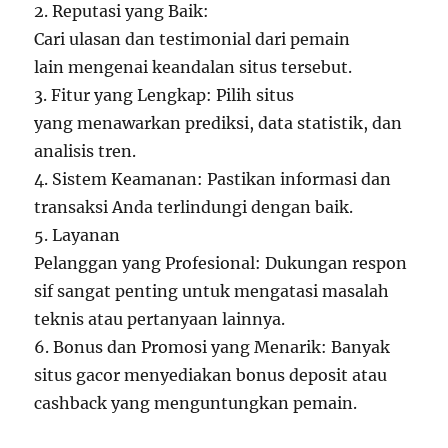
2. Reputasi yang Baik:
Cari ulasan dan testimonial dari pemain
lain mengenai keandalan situs tersebut.
3. Fitur yang Lengkap: Pilih situs
yang menawarkan prediksi, data statistik, dan
analisis tren.
4. Sistem Keamanan: Pastikan informasi dan
transaksi Anda terlindungi dengan baik.
5. Layanan
Pelanggan yang Profesional: Dukungan respon
sif sangat penting untuk mengatasi masalah
teknis atau pertanyaan lainnya.
6. Bonus dan Promosi yang Menarik: Banyak
situs gacor menyediakan bonus deposit atau
cashback yang menguntungkan pemain.