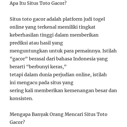
Apa Itu Situs Toto Gacor?
Situs toto gacor adalah platform judi togel
online yang terkenal memiliki tingkat
keberhasilan tinggi dalam memberikan
prediksi atau hasil yang
menguntungkan untuk para pemainnya. Istilah
“gacor” berasal dari bahasa Indonesia yang
berarti “berbunyi keras,”
tetapi dalam dunia perjudian online, istilah
ini mengacu pada situs yang
sering kali memberikan kemenangan besar dan
konsisten.
Mengapa Banyak Orang Mencari Situs Toto
Gacor?