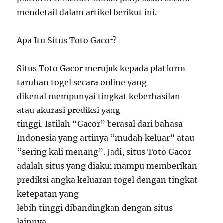
mendetail dalam artikel berikut ini.
Apa Itu Situs Toto Gacor?
Situs Toto Gacor merujuk kepada platform
taruhan togel secara online yang
dikenal mempunyai tingkat keberhasilan
atau akurasi prediksi yang
tinggi. Istilah “Gacor” berasal dari bahasa
Indonesia yang artinya “mudah keluar” atau
“sering kali menang”. Jadi, situs Toto Gacor
adalah situs yang diakui mampu memberikan
prediksi angka keluaran togel dengan tingkat
ketepatan yang
lebih tinggi dibandingkan dengan situs
lainnya.