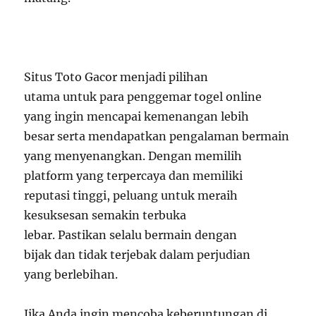
Situs Toto Gacor menjadi pilihan
utama untuk para penggemar togel online
yang ingin mencapai kemenangan lebih
besar serta mendapatkan pengalaman bermain
yang menyenangkan. Dengan memilih
platform yang terpercaya dan memiliki
reputasi tinggi, peluang untuk meraih
kesuksesan semakin terbuka
lebar. Pastikan selalu bermain dengan
bijak dan tidak terjebak dalam perjudian
yang berlebihan.
Jika Anda ingin mencoba keberuntungan di