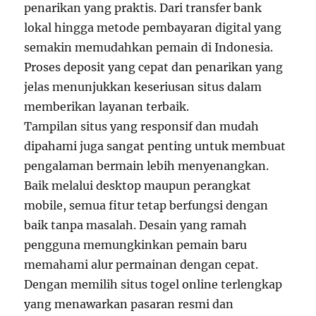
penarikan yang praktis. Dari transfer bank
lokal hingga metode pembayaran digital yang
semakin memudahkan pemain di Indonesia.
Proses deposit yang cepat dan penarikan yang
jelas menunjukkan keseriusan situs dalam
memberikan layanan terbaik.
Tampilan situs yang responsif dan mudah
dipahami juga sangat penting untuk membuat
pengalaman bermain lebih menyenangkan.
Baik melalui desktop maupun perangkat
mobile, semua fitur tetap berfungsi dengan
baik tanpa masalah. Desain yang ramah
pengguna memungkinkan pemain baru
memahami alur permainan dengan cepat.
Dengan memilih situs togel online terlengkap
yang menawarkan pasaran resmi dan