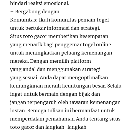
hindari reaksi emosional.
– Bergabung dengan
Komunitas: Ikuti komunitas pemain togel
untuk bertukar informasi dan strategi.
Situs toto gacor memberikan kesempatan
yang menarik bagi penggemar togel online
untuk meningkatkan peluang kemenangan
mereka. Dengan memilih platform
yang andal dan menggunakan strategi
yang sesuai, Anda dapat mengoptimalkan
kemungkinan meraih keuntungan besar. Selalu
ingat untuk bermain dengan bijak dan
jangan terpengaruh oleh tawaran kemenangan
instan. Semoga tulisan ini bermanfaat untuk
memperdalam pemahaman Anda tentang situs
toto gacor dan langkah-langkah