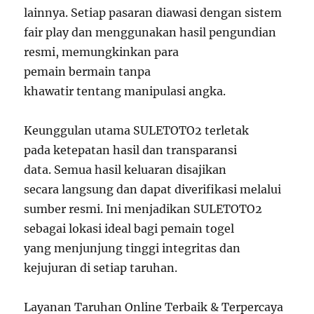
lainnya. Setiap pasaran diawasi dengan sistem
fair play dan menggunakan hasil pengundian
resmi, memungkinkan para
pemain bermain tanpa
khawatir tentang manipulasi angka.
Keunggulan utama SULETOTO2 terletak
pada ketepatan hasil dan transparansi
data. Semua hasil keluaran disajikan
secara langsung dan dapat diverifikasi melalui
sumber resmi. Ini menjadikan SULETOTO2
sebagai lokasi ideal bagi pemain togel
yang menjunjung tinggi integritas dan
kejujuran di setiap taruhan.
Layanan Taruhan Online Terbaik & Terpercaya