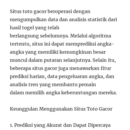
Situs toto gacor beroperasi dengan
mengumpulkan data dan analisis statistik dari
hasil togel yang telah
berlangsung sebelumnya. Melalui algoritma
tertentu, situs ini dapat memprediksi angka-
angka yang memiliki kemungkinan besar
muncul dalam putaran selanjutnya. Selain itu,
beberapa situs gacor juga menawarkan fitur
prediksi harian, data pengeluaran angka, dan
analisis tren yang membantu pemain
dalam memilih angka keberuntungan mereka.
Keunggulan Menggunakan Situs Toto Gacor
1. Prediksi yang Akurat dan Dapat Dipercaya