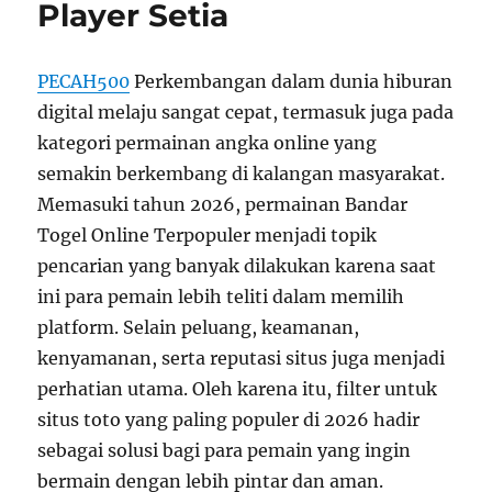
Player Setia
Populer
dan
Odds
Menarik
PECAH500
Perkembangan dalam dunia hiburan
digital melaju sangat cepat, termasuk juga pada
kategori permainan angka online yang
semakin berkembang di kalangan masyarakat.
Memasuki tahun 2026, permainan Bandar
Togel Online Terpopuler menjadi topik
pencarian yang banyak dilakukan karena saat
ini para pemain lebih teliti dalam memilih
platform. Selain peluang, keamanan,
kenyamanan, serta reputasi situs juga menjadi
perhatian utama. Oleh karena itu, filter untuk
situs toto yang paling populer di 2026 hadir
sebagai solusi bagi para pemain yang ingin
bermain dengan lebih pintar dan aman.