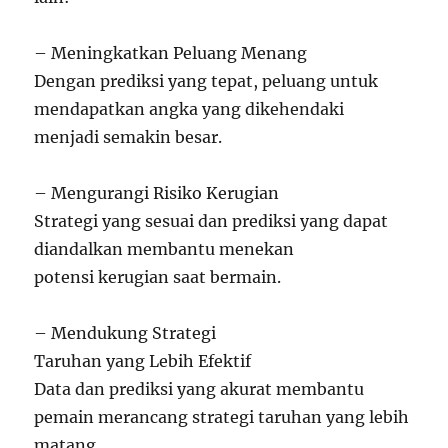
– Meningkatkan Peluang Menang
Dengan prediksi yang tepat, peluang untuk
mendapatkan angka yang dikehendaki
menjadi semakin besar.
– Mengurangi Risiko Kerugian
Strategi yang sesuai dan prediksi yang dapat
diandalkan membantu menekan
potensi kerugian saat bermain.
– Mendukung Strategi
Taruhan yang Lebih Efektif
Data dan prediksi yang akurat membantu
pemain merancang strategi taruhan yang lebih
matang.