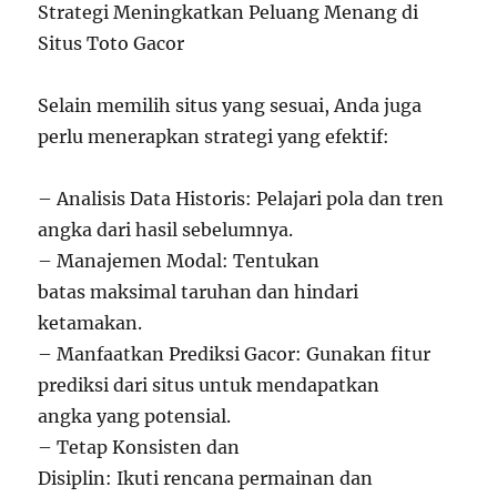
Strategi Meningkatkan Peluang Menang di
Situs Toto Gacor
Selain memilih situs yang sesuai, Anda juga
perlu menerapkan strategi yang efektif:
– Analisis Data Historis: Pelajari pola dan tren
angka dari hasil sebelumnya.
– Manajemen Modal: Tentukan
batas maksimal taruhan dan hindari
ketamakan.
– Manfaatkan Prediksi Gacor: Gunakan fitur
prediksi dari situs untuk mendapatkan
angka yang potensial.
– Tetap Konsisten dan
Disiplin: Ikuti rencana permainan dan