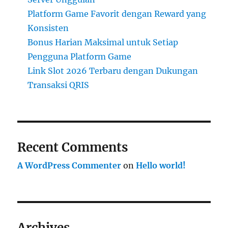
Platform Game Favorit dengan Reward yang
Konsisten
Bonus Harian Maksimal untuk Setiap
Pengguna Platform Game
Link Slot 2026 Terbaru dengan Dukungan
Transaksi QRIS
Recent Comments
A WordPress Commenter
on
Hello world!
Archives