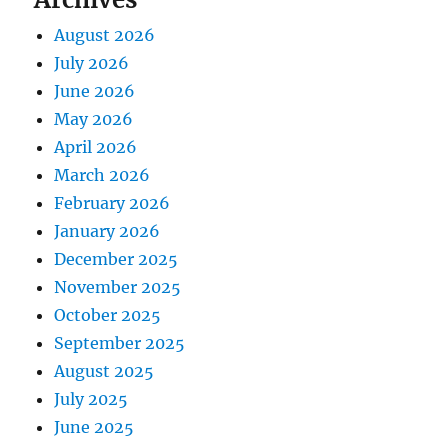
August 2026
July 2026
June 2026
May 2026
April 2026
March 2026
February 2026
January 2026
December 2025
November 2025
October 2025
September 2025
August 2025
July 2025
June 2025