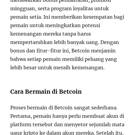
menawarkan bonus pendaftaran, promosi
mingguan, serta program loyalitas untuk
pemain setia. Ini memberikan kesempatan bagi
pemain untuk meningkatkan potensi
kemenangan mereka tanpa harus
mempertaruhkan lebih banyak uang. Dengan
bonus dan fitur-fitur ini, Betcoin menjamin
bahwa setiap pemain memiliki peluang yang
lebih besar untuk meraih kemenangan.
Cara Bermain di Betcoin
Proses bermain di Betcoin sangat sederhana.
Pertama, pemain hanya perlu membuat akun di
platform tersebut dan menyetor sejumlah mata
uang kripto ke dalam akun mereka. Setelah itu,