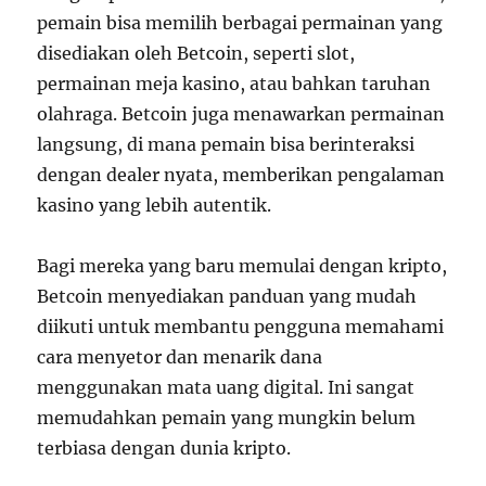
pemain bisa memilih berbagai permainan yang
disediakan oleh Betcoin, seperti slot,
permainan meja kasino, atau bahkan taruhan
olahraga. Betcoin juga menawarkan permainan
langsung, di mana pemain bisa berinteraksi
dengan dealer nyata, memberikan pengalaman
kasino yang lebih autentik.
Bagi mereka yang baru memulai dengan kripto,
Betcoin menyediakan panduan yang mudah
diikuti untuk membantu pengguna memahami
cara menyetor dan menarik dana
menggunakan mata uang digital. Ini sangat
memudahkan pemain yang mungkin belum
terbiasa dengan dunia kripto.