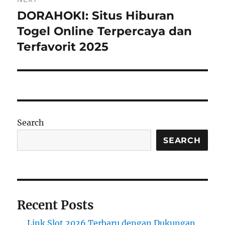
DORAHOKI: Situs Hiburan
Next
post:
Togel Online Terpercaya dan
Terfavorit 2025
Search
SEARCH
Recent Posts
Link Slot 2026 Terbaru dengan Dukungan