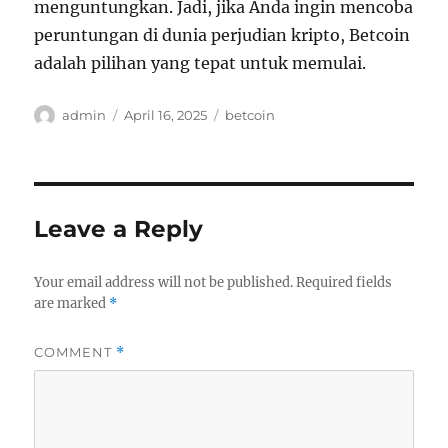
menguntungkan. Jadi, jika Anda ingin mencoba
peruntungan di dunia perjudian kripto, Betcoin
adalah pilihan yang tepat untuk memulai.
Author
Posted
Tags
admin
April 16, 2025
betcoin
on
Leave a Reply
Your email address will not be published.
Required fields
are marked
*
COMMENT
*