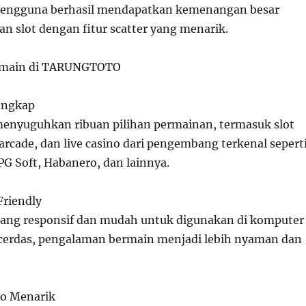
pengguna berhasil mendapatkan kemenangan besar
n slot dengan fitur scatter yang menarik.
rmain di TARUNGTOTO
engkap
yuguhkan ribuan pilihan permainan, termasuk slot
 arcade, dan live casino dari pengembang terkenal sepert
PG Soft, Habanero, dan lainnya.
riendly
ang responsif dan mudah untuk digunakan di komputer
cerdas, pengalaman bermain menjadi lebih nyaman dan
o Menarik