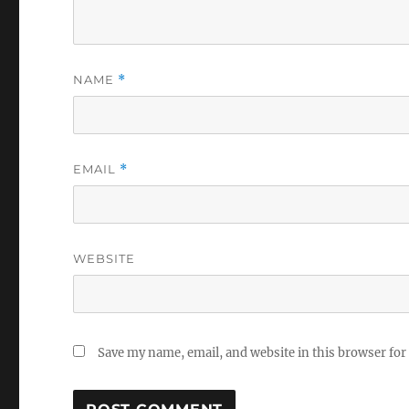
NAME
*
EMAIL
*
WEBSITE
Save my name, email, and website in this browser for