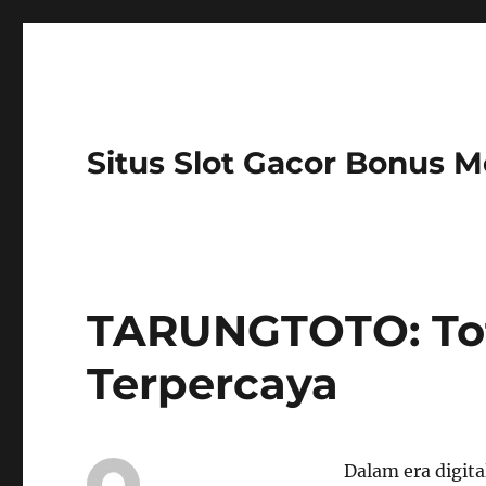
Situs Slot Gacor Bonus 
TARUNGTOTO: Tot
Terpercaya
Dalam era digit