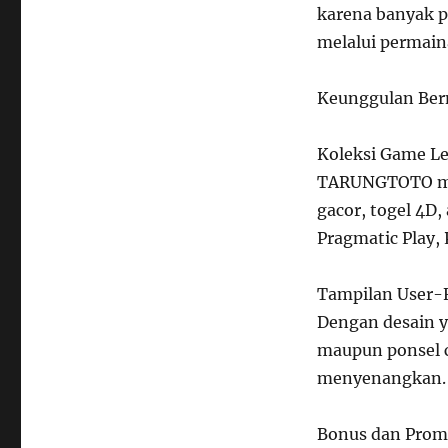
karena banyak 
melalui permaina
Keunggulan Be
Koleksi Game L
TARUNGTOTO men
gacor, togel 4D,
Pragmatic Play, 
Tampilan User-F
Dengan desain y
maupun ponsel 
menyenangkan.
Bonus dan Prom