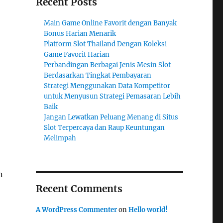
Recent Posts
Main Game Online Favorit dengan Banyak
Bonus Harian Menarik
Platform Slot Thailand Dengan Koleksi
Game Favorit Harian
Perbandingan Berbagai Jenis Mesin Slot
Berdasarkan Tingkat Pembayaran
Strategi Menggunakan Data Kompetitor
untuk Menyusun Strategi Pemasaran Lebih
Baik
Jangan Lewatkan Peluang Menang di Situs
Slot Terpercaya dan Raup Keuntungan
Melimpah
n
Recent Comments
A WordPress Commenter
on
Hello world!