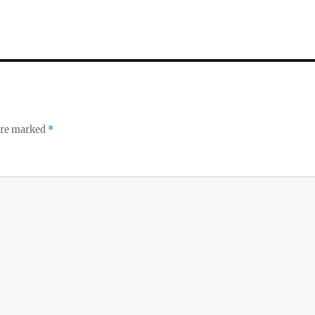
 are marked
*