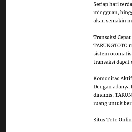
Setiap hari terd
mingguan, hingg
akan semakin me
Transaksi Cepa
TARUNGTOTO men
sistem otomatis 
transaksi dapat 
Komunitas Akti
Dengan adanya f
dinamis, TARUN
ruang untuk ber
Situs Toto Onlin