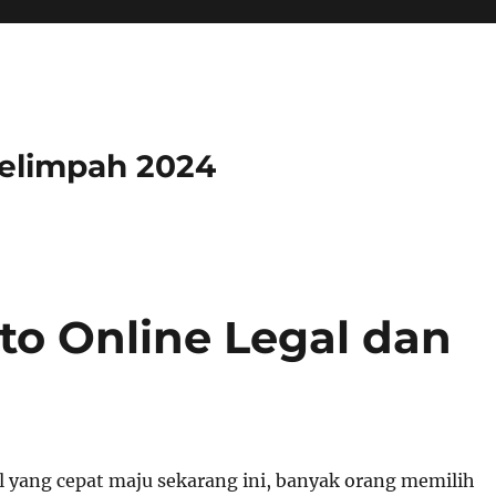
Melimpah 2024
o Online Legal dan
al yang cepat maju sekarang ini, banyak orang memilih