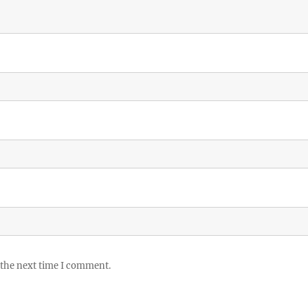
 the next time I comment.