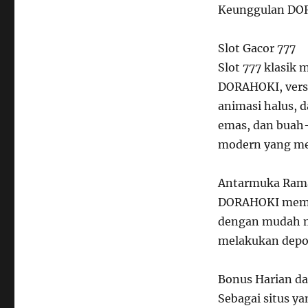
Keunggulan DO
Slot Gacor 777
Slot 777 klasik
DORAHOKI, versi
animasi halus, 
emas, dan buah-
modern yang me
Antarmuka Ram
DORAHOKI memili
dengan mudah m
melakukan depos
Bonus Harian da
Sebagai situs 