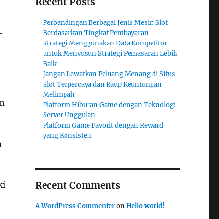
Recent Posts
Perbandingan Berbagai Jenis Mesin Slot
Berdasarkan Tingkat Pembayaran
r
Strategi Menggunakan Data Kompetitor
untuk Menyusun Strategi Pemasaran Lebih
Baik
Jangan Lewatkan Peluang Menang di Situs
Slot Terpercaya dan Raup Keuntungan
Melimpah
rm
Platform Hiburan Game dengan Teknologi
Server Unggulan
Platform Game Favorit dengan Reward
yang Konsisten
n
Recent Comments
ki
A WordPress Commenter
on
Hello world!