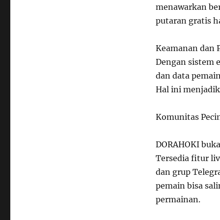
menawarkan bera
putaran gratis ha
Keamanan dan P
Dengan sistem e
dan data pemain
Hal ini menjadi
Komunitas Pecin
DORAHOKI bukan 
Tersedia fitur l
dan grup Telegr
pemain bisa sali
permainan.