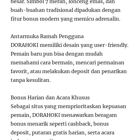
besar. Simbol 7 merah, lonceng emas, dan
buah-buahan tradisional dipadukan dengan
fitur bonus modern yang memicu adrenalin.
Antarmuka Ramah Pengguna
DORAHOKI memiliki desain yang user-friendly.
Pemain baru pun bisa dengan mudah
memahami cara bermain, mencari permainan
favorit, atau melakukan deposit dan penarikan
tanpa kesulitan.
Bonus Harian dan Acara Khusus
Sebagai situs yang memprioritaskan kepuasan
pemain, DORAHOKI menawarkan beragam
bonus menarik seperti cashback, bonus
deposit, putaran gratis harian, serta acara