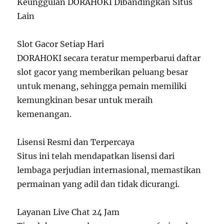
Keunggulan DORAHOKI Dibandingkan Situs
Lain
Slot Gacor Setiap Hari
DORAHOKI secara teratur memperbarui daftar
slot gacor yang memberikan peluang besar
untuk menang, sehingga pemain memiliki
kemungkinan besar untuk meraih
kemenangan.
Lisensi Resmi dan Terpercaya
Situs ini telah mendapatkan lisensi dari
lembaga perjudian internasional, memastikan
permainan yang adil dan tidak dicurangi.
Layanan Live Chat 24 Jam