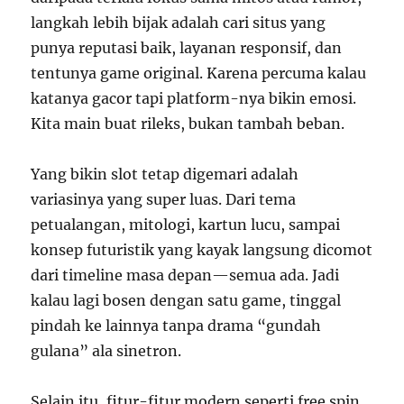
langkah lebih bijak adalah cari situs yang
punya reputasi baik, layanan responsif, dan
tentunya game original. Karena percuma kalau
katanya gacor tapi platform-nya bikin emosi.
Kita main buat rileks, bukan tambah beban.
Yang bikin slot tetap digemari adalah
variasinya yang super luas. Dari tema
petualangan, mitologi, kartun lucu, sampai
konsep futuristik yang kayak langsung dicomot
dari timeline masa depan—semua ada. Jadi
kalau lagi bosen dengan satu game, tinggal
pindah ke lainnya tanpa drama “gundah
gulana” ala sinetron.
Selain itu, fitur-fitur modern seperti free spin,