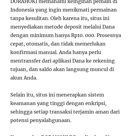
DORAHOKI memahami keinginan pemain di
Indonesia yang ingin menikmati permainan
tanpa kesulitan. Oleh karena itu, situs ini
menyediakan metode deposit melalui Dana
dengan minimum hanya Rp10. 000. Prosesnya
cepat, otomatis, dan tidak memerlukan
konfirmasi manual. Anda hanya perlu
mentransfer dari aplikasi Dana ke rekening
tujuan, dan saldo akan langsung muncul di
akun Anda.
Selain itu, situs ini menerapkan sistem
keamanan yang tinggi dengan enkripsi,
sehingga setiap transaksi terjamin aman dari
potensi penyalahgunaan.