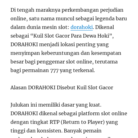
Di tengah maraknya perkembangan perjudian
online, satu nama muncul sebagai legenda baru
dalam dunia mesin slot:
dorahoki
. Dikenal
sebagai “Kuil Slot Gacor Para Dewa Hoki”,
DORAHOKI menjadi lokasi penting yang
menyimpan keberuntungan dan kesempatan
besar bagi penggemar slot online, terutama
bagi permainan 777 yang terkenal.
Alasan DORAHOKI Disebut Kuil Slot Gacor
Julukan ini memiliki dasar yang kuat.
DORAHOKI dikenal sebagai platform slot online
dengan tingkat RTP (Return to Player) yang
tinggi dan konsisten. Banyak pemain