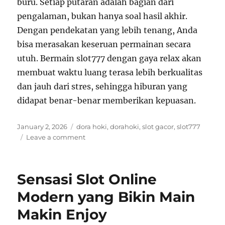
buru. Setiap putaran adalah bagian dari
pengalaman, bukan hanya soal hasil akhir.
Dengan pendekatan yang lebih tenang, Anda
bisa merasakan keseruan permainan secara
utuh. Bermain slot777 dengan gaya relax akan
membuat waktu luang terasa lebih berkualitas
dan jauh dari stres, sehingga hiburan yang
didapat benar-benar memberikan kepuasan.
Posted
Tags
January 2, 2026
dora hoki
,
dorahoki
,
slot gacor
,
slot777
on
on
Leave a comment
Cara
Nikmati
Slot777
Sensasi Slot Online
dengan
Gaya
Modern yang Bikin Main
Relax
Makin Enjoy