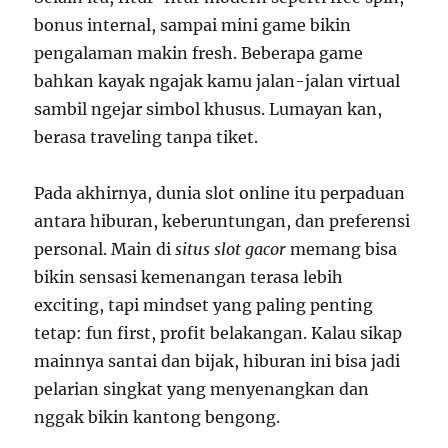
bonus internal, sampai mini game bikin
pengalaman makin fresh. Beberapa game
bahkan kayak ngajak kamu jalan-jalan virtual
sambil ngejar simbol khusus. Lumayan kan,
berasa traveling tanpa tiket.
Pada akhirnya, dunia slot online itu perpaduan
antara hiburan, keberuntungan, dan preferensi
personal. Main di
situs slot gacor
memang bisa
bikin sensasi kemenangan terasa lebih
exciting, tapi mindset yang paling penting
tetap: fun first, profit belakangan. Kalau sikap
mainnya santai dan bijak, hiburan ini bisa jadi
pelarian singkat yang menyenangkan dan
nggak bikin kantong bengong.