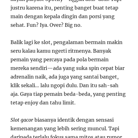
justru karena itu, penting banget buat tetap
main dengan kepala dingin dan porsi yang
sehat. Fun? Iya. Over? Big no.
Balik lagi ke slot, pengalaman bermain makin
seru kalau kamu ngerti ritmenya. Banyak
pemain yang percaya pada pola bermain
mereka sendiri—ada yang suka spin cepat biar
adrenalin naik, ada juga yang santai banget,
klik sekali… lalu ngopi dulu. Dan itu sah-sah
aja. Gaya tiap pemain beda-beda, yang penting
tetap enjoy dan tahu limit.
Slot gacor
biasanya identik dengan sensasi
kemenangan yang lebih sering muncul. Tapi
daripada terlalu fokus sama mitos atau rumor,