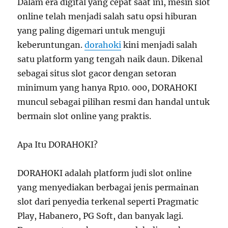
Dalam era digital yang cepat saat ini, mesin slot
online telah menjadi salah satu opsi hiburan
yang paling digemari untuk menguji
keberuntungan.
dorahoki
kini menjadi salah
satu platform yang tengah naik daun. Dikenal
sebagai situs slot gacor dengan setoran
minimum yang hanya Rp10. 000, DORAHOKI
muncul sebagai pilihan resmi dan handal untuk
bermain slot online yang praktis.
Apa Itu DORAHOKI?
DORAHOKI adalah platform judi slot online
yang menyediakan berbagai jenis permainan
slot dari penyedia terkenal seperti Pragmatic
Play, Habanero, PG Soft, dan banyak lagi.