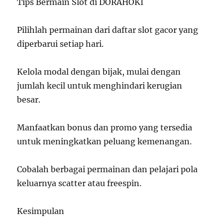
Tips Bermain Slot di DORAHOKI
Pilihlah permainan dari daftar slot gacor yang
diperbarui setiap hari.
Kelola modal dengan bijak, mulai dengan
jumlah kecil untuk menghindari kerugian
besar.
Manfaatkan bonus dan promo yang tersedia
untuk meningkatkan peluang kemenangan.
Cobalah berbagai permainan dan pelajari pola
keluarnya scatter atau freespin.
Kesimpulan