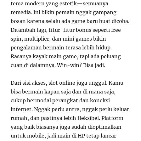
tema modern yang estetik—semuanya
tersedia. Ini bikin pemain nggak gampang
bosan karena selalu ada game baru buat dicoba.
Ditambah lagi, fitur-fitur bonus seperti free
spin, multiplier, dan mini games bikin
pengalaman bermain terasa lebih hidup.
Rasanya kayak main game, tapi ada peluang
cuan di dalamnya. Win-win? Bisa jadi.
Dari sisi akses, slot online juga unggul. Kamu
bisa bermain kapan saja dan di mana saja,
cukup bermodal perangkat dan koneksi
internet. Nggak perlu antre, nggak perlu keluar
rumah, dan pastinya lebih fleksibel. Platform
yang baik biasanya juga sudah dioptimalkan
untuk mobile, jadi main di HP tetap lancar