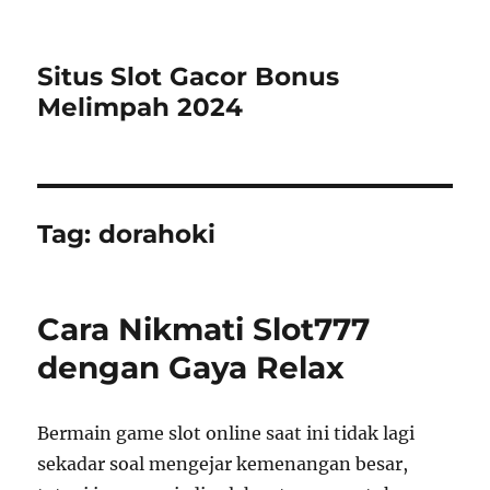
Situs Slot Gacor Bonus
Melimpah 2024
Tag:
dorahoki
Cara Nikmati Slot777
dengan Gaya Relax
Bermain game slot online saat ini tidak lagi
sekadar soal mengejar kemenangan besar,