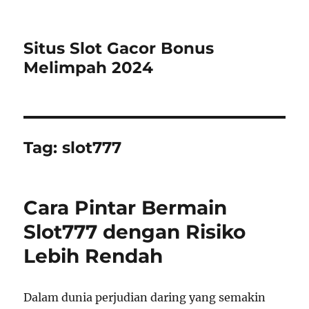
Situs Slot Gacor Bonus
Melimpah 2024
Tag:
slot777
Cara Pintar Bermain
Slot777 dengan Risiko
Lebih Rendah
Dalam dunia perjudian daring yang semakin