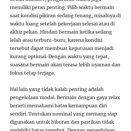
memiliki peran penting. Pilih waktu bermain
saat kondisi pikiran sedang tenang, misalnya di
waktu luang setelah pekerjaan selesai atau di
akhir pekan. Hindari bermain ketika sedang
lelah atau terburu-buru, karena kondisi
tersebut dapat membuat keputusan menjadi
kurang optimal. Dengan waktu yang tepat,
suasana bermain akan terasa lebih nyaman dan
fokus tetap terjaga.
Hal lain yang tidak kalah penting adalah
pengelolaan modal. Bermain dengan gaya relax
berarti memahami batas kemampuan diri
sendiri. Tentukan nominal yang memang siap
digunakan untuk hiburan dan pastikan tidak
melebihi batas tersebut. Dengan pengelolaan