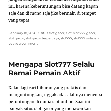
ini, karena keberuntungan bisa datang kapan
saja dan di mana saja jika bermain di tempat
yang tepat.
Posted
Tags
February 18, 2026
situs slot gacor
,
slot
,
slot 777 gacor
,
on
slot gacor
,
slot gacor terpercaya
,
slot777
,
slot777 online
on
Leave a comment
Kenali
Ciri
Situs
Mengapa Slot777 Selalu
Slot777
Gacor
Ramai Pemain Aktif
yang
Benar-
Benar
Kalau lagi cari hiburan yang praktis dan
Menguntungkan
menguntungkan, nggak ada salahnya mencoba
peruntungan di dunia slot online. Saat ini,
banyak situs slot gacor yang menawarkan