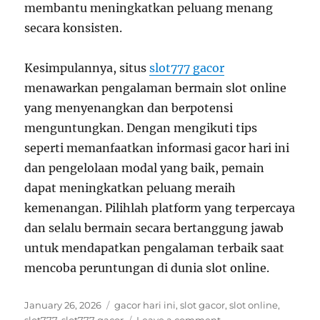
membantu meningkatkan peluang menang
secara konsisten.
Kesimpulannya, situs
slot777 gacor
menawarkan pengalaman bermain slot online
yang menyenangkan dan berpotensi
menguntungkan. Dengan mengikuti tips
seperti memanfaatkan informasi gacor hari ini
dan pengelolaan modal yang baik, pemain
dapat meningkatkan peluang meraih
kemenangan. Pilihlah platform yang terpercaya
dan selalu bermain secara bertanggung jawab
untuk mendapatkan pengalaman terbaik saat
mencoba peruntungan di dunia slot online.
Posted
Tags
January 26, 2026
gacor hari ini
,
slot gacor
,
slot online
,
on
on