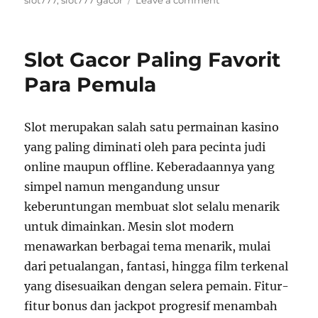
slot777
,
slot777 gacor
Leave a comment
Rahasia
Main
Slot777
Slot Gacor Paling Favorit
Gacor
yang
Para Pemula
Gak
Pernah
Gagal
Slot merupakan salah satu permainan kasino
yang paling diminati oleh para pecinta judi
online maupun offline. Keberadaannya yang
simpel namun mengandung unsur
keberuntungan membuat slot selalu menarik
untuk dimainkan. Mesin slot modern
menawarkan berbagai tema menarik, mulai
dari petualangan, fantasi, hingga film terkenal
yang disesuaikan dengan selera pemain. Fitur-
fitur bonus dan jackpot progresif menambah