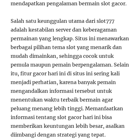
mendapatkan pengalaman bermain slot gacor.
Salah satu keunggulan utama dari slot777
adalah kestabilan server dan keberagaman
permainan yang lengkap. Situs ini menawarkan
berbagai pilihan tema slot yang menarik dan
mudah dimainkan, sehingga cocok untuk
pemula maupun pemain berpengalaman. Selain
itu, fitur gacor hari ini di situs ini sering kali
menjadi perhatian, karena banyak pemain
mengandalkan informasi tersebut untuk
menentukan waktu terbaik bermain agar
peluang menang lebih tinggi. Memanfaatkan
informasi tentang slot gacor hari ini bisa
memberikan keuntungan lebih besar, asalkan
diimbangi dengan strategi yang tepat.