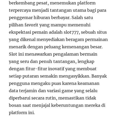
berkembang pesat, menemukan platform
terpercaya menjadi tantangan utama bagi para
penggemar hiburan berbayar. Salah satu
pilihan favorit yang mampu memenuhi
ekspektasi pemain adalah slot777, sebuah situs
yang dikenal menyediakan beragam permainan
menarik dengan peluang kemenangan besar.
Slot ini menawarkan pengalaman bermain
yang seru dan penuh tantangan, lengkap
dengan fitur-fitur inovatif yang membuat
setiap putaran semakin mengasyikkan. Banyak
pengguna mengaku puas karena keamanan
data terjamin dan variasi game yang selalu
diperbarui secara rutin, memastikan tidak
bosan saat menjajal keberuntungan mereka di
platform ini.