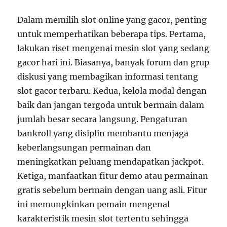
Dalam memilih slot online yang gacor, penting
untuk memperhatikan beberapa tips. Pertama,
lakukan riset mengenai mesin slot yang sedang
gacor hari ini. Biasanya, banyak forum dan grup
diskusi yang membagikan informasi tentang
slot gacor terbaru. Kedua, kelola modal dengan
baik dan jangan tergoda untuk bermain dalam
jumlah besar secara langsung. Pengaturan
bankroll yang disiplin membantu menjaga
keberlangsungan permainan dan
meningkatkan peluang mendapatkan jackpot.
Ketiga, manfaatkan fitur demo atau permainan
gratis sebelum bermain dengan uang asli. Fitur
ini memungkinkan pemain mengenal
karakteristik mesin slot tertentu sehingga