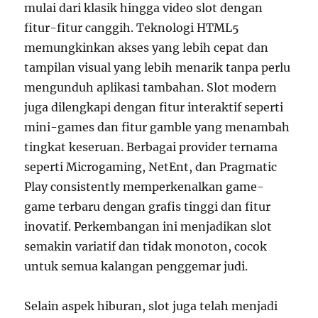
mulai dari klasik hingga video slot dengan
fitur-fitur canggih. Teknologi HTML5
memungkinkan akses yang lebih cepat dan
tampilan visual yang lebih menarik tanpa perlu
mengunduh aplikasi tambahan. Slot modern
juga dilengkapi dengan fitur interaktif seperti
mini-games dan fitur gamble yang menambah
tingkat keseruan. Berbagai provider ternama
seperti Microgaming, NetEnt, dan Pragmatic
Play consistently memperkenalkan game-
game terbaru dengan grafis tinggi dan fitur
inovatif. Perkembangan ini menjadikan slot
semakin variatif dan tidak monoton, cocok
untuk semua kalangan penggemar judi.
Selain aspek hiburan, slot juga telah menjadi