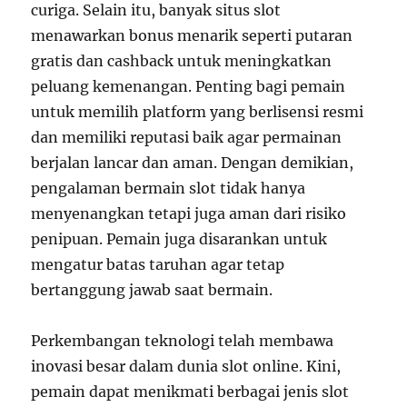
curiga. Selain itu, banyak situs slot
menawarkan bonus menarik seperti putaran
gratis dan cashback untuk meningkatkan
peluang kemenangan. Penting bagi pemain
untuk memilih platform yang berlisensi resmi
dan memiliki reputasi baik agar permainan
berjalan lancar dan aman. Dengan demikian,
pengalaman bermain slot tidak hanya
menyenangkan tetapi juga aman dari risiko
penipuan. Pemain juga disarankan untuk
mengatur batas taruhan agar tetap
bertanggung jawab saat bermain.
Perkembangan teknologi telah membawa
inovasi besar dalam dunia slot online. Kini,
pemain dapat menikmati berbagai jenis slot