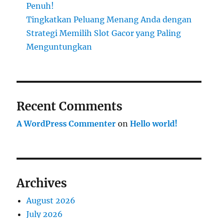
Penuh!
Tingkatkan Peluang Menang Anda dengan
Strategi Memilih Slot Gacor yang Paling
Menguntungkan
Recent Comments
A WordPress Commenter
on
Hello world!
Archives
August 2026
July 2026