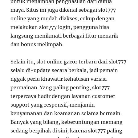
untuk menambah penghasilan dari dunia
maya. Situs ini juga dikenal sebagai slot777
online yang mudah diakses, cukup dengan
melakukan slot777 login, pengguna bisa
langsung menikmati berbagai fitur menarik
dan bonus melimpah.
Selain itu, slot online gacor terbaru dari slot777
selalu di-update secara berkala, jadi pemain
nggak perlu khawatir kehabisan variasi
permainan. Yang paling penting, slot777
terpercaya hadir dengan layanan customer
support yang responsif, menjamin
kenyamanan dan keamanan selama bermain.
Banyak yang bilang, keberuntungan memang
sedang berpihak di sini, karena slot777 paling