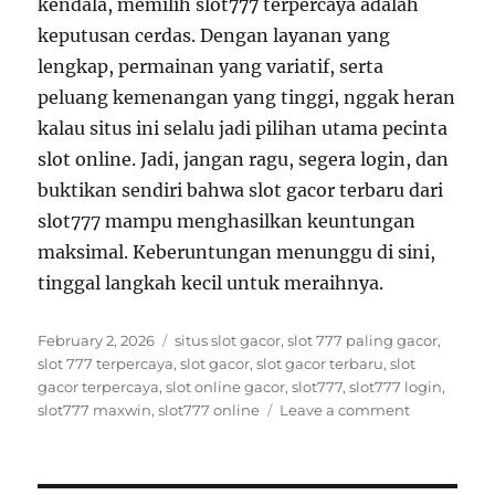
kendala, memilih slot777 terpercaya adalah
keputusan cerdas. Dengan layanan yang
lengkap, permainan yang variatif, serta
peluang kemenangan yang tinggi, nggak heran
kalau situs ini selalu jadi pilihan utama pecinta
slot online. Jadi, jangan ragu, segera login, dan
buktikan sendiri bahwa slot gacor terbaru dari
slot777 mampu menghasilkan keuntungan
maksimal. Keberuntungan menunggu di sini,
tinggal langkah kecil untuk meraihnya.
Posted
Tags
February 2, 2026
situs slot gacor
,
slot 777 paling gacor
,
on
slot 777 terpercaya
,
slot gacor
,
slot gacor terbaru
,
slot
gacor terpercaya
,
slot online gacor
,
slot777
,
slot777 login
,
on
slot777 maxwin
,
slot777 online
Leave a comment
Mengapa
Slot777
Selalu