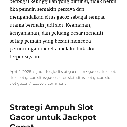
berbagai keunggulan yang dimiliki, tidak heran
jika pemain semakin percaya dan
mengandalkan situs gacor sebagai tempat
utama bermain judi slot. Keamanan,
kenyamanan, dan peluang besar menanti
setiap pemain yang berani mencoba
peruntungan mereka melalui link slot
terpercaya ini.
Posted
Tags
April 1, 2026
judi slot
,
judi slot gacor
,
link gacor
,
link slot
,
on
link slot gacor
,
situs gacor
,
situs slot
,
situs slot gacor
,
slot
,
on
slot gacor
Leave a comment
Kuasai
Slot
Gacor
Strategi Ampuh Slot
dengan
Strategi
Gacor untuk Jackpot
Profesional
Terbaru