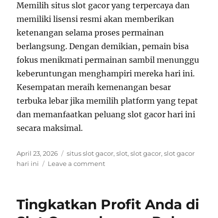
Memilih situs slot gacor yang terpercaya dan
memiliki lisensi resmi akan memberikan
ketenangan selama proses permainan
berlangsung. Dengan demikian, pemain bisa
fokus menikmati permainan sambil menunggu
keberuntungan menghampiri mereka hari ini.
Kesempatan meraih kemenangan besar
terbuka lebar jika memilih platform yang tepat
dan memanfaatkan peluang slot gacor hari ini
secara maksimal.
Posted
Tags
April 23, 2026
situs slot gacor
,
slot
,
slot gacor
,
slot gacor
on
on
hari ini
Leave a comment
Kuasai
Pola
Permainan
Tingkatkan Profit Anda di
Slot
Gacor