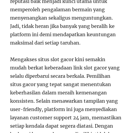
reputasi baik menjadi kunci utama untuk
memperoleh pengalaman bermain yang
menyenangkan sekaligus menguntungkan.
Jadi, tidak heran jika banyak yang beralih ke
platform ini demi mendapatkan keuntungan
maksimal dari setiap taruhan.
Mengakses situs slot gacor kini semakin
mudah berkat keberadaan link slot gacor yang
selalu diperbarui secara berkala. Pemilihan
situs gacor yang tepat sangat menentukan
keberhasilan dalam meraih kemenangan
konsisten. Selain menawarkan tampilan yang
user-friendly, platform ini juga menyediakan
layanan customer support 24 jam, memastikan
setiap kendala dapat segera diatasi. Dengan