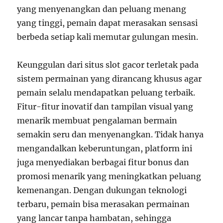
yang menyenangkan dan peluang menang
yang tinggi, pemain dapat merasakan sensasi
berbeda setiap kali memutar gulungan mesin.
Keunggulan dari situs slot gacor terletak pada
sistem permainan yang dirancang khusus agar
pemain selalu mendapatkan peluang terbaik.
Fitur-fitur inovatif dan tampilan visual yang
menarik membuat pengalaman bermain
semakin seru dan menyenangkan. Tidak hanya
mengandalkan keberuntungan, platform ini
juga menyediakan berbagai fitur bonus dan
promosi menarik yang meningkatkan peluang
kemenangan. Dengan dukungan teknologi
terbaru, pemain bisa merasakan permainan
yang lancar tanpa hambatan, sehingga