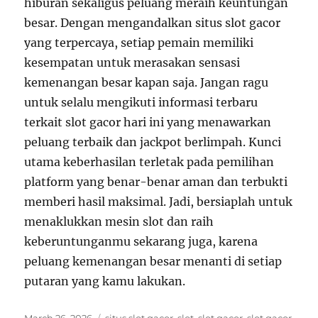
hiburan sekaligus peluang meraih keuntungan
besar. Dengan mengandalkan situs slot gacor
yang terpercaya, setiap pemain memiliki
kesempatan untuk merasakan sensasi
kemenangan besar kapan saja. Jangan ragu
untuk selalu mengikuti informasi terbaru
terkait slot gacor hari ini yang menawarkan
peluang terbaik dan jackpot berlimpah. Kunci
utama keberhasilan terletak pada pemilihan
platform yang benar-benar aman dan terbukti
memberi hasil maksimal. Jadi, bersiaplah untuk
menaklukkan mesin slot dan raih
keberuntunganmu sekarang juga, karena
peluang kemenangan besar menanti di setiap
putaran yang kamu lakukan.
Posted
Tags