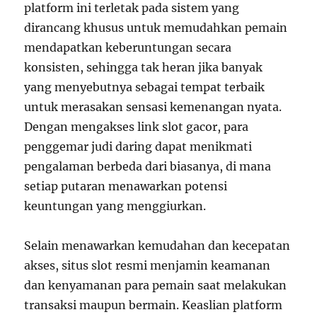
platform ini terletak pada sistem yang
dirancang khusus untuk memudahkan pemain
mendapatkan keberuntungan secara
konsisten, sehingga tak heran jika banyak
yang menyebutnya sebagai tempat terbaik
untuk merasakan sensasi kemenangan nyata.
Dengan mengakses link slot gacor, para
penggemar judi daring dapat menikmati
pengalaman berbeda dari biasanya, di mana
setiap putaran menawarkan potensi
keuntungan yang menggiurkan.
Selain menawarkan kemudahan dan kecepatan
akses, situs slot resmi menjamin keamanan
dan kenyamanan para pemain saat melakukan
transaksi maupun bermain. Keaslian platform