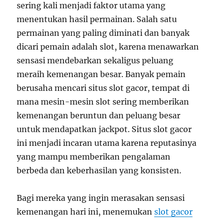
sering kali menjadi faktor utama yang
menentukan hasil permainan. Salah satu
permainan yang paling diminati dan banyak
dicari pemain adalah slot, karena menawarkan
sensasi mendebarkan sekaligus peluang
meraih kemenangan besar. Banyak pemain
berusaha mencari situs slot gacor, tempat di
mana mesin-mesin slot sering memberikan
kemenangan beruntun dan peluang besar
untuk mendapatkan jackpot. Situs slot gacor
ini menjadi incaran utama karena reputasinya
yang mampu memberikan pengalaman
berbeda dan keberhasilan yang konsisten.
Bagi mereka yang ingin merasakan sensasi
kemenangan hari ini, menemukan
slot gacor