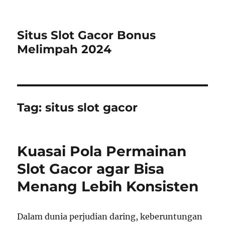
Situs Slot Gacor Bonus
Melimpah 2024
Tag:
situs slot gacor
Kuasai Pola Permainan
Slot Gacor agar Bisa
Menang Lebih Konsisten
Dalam dunia perjudian daring, keberuntungan