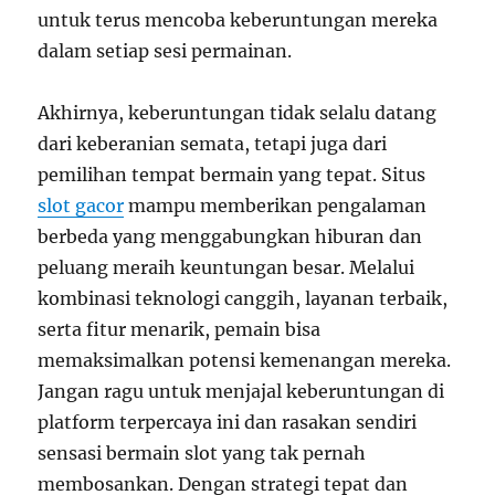
untuk terus mencoba keberuntungan mereka
dalam setiap sesi permainan.
Akhirnya, keberuntungan tidak selalu datang
dari keberanian semata, tetapi juga dari
pemilihan tempat bermain yang tepat. Situs
slot gacor
mampu memberikan pengalaman
berbeda yang menggabungkan hiburan dan
peluang meraih keuntungan besar. Melalui
kombinasi teknologi canggih, layanan terbaik,
serta fitur menarik, pemain bisa
memaksimalkan potensi kemenangan mereka.
Jangan ragu untuk menjajal keberuntungan di
platform terpercaya ini dan rasakan sendiri
sensasi bermain slot yang tak pernah
membosankan. Dengan strategi tepat dan