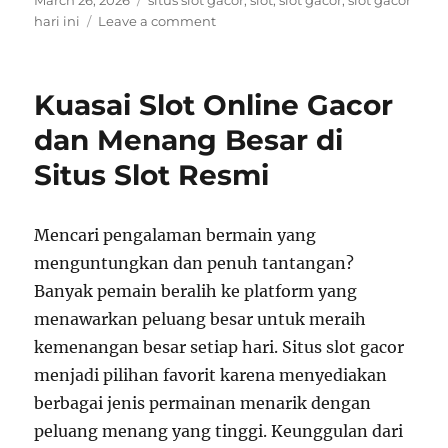
March 26, 2026
situs slot gacor
,
slot
,
slot gacor
,
slot gacor
on
on
hari ini
Leave a comment
Strategi
Ampuh
Slot
Kuasai Slot Online Gacor
Gacor
untuk
dan Menang Besar di
Jackpot
Situs Slot Resmi
Cepat
Mencari pengalaman bermain yang
menguntungkan dan penuh tantangan?
Banyak pemain beralih ke platform yang
menawarkan peluang besar untuk meraih
kemenangan besar setiap hari. Situs slot gacor
menjadi pilihan favorit karena menyediakan
berbagai jenis permainan menarik dengan
peluang menang yang tinggi. Keunggulan dari