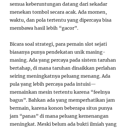
semua keberuntungan datang dari sekadar
menekan tombol secara acak. Ada momen,
waktu, dan pola tertentu yang dipercaya bisa
membawa hasil lebih “gacor”.
Bicara soal strategi, para pemain slot sejati
biasanya punya pendekatan unik masing-
masing. Ada yang percaya pada sistem taruhan
bertahap, di mana taruhan dinaikkan perlahan
seiring meningkatnya peluang menang. Ada
pula yang lebih percaya pada intuisi—
memainkan mesin tertentu karena “feelnya
bagus”. Bahkan ada yang memperhatikan jam
bermain, karena konon beberapa situs punya
jam “panas” di mana peluang kemenangan
meningkat. Meski belum ada bukti ilmiah yang