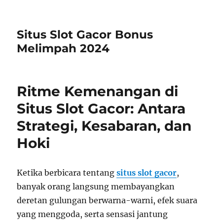
Situs Slot Gacor Bonus
Melimpah 2024
Ritme Kemenangan di
Situs Slot Gacor: Antara
Strategi, Kesabaran, dan
Hoki
Ketika berbicara tentang
situs slot gacor
,
banyak orang langsung membayangkan
deretan gulungan berwarna-warni, efek suara
yang menggoda, serta sensasi jantung