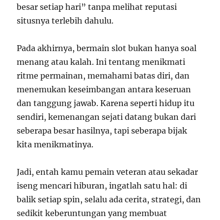
besar setiap hari” tanpa melihat reputasi
situsnya terlebih dahulu.
Pada akhirnya, bermain slot bukan hanya soal
menang atau kalah. Ini tentang menikmati
ritme permainan, memahami batas diri, dan
menemukan keseimbangan antara keseruan
dan tanggung jawab. Karena seperti hidup itu
sendiri, kemenangan sejati datang bukan dari
seberapa besar hasilnya, tapi seberapa bijak
kita menikmatinya.
Jadi, entah kamu pemain veteran atau sekadar
iseng mencari hiburan, ingatlah satu hal: di
balik setiap spin, selalu ada cerita, strategi, dan
sedikit keberuntungan yang membuat