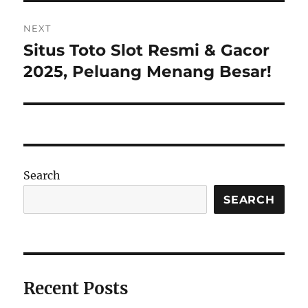
NEXT
Situs Toto Slot Resmi & Gacor
Next
post:
2025, Peluang Menang Besar!
Search
SEARCH
Recent Posts