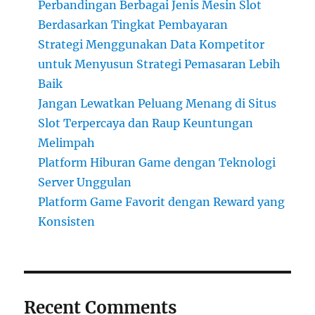
Perbandingan Berbagai Jenis Mesin Slot
Berdasarkan Tingkat Pembayaran
Strategi Menggunakan Data Kompetitor
untuk Menyusun Strategi Pemasaran Lebih
Baik
Jangan Lewatkan Peluang Menang di Situs
Slot Terpercaya dan Raup Keuntungan
Melimpah
Platform Hiburan Game dengan Teknologi
Server Unggulan
Platform Game Favorit dengan Reward yang
Konsisten
Recent Comments