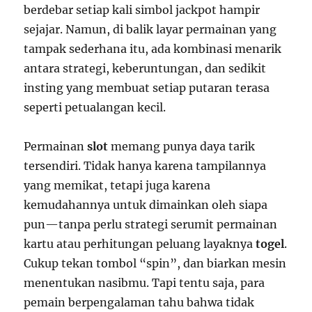
berdebar setiap kali simbol jackpot hampir
sejajar. Namun, di balik layar permainan yang
tampak sederhana itu, ada kombinasi menarik
antara strategi, keberuntungan, dan sedikit
insting yang membuat setiap putaran terasa
seperti petualangan kecil.
Permainan
slot
memang punya daya tarik
tersendiri. Tidak hanya karena tampilannya
yang memikat, tetapi juga karena
kemudahannya untuk dimainkan oleh siapa
pun—tanpa perlu strategi serumit permainan
kartu atau perhitungan peluang layaknya
togel
.
Cukup tekan tombol “spin”, dan biarkan mesin
menentukan nasibmu. Tapi tentu saja, para
pemain berpengalaman tahu bahwa tidak