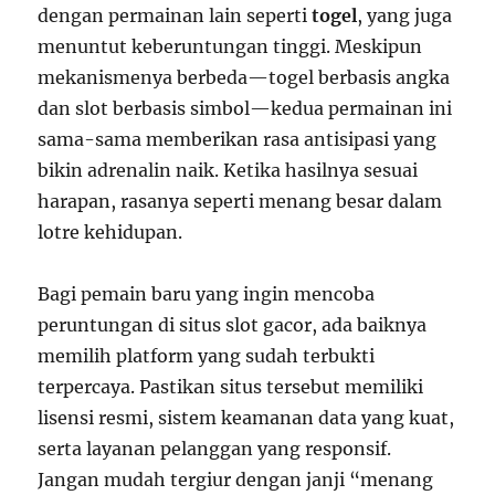
dengan permainan lain seperti
togel
, yang juga
menuntut keberuntungan tinggi. Meskipun
mekanismenya berbeda—togel berbasis angka
dan slot berbasis simbol—kedua permainan ini
sama-sama memberikan rasa antisipasi yang
bikin adrenalin naik. Ketika hasilnya sesuai
harapan, rasanya seperti menang besar dalam
lotre kehidupan.
Bagi pemain baru yang ingin mencoba
peruntungan di situs slot gacor, ada baiknya
memilih platform yang sudah terbukti
terpercaya. Pastikan situs tersebut memiliki
lisensi resmi, sistem keamanan data yang kuat,
serta layanan pelanggan yang responsif.
Jangan mudah tergiur dengan janji “menang