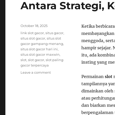
Antara Strategi, 
Posted
October 18, 2025
Ketika berbicar
on
Tags
link slot gacor
,
situs gacor
,
membayangkan d
situs slot gacor
,
situs slot
menggoda, serta 
gacor gampang menang
,
hampir sejajar.
situs slot gacor hari ini
,
situs slot gacor maxwin
,
itu, ada kombina
slot
,
slot gacor
,
slot paling
insting yang mem
gacor terpercaya
on
Leave a comment
Permainan
slot
m
Ritme
Kemenangan
tampilannya ya
di
dimainkan oleh 
Situs
atau perhitunga
Slot
Gacor:
dan biarkan mes
Antara
berpengalaman 