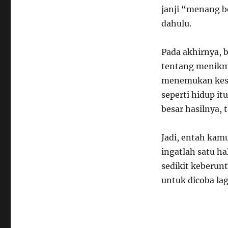
janji “menang be
dahulu.
Pada akhirnya, 
tentang menikma
menemukan kese
seperti hidup it
besar hasilnya, 
Jadi, entah kam
ingatlah satu hal
sedikit keberu
untuk dicoba la