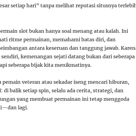
sar setiap hari” tanpa melihat reputasi situsnya terlebi
bermain slot bukan hanya soal menang atau kalah. Ini
ti ritme permainan, memahami batas diri, dan
imbangan antara keseruan dan tanggung jawab. Karen
u sendiri, kemenangan sejati datang bukan dari seberapa
tapi seberapa bijak kita menikmatinya.
u pemain veteran atau sekadar iseng mencari hiburan,
: di balik setiap spin, selalu ada cerita, strategi, dan
ntungan yang membuat permainan ini tetap menggoda
gi—dan lagi.