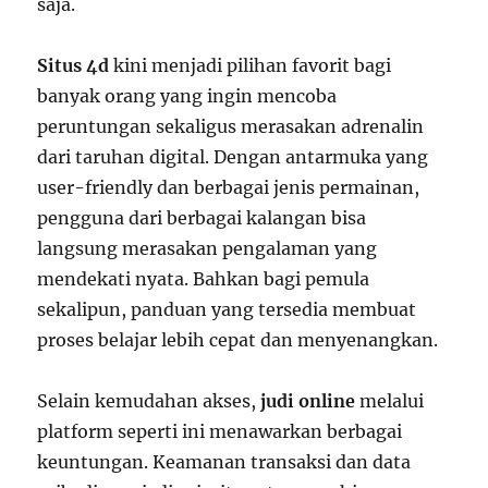
saja.
Situs 4d
kini menjadi pilihan favorit bagi
banyak orang yang ingin mencoba
peruntungan sekaligus merasakan adrenalin
dari taruhan digital. Dengan antarmuka yang
user-friendly dan berbagai jenis permainan,
pengguna dari berbagai kalangan bisa
langsung merasakan pengalaman yang
mendekati nyata. Bahkan bagi pemula
sekalipun, panduan yang tersedia membuat
proses belajar lebih cepat dan menyenangkan.
Selain kemudahan akses,
judi online
melalui
platform seperti ini menawarkan berbagai
keuntungan. Keamanan transaksi dan data