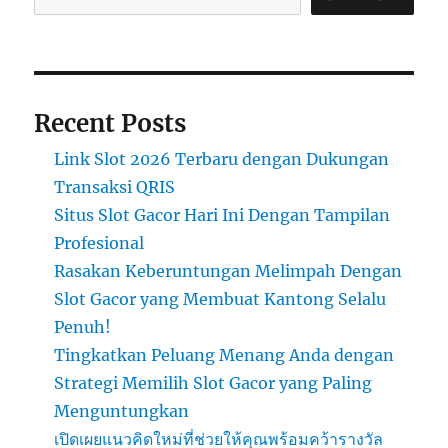
Recent Posts
Link Slot 2026 Terbaru dengan Dukungan
Transaksi QRIS
Situs Slot Gacor Hari Ini Dengan Tampilan
Profesional
Rasakan Keberuntungan Melimpah Dengan
Slot Gacor yang Membuat Kantong Selalu
Penuh!
Tingkatkan Peluang Menang Anda dengan
Strategi Memilih Slot Gacor yang Paling
Menguntungkan
เปิดเผยแนวคิดใหม่ที่ช่วยให้คุณพร้อมคว้ารางวัล