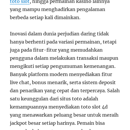
toto slot
, hingga permainan kasino lainnya
yang mampu menghadirkan pengalaman
berbeda setiap kali dimainkan.
Inovasi dalam dunia perjudian daring tidak
hanya berhenti pada variasi permainan, tetapi
juga pada fitur-fitur yang memudahkan
pengguna dalam melakukan transaksi maupun
mengikuti setiap pengumuman kemenangan.
Banyak platform modern menyediakan fitur
live chat, bonus menarik, serta sistem deposit
dan penarikan yang cepat dan terpercaya. Salah
satu keunggulan dari situs toto adalah
kemampuannya menyediakan toto slot 4d
yang menawarkan peluang besar untuk meraih
jackpot besar setiap harinya. Pemain bisa