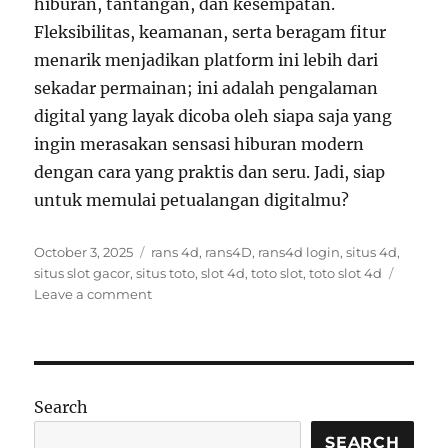
hiburan, tantangan, dan kesempatan.
Fleksibilitas, keamanan, serta beragam fitur
menarik menjadikan platform ini lebih dari
sekadar permainan; ini adalah pengalaman
digital yang layak dicoba oleh siapa saja yang
ingin merasakan sensasi hiburan modern
dengan cara yang praktis dan seru. Jadi, siap
untuk memulai petualangan digitalmu?
Posted
Tags
October 3, 2025
rans 4d
,
rans4D
,
rans4d login
,
situs 4d
,
on
situs slot gacor
,
situs toto
,
slot 4d
,
toto slot
,
toto slot 4d
on
Leave a comment
Petualangan
Digital
Seru
di
Dunia
Search
Hiburan
Modern
SEARCH