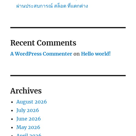
ผ่านประสบการณ์ สล็อต ที่แตกต่าง
Recent Comments
A WordPress Commenter
on
Hello world!
Archives
August 2026
July 2026
June 2026
May 2026
April 2026