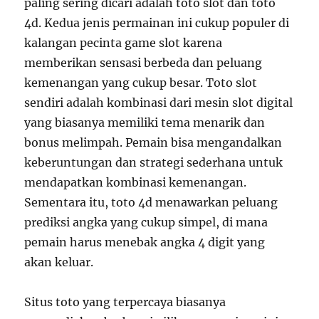
paling sering dicari adalah toto slot dan toto
4d. Kedua jenis permainan ini cukup populer di
kalangan pecinta game slot karena
memberikan sensasi berbeda dan peluang
kemenangan yang cukup besar. Toto slot
sendiri adalah kombinasi dari mesin slot digital
yang biasanya memiliki tema menarik dan
bonus melimpah. Pemain bisa mengandalkan
keberuntungan dan strategi sederhana untuk
mendapatkan kombinasi kemenangan.
Sementara itu, toto 4d menawarkan peluang
prediksi angka yang cukup simpel, di mana
pemain harus menebak angka 4 digit yang
akan keluar.
Situs toto yang terpercaya biasanya