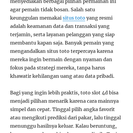
menyediakan berbagai pilihan permainan ini
agar pemain tidak bosan. Salah satu
keunggulan memakai
situs toto
yang resmi
adalah keamanan data dan transaksi yang
terjamin, serta layanan pelanggan yang siap
membantu kapan saja. Banyak pemain yang
mengandalkan situs toto terpercaya karena
mereka ingin bermain dengan nyaman dan
fokus pada strategi mereka, tanpa harus
khawatir kehilangan uang atau data pribadi.
Bagi yang ingin lebih praktis, toto slot 4d bisa
menjadi pilihan menarik karena cara mainnya
simpel dan cepat. Tinggal pilih angka favorit
atau mengikuti prediksi dari pakar, lalu tinggal
menunggu hasilnya keluar. Kalau beruntung,