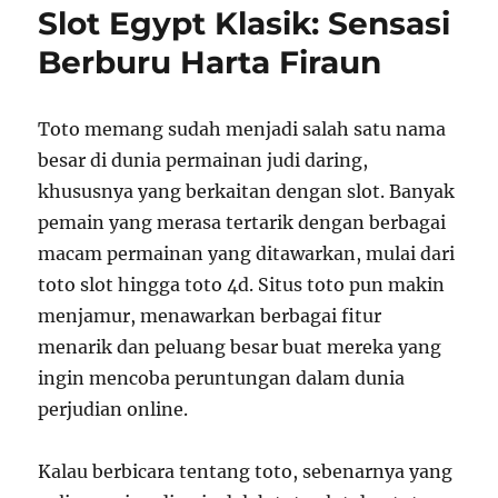
Slot Egypt Klasik: Sensasi
Toto
Tanpa
Berburu Harta Firaun
Banyak
Modal
Toto memang sudah menjadi salah satu nama
besar di dunia permainan judi daring,
khususnya yang berkaitan dengan slot. Banyak
pemain yang merasa tertarik dengan berbagai
macam permainan yang ditawarkan, mulai dari
toto slot hingga toto 4d. Situs toto pun makin
menjamur, menawarkan berbagai fitur
menarik dan peluang besar buat mereka yang
ingin mencoba peruntungan dalam dunia
perjudian online.
Kalau berbicara tentang toto, sebenarnya yang