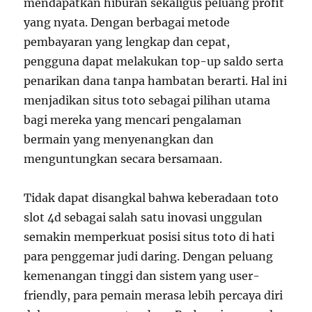
mendapatkan hiburan sekaligus peluang profit
yang nyata. Dengan berbagai metode
pembayaran yang lengkap dan cepat,
pengguna dapat melakukan top-up saldo serta
penarikan dana tanpa hambatan berarti. Hal ini
menjadikan situs toto sebagai pilihan utama
bagi mereka yang mencari pengalaman
bermain yang menyenangkan dan
menguntungkan secara bersamaan.
Tidak dapat disangkal bahwa keberadaan toto
slot 4d sebagai salah satu inovasi unggulan
semakin memperkuat posisi situs toto di hati
para penggemar judi daring. Dengan peluang
kemenangan tinggi dan sistem yang user-
friendly, para pemain merasa lebih percaya diri