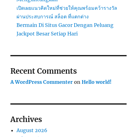
เปิดเผยแนวคิดใหม่ที่ช่วยให้คุณพร้อมคว้ารางวัล
ผ่านประสบการณ์ สล็อต ที่แตกต่าง
Bermain Di Situs Gacor Dengan Peluang
Jackpot Besar Setiap Hari
Recent Comments
A WordPress Commenter
on
Hello world!
Archives
August 2026