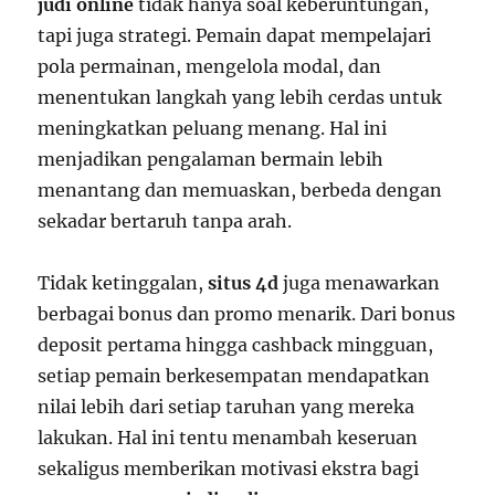
judi online
tidak hanya soal keberuntungan,
tapi juga strategi. Pemain dapat mempelajari
pola permainan, mengelola modal, dan
menentukan langkah yang lebih cerdas untuk
meningkatkan peluang menang. Hal ini
menjadikan pengalaman bermain lebih
menantang dan memuaskan, berbeda dengan
sekadar bertaruh tanpa arah.
Tidak ketinggalan,
situs 4d
juga menawarkan
berbagai bonus dan promo menarik. Dari bonus
deposit pertama hingga cashback mingguan,
setiap pemain berkesempatan mendapatkan
nilai lebih dari setiap taruhan yang mereka
lakukan. Hal ini tentu menambah keseruan
sekaligus memberikan motivasi ekstra bagi