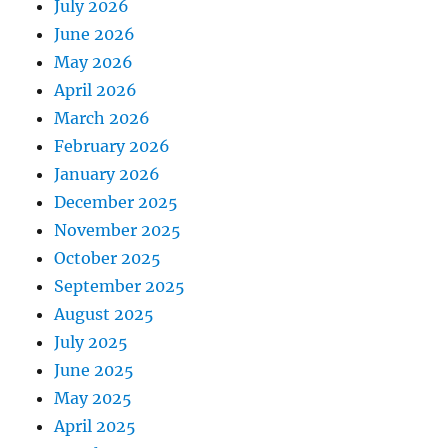
July 2026
June 2026
May 2026
April 2026
March 2026
February 2026
January 2026
December 2025
November 2025
October 2025
September 2025
August 2025
July 2025
June 2025
May 2025
April 2025