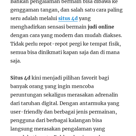
Bahkan pengalaman bermain bisa dibawa ke
genggaman tangan, dan salah satu cara paling
seru adalah melalui
situs 4d
yang
menghadirkan sensasi bermain
judi online
dengan cara yang modern dan mudah diakses.
Tidak perlu repot-repot pergi ke tempat fisik,
semua bisa dinikmati kapan saja dan di mana
saja.
Situs 4d
kini menjadi pilihan favorit bagi
banyak orang yang ingin mencoba
peruntungan sekaligus merasakan adrenalin
dari taruhan digital. Dengan antarmuka yang
user-friendly dan berbagai jenis permainan,
pengguna dari berbagai kalangan bisa
langsung merasakan pengalaman yang