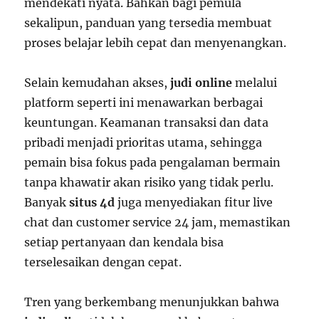
mendekati nyata. Bahkan bagi pemula
sekalipun, panduan yang tersedia membuat
proses belajar lebih cepat dan menyenangkan.
Selain kemudahan akses,
judi online
melalui
platform seperti ini menawarkan berbagai
keuntungan. Keamanan transaksi dan data
pribadi menjadi prioritas utama, sehingga
pemain bisa fokus pada pengalaman bermain
tanpa khawatir akan risiko yang tidak perlu.
Banyak
situs 4d
juga menyediakan fitur live
chat dan customer service 24 jam, memastikan
setiap pertanyaan dan kendala bisa
terselesaikan dengan cepat.
Tren yang berkembang menunjukkan bahwa