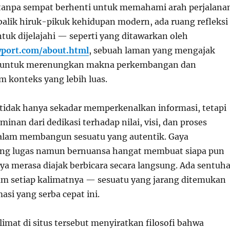
 tanpa sempat berhenti untuk memahami arah perjalana
 balik hiruk-pikuk kehidupan modern, ada ruang refleksi
tuk dijelajahi — seperti yang ditawarkan oleh
wport.com/about.html
, sebuah laman yang mengajak
 untuk merenungkan makna perkembangan dan
m konteks yang lebih luas.
tidak hanya sekadar memperkenalkan informasi, tetapi
minan dari dedikasi terhadap nilai, visi, dan proses
alam membangun sesuatu yang autentik. Gaya
ng lugas namun bernuansa hangat membuat siapa pun
 merasa diajak berbicara secara langsung. Ada sentuh
lam setiap kalimatnya — sesuatu yang jarang ditemukan
asi yang serba cepat ini.
imat di situs tersebut menyiratkan filosofi bahwa