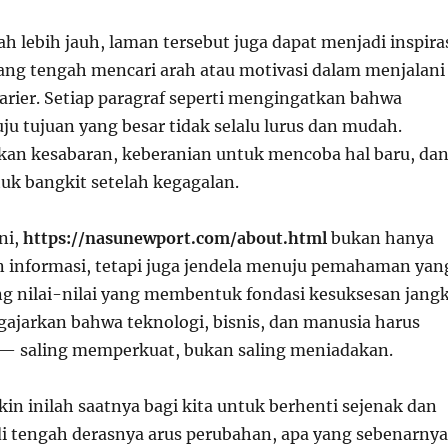
ah lebih jauh, laman tersebut juga dapat menjadi inspira
yang tengah mencari arah atau motivasi dalam menjalani
rier. Setiap paragraf seperti mengingatkan bahwa
ju tujuan yang besar tidak selalu lurus dan mudah.
an kesabaran, keberanian untuk mencoba hal baru, da
k bangkit setelah kegagalan.
ni,
https://nasunewport.com/about.html
bukan hanya
 informasi, tetapi juga jendela menuju pemahaman yan
ang nilai-nilai yang membentuk fondasi kesuksesan jang
gajarkan bahwa teknologi, bisnis, dan manusia harus
g — saling memperkuat, bukan saling meniadakan.
in inilah saatnya bagi kita untuk berhenti sejenak dan
 tengah derasnya arus perubahan, apa yang sebenarnya