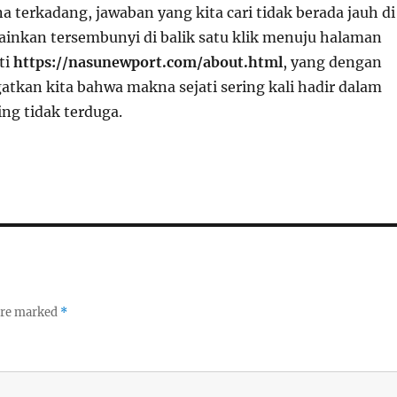
na terkadang, jawaban yang kita cari tidak berada jauh di
ainkan tersembunyi di balik satu klik menuju halaman
ti
https://nasunewport.com/about.html
, yang dengan
tkan kita bahwa makna sejati sering kali hadir dalam
ng tidak terduga.
 are marked
*