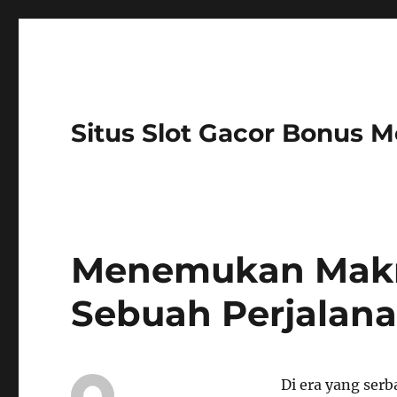
Situs Slot Gacor Bonus 
Menemukan Makna
Sebuah Perjalana
Di era yang serba