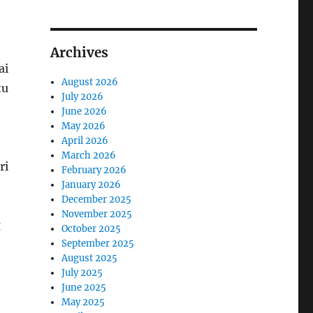
Archives
ai
August 2026
tu
July 2026
June 2026
May 2026
April 2026
March 2026
ri
February 2026
January 2026
December 2025
November 2025
g
October 2025
September 2025
August 2025
July 2025
June 2025
May 2025