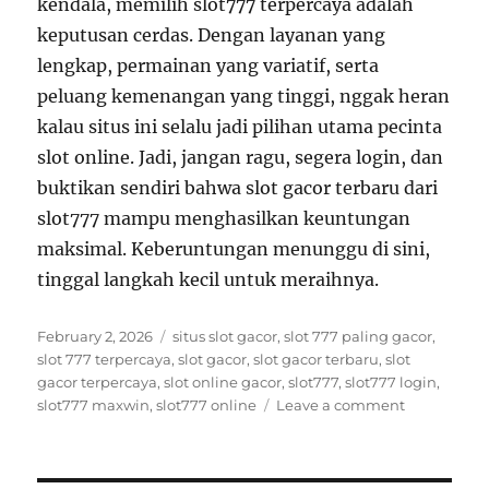
kendala, memilih slot777 terpercaya adalah
keputusan cerdas. Dengan layanan yang
lengkap, permainan yang variatif, serta
peluang kemenangan yang tinggi, nggak heran
kalau situs ini selalu jadi pilihan utama pecinta
slot online. Jadi, jangan ragu, segera login, dan
buktikan sendiri bahwa slot gacor terbaru dari
slot777 mampu menghasilkan keuntungan
maksimal. Keberuntungan menunggu di sini,
tinggal langkah kecil untuk meraihnya.
Posted
Tags
February 2, 2026
situs slot gacor
,
slot 777 paling gacor
,
on
slot 777 terpercaya
,
slot gacor
,
slot gacor terbaru
,
slot
gacor terpercaya
,
slot online gacor
,
slot777
,
slot777 login
,
on
slot777 maxwin
,
slot777 online
Leave a comment
Mengapa
Slot777
Selalu