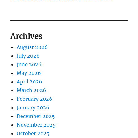
Archives
August 2026
July 2026
June 2026
May 2026
April 2026
March 2026
February 2026
January 2026
December 2025
November 2025
October 2025