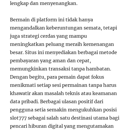
lengkap dan menyenangkan.
Bermain di platform ini tidak hanya
mengandalkan keberuntungan semata, tetapi
juga strategi cerdas yang mampu
meningkatkan peluang meraih kemenangan
besar. Situs ini menyediakan berbagai metode
pembayaran yang aman dan cepat,
memungkinkan transaksi tanpa hambatan.
Dengan begitu, para pemain dapat fokus
menikmati setiap sesi permainan tanpa harus
khawatir akan masalah teknis atau keamanan
data pribadi. Berbagai ulasan positif dari
pengguna setia semakin mengukuhkan posisi
slot777 sebagai salah satu destinasi utama bagi
pencari hiburan digital yang mengutamakan