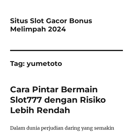
Situs Slot Gacor Bonus
Melimpah 2024
Tag:
yumetoto
Cara Pintar Bermain
Slot777 dengan Risiko
Lebih Rendah
Dalam dunia perjudian daring yang semakin