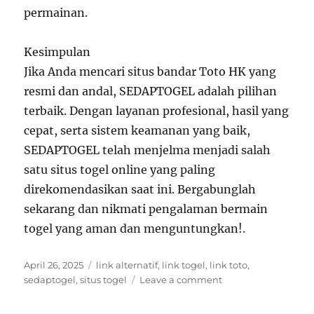
permainan.
Kesimpulan
Jika Anda mencari situs bandar Toto HK yang
resmi dan andal, SEDAPTOGEL adalah pilihan
terbaik. Dengan layanan profesional, hasil yang
cepat, serta sistem keamanan yang baik,
SEDAPTOGEL telah menjelma menjadi salah
satu situs togel online yang paling
direkomendasikan saat ini. Bergabunglah
sekarang dan nikmati pengalaman bermain
togel yang aman dan menguntungkan!.
Posted
Tags
April 26, 2025
link alternatif
,
link togel
,
link toto
,
on
on
sedaptogel
,
situs togel
Leave a comment
Mainkan
Angka