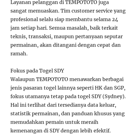
Layanan pelanggan di TEMPOTOTO juga
sangat memuaskan. Tim customer service yang
profesional selalu siap membantu selama 24
jam setiap hari. Semua masalah, baik terkait
teknis, transaksi, maupun pertanyaan seputar
permainan, akan ditangani dengan cepat dan
ramah.
Fokus pada Togel SDY
Walaupun TEMPOTOTO menawarkan berbagai
jenis pasaran togel lainnya seperti HK dan SGP,
fokus utamanya tetap pada togel SDY (Sydney).
Hal ini terlihat dari tersedianya data keluar,
statistik permainan, dan panduan khusus yang
memudahkan pemain untuk meraih
kemenangan di SDY dengan lebih efektif.