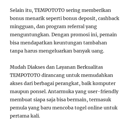
Selain itu, TEMPOTOTO sering memberikan
bonus menarik seperti bonus deposit, cashback
mingguan, dan program referral yang
menguntungkan. Dengan promosi ini, pemain
bisa mendapatkan keuntungan tambahan
tanpa harus mengeluarkan banyak uang.
Mudah Diakses dan Layanan Berkualitas
TEMPOTOTO dirancang untuk memudahkan
akses dari berbagai perangkat, baik komputer
maupun ponsel. Antarmuka yang user-friendly
membuat siapa saja bisa bermain, termasuk
pemula yang baru mencoba togel online untuk
pertama kali.