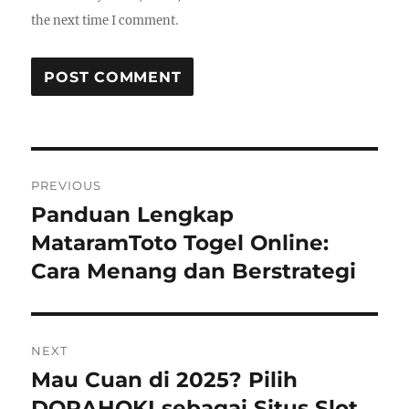
the next time I comment.
Post
PREVIOUS
navigation
Panduan Lengkap
Previous
post:
MataramToto Togel Online:
Cara Menang dan Berstrategi
NEXT
Mau Cuan di 2025? Pilih
Next
post:
DORAHOKI sebagai Situs Slot