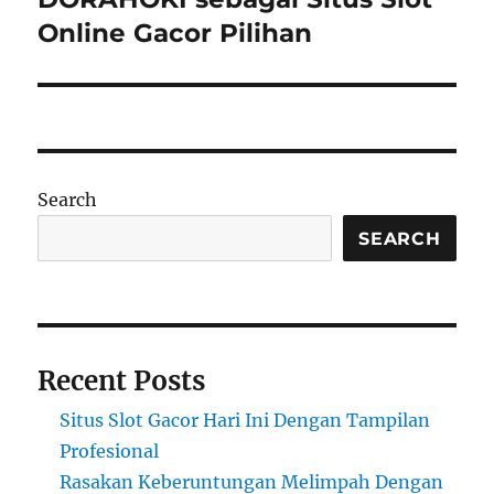
Online Gacor Pilihan
Search
SEARCH
Recent Posts
Situs Slot Gacor Hari Ini Dengan Tampilan
Profesional
Rasakan Keberuntungan Melimpah Dengan