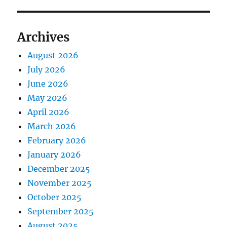
Archives
August 2026
July 2026
June 2026
May 2026
April 2026
March 2026
February 2026
January 2026
December 2025
November 2025
October 2025
September 2025
August 2025