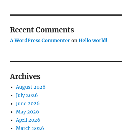
Recent Comments
A WordPress Commenter
on
Hello world!
Archives
August 2026
July 2026
June 2026
May 2026
April 2026
March 2026