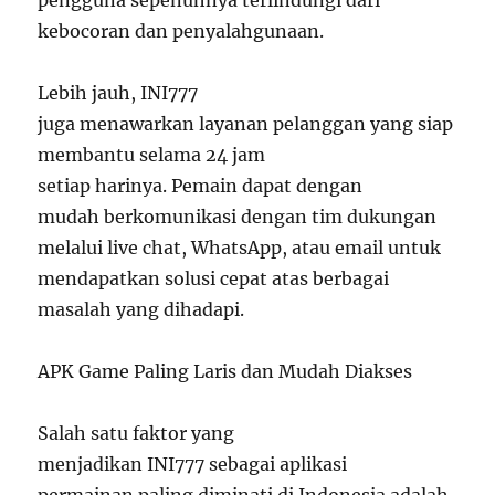
pengguna sepenuhnya terlindungi dari
kebocoran dan penyalahgunaan.
Lebih jauh, INI777
juga menawarkan layanan pelanggan yang siap
membantu selama 24 jam
setiap harinya. Pemain dapat dengan
mudah berkomunikasi dengan tim dukungan
melalui live chat, WhatsApp, atau email untuk
mendapatkan solusi cepat atas berbagai
masalah yang dihadapi.
APK Game Paling Laris dan Mudah Diakses
Salah satu faktor yang
menjadikan INI777 sebagai aplikasi