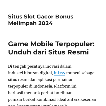
Situs Slot Gacor Bonus
Melimpah 2024
Game Mobile Terpopuler:
Unduh dari Situs Resmi
Di tengah pesatnya inovasi dalam
industri hiburan digital,
ini777
muncul sebagai
situs resmi dan aplikasi permainan
terpopuler di Indonesia. Platform ini
berhasil menarik perhatian ribuan
pemain berkat kombinasi ideal antara kesenan