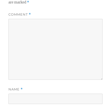
are marked
*
COMMENT
*
NAME
*