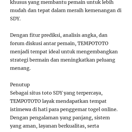
khusus yang membantu pemain untuk lebih
mudah dan tepat dalam meraih kemenangan di
SDY.
Dengan fitur prediksi, analisis angka, dan
forum diskusi antar pemain, TEMPOTOTO
menjadi tempat ideal untuk mengembangkan
strategi bermain dan meningkatkan peluang
menang.
Penutup
Sebagai situs toto SDY yang terpercaya,
TEMPOTOTO layak mendapatkan tempat
istimewa di hati para penggemar togel online.
Dengan pengalaman yang panjang, sistem
yang aman, layanan berkualitas, serta