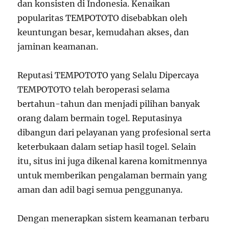
dan konsisten di Indonesia. Kenaikan
popularitas TEMPOTOTO disebabkan oleh
keuntungan besar, kemudahan akses, dan
jaminan keamanan.
Reputasi TEMPOTOTO yang Selalu Dipercaya
TEMPOTOTO telah beroperasi selama
bertahun-tahun dan menjadi pilihan banyak
orang dalam bermain togel. Reputasinya
dibangun dari pelayanan yang profesional serta
keterbukaan dalam setiap hasil togel. Selain
itu, situs ini juga dikenal karena komitmennya
untuk memberikan pengalaman bermain yang
aman dan adil bagi semua penggunanya.
Dengan menerapkan sistem keamanan terbaru