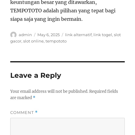
keuntungan besar yang ditawarkan,
TEMPOTOTO adalah pilihan yang tepat bagi
siapa saja yang ingin bermain.
Author
Posted
Tags
admin
May 6, 2025
link alternatif
,
link togel
,
slot
on
gacor
,
slot online
,
tempototo
Leave a Reply
Your email address will not be published.
Required fields
are marked
*
COMMENT
*