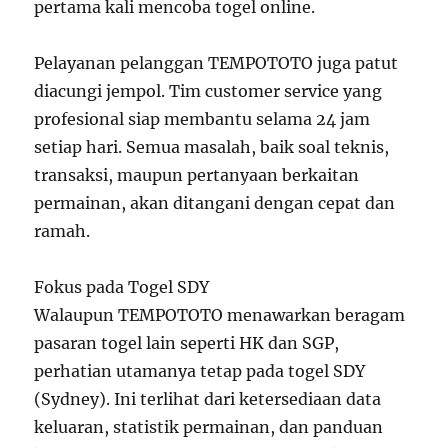
pertama kali mencoba togel online.
Pelayanan pelanggan TEMPOTOTO juga patut
diacungi jempol. Tim customer service yang
profesional siap membantu selama 24 jam
setiap hari. Semua masalah, baik soal teknis,
transaksi, maupun pertanyaan berkaitan
permainan, akan ditangani dengan cepat dan
ramah.
Fokus pada Togel SDY
Walaupun TEMPOTOTO menawarkan beragam
pasaran togel lain seperti HK dan SGP,
perhatian utamanya tetap pada togel SDY
(Sydney). Ini terlihat dari ketersediaan data
keluaran, statistik permainan, dan panduan