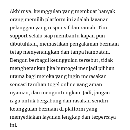
Akhirnya, keunggulan yang membuat banyak
orang memilih platform ini adalah layanan
pelanggan yang responsif dan ramah. Tim
support selalu siap membantu kapan pun
dibutuhkan, memastikan pengalaman bermain
tetap menyenangkan dan tanpa hambatan.
Dengan berbagai keunggulan tersebut, tidak
mengherankan jika buntogel menjadi pilihan
utama bagi mereka yang ingin merasakan
sensasi taruhan togel online yang aman,
nyaman, dan menguntungkan. Jadi, jangan
ragu untuk bergabung dan rasakan sendiri
keunggulan bermain di platform yang
menyediakan layanan lengkap dan terpercaya
ini.