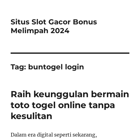
Situs Slot Gacor Bonus
Melimpah 2024
Tag:
buntogel login
Raih keunggulan bermain
toto togel online tanpa
kesulitan
Dalam era digital seperti sekarang,