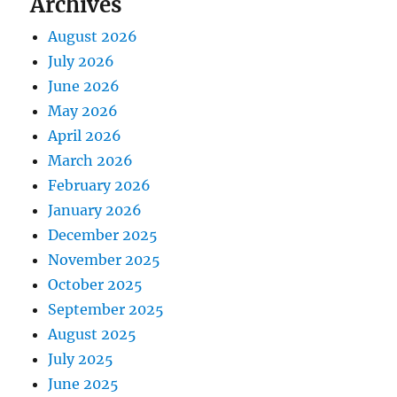
Archives
August 2026
July 2026
June 2026
May 2026
April 2026
March 2026
February 2026
January 2026
December 2025
November 2025
October 2025
September 2025
August 2025
July 2025
June 2025