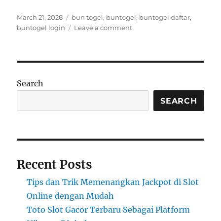
Posted
Tags
March 21, 2026
bun togel
,
buntogel
,
buntogel daftar
,
on
on
buntogel login
Leave a comment
Raih
keunggulan
bermain
toto
togel
Search
online
tanpa
SEARCH
kesulitan
Recent Posts
Tips dan Trik Memenangkan Jackpot di Slot
Online dengan Mudah
Toto Slot Gacor Terbaru Sebagai Platform