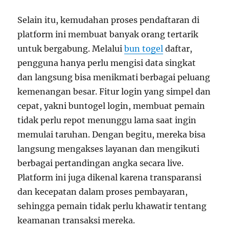
Selain itu, kemudahan proses pendaftaran di
platform ini membuat banyak orang tertarik
untuk bergabung. Melalui
bun togel
daftar,
pengguna hanya perlu mengisi data singkat
dan langsung bisa menikmati berbagai peluang
kemenangan besar. Fitur login yang simpel dan
cepat, yakni buntogel login, membuat pemain
tidak perlu repot menunggu lama saat ingin
memulai taruhan. Dengan begitu, mereka bisa
langsung mengakses layanan dan mengikuti
berbagai pertandingan angka secara live.
Platform ini juga dikenal karena transparansi
dan kecepatan dalam proses pembayaran,
sehingga pemain tidak perlu khawatir tentang
keamanan transaksi mereka.