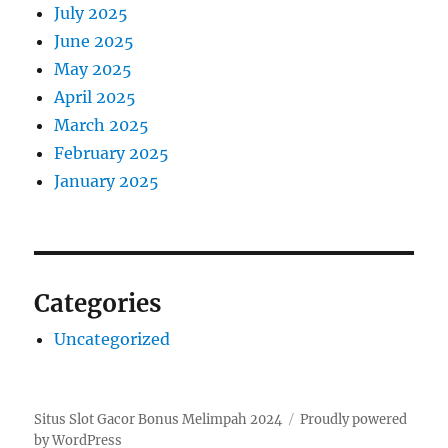
July 2025
June 2025
May 2025
April 2025
March 2025
February 2025
January 2025
Categories
Uncategorized
Situs Slot Gacor Bonus Melimpah 2024
Proudly powered
by WordPress