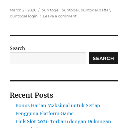
Posted
Tags
March 21, 2026
bun togel
,
buntogel
,
buntogel daftar
,
on
on
buntogel login
Leave a comment
Raih
keunggulan
bermain
toto
togel
Search
online
tanpa
SEARCH
kesulitan
Recent Posts
Bonus Harian Maksimal untuk Setiap
Pengguna Platform Game
Link Slot 2026 Terbaru dengan Dukungan