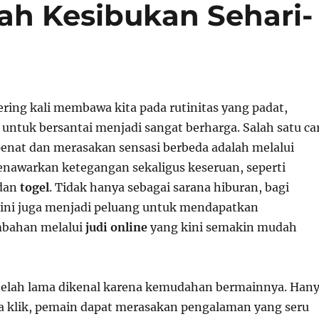
ah Kesibukan Sehari-
ring kali membawa kita pada rutinitas yang padat,
ntuk bersantai menjadi sangat berharga. Salah satu ca
enat dan merasakan sensasi berbeda adalah melalui
nawarkan ketegangan sekaligus keseruan, seperti
dan
togel
. Tidak hanya sebagai sarana hiburan, bagi
 ini juga menjadi peluang untuk mendapatkan
bahan melalui
judi online
yang kini semakin mudah
elah lama dikenal karena kemudahan bermainnya. Han
 klik, pemain dapat merasakan pengalaman yang seru