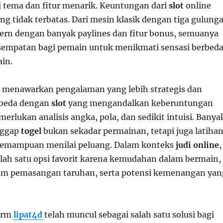
 tema dan fitur menarik. Keuntungan dari
slot
online
ang tidak terbatas. Dari mesin klasik dengan tiga gulung
ern dengan banyak paylines dan fitur bonus, semuanya
empatan bagi pemain untuk menikmati sensasi berbed
ain.
menawarkan pengalaman yang lebih strategis dan
beda dengan
slot
yang mengandalkan keberuntungan
erlukan analisis angka, pola, dan sedikit intuisi. Banya
nggap
togel
bukan sekadar permainan, tetapi juga latiha
kemampuan menilai peluang. Dalam konteks
judi online
,
lah satu opsi favorit karena kemudahan dalam bermain,
lam pemasangan taruhan, serta potensi kemenangan yan
form
lipat4d
telah muncul sebagai salah satu solusi bagi