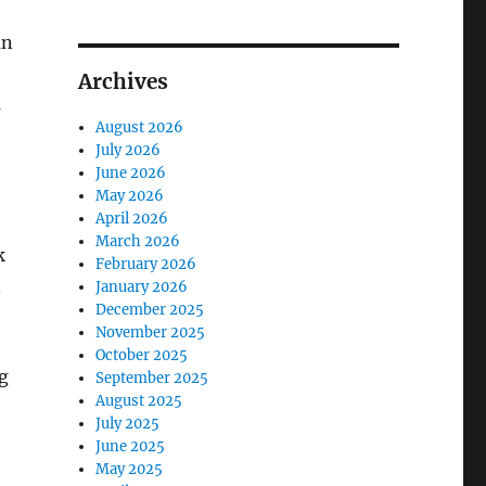
an
Archives
a
August 2026
July 2026
June 2026
May 2026
April 2026
March 2026
k
February 2026
n
January 2026
December 2025
November 2025
October 2025
g
September 2025
August 2025
July 2025
June 2025
May 2025