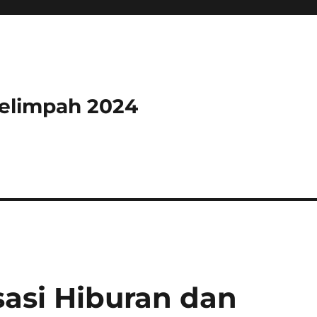
Melimpah 2024
si Hiburan dan