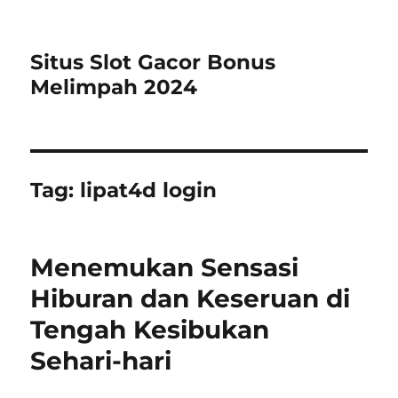
Situs Slot Gacor Bonus
Melimpah 2024
Tag:
lipat4d login
Menemukan Sensasi
Hiburan dan Keseruan di
Tengah Kesibukan
Sehari-hari