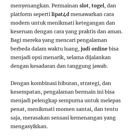
menyenangkan. Permainan
slot
,
togel
, dan
platform seperti
lipat4d
menawarkan cara
modern untuk menikmati ketegangan dan
keseruan dengan cara yang praktis dan aman.
Bagi mereka yang mencari pengalaman
berbeda dalam waktu luang,
judi online
bisa
menjadi opsi menarik, selama dijalankan
dengan kesadaran dan tanggung jawab.
Dengan kombinasi hiburan, strategi, dan
kesempatan, pengalaman bermain ini bisa
menjadi pelengkap sempurna untuk melepas
penat, menikmati momen santai, dan tentu
saja, merasakan sensasi kemenangan yang
mengasyikkan.