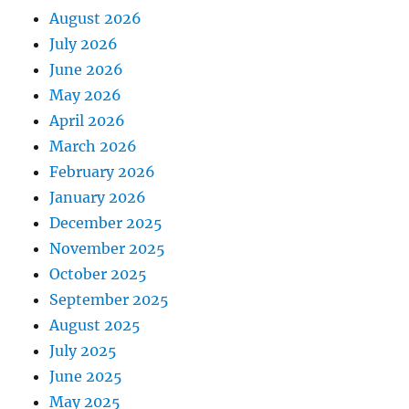
August 2026
July 2026
June 2026
May 2026
April 2026
March 2026
February 2026
January 2026
December 2025
November 2025
October 2025
September 2025
August 2025
July 2025
June 2025
May 2025