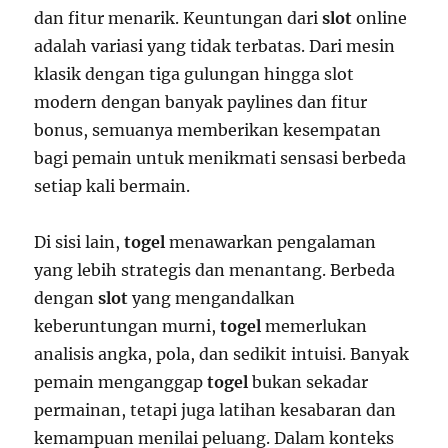
dan fitur menarik. Keuntungan dari
slot
online
adalah variasi yang tidak terbatas. Dari mesin
klasik dengan tiga gulungan hingga slot
modern dengan banyak paylines dan fitur
bonus, semuanya memberikan kesempatan
bagi pemain untuk menikmati sensasi berbeda
setiap kali bermain.
Di sisi lain,
togel
menawarkan pengalaman
yang lebih strategis dan menantang. Berbeda
dengan
slot
yang mengandalkan
keberuntungan murni,
togel
memerlukan
analisis angka, pola, dan sedikit intuisi. Banyak
pemain menganggap
togel
bukan sekadar
permainan, tetapi juga latihan kesabaran dan
kemampuan menilai peluang. Dalam konteks