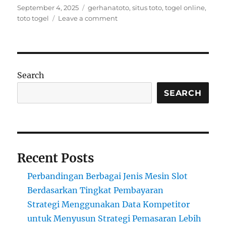
Posted
Tags
September 4, 2025
gerhanatoto
,
situs toto
,
togel online
,
on
on
toto togel
Leave a comment
Saatnya
Menikmati
Hiburan
Digital
yang
Search
Bikin
Betah
SEARCH
Recent Posts
Perbandingan Berbagai Jenis Mesin Slot
Berdasarkan Tingkat Pembayaran
Strategi Menggunakan Data Kompetitor
untuk Menyusun Strategi Pemasaran Lebih