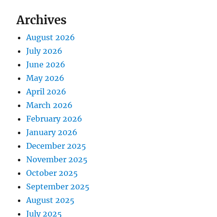
Archives
August 2026
July 2026
June 2026
May 2026
April 2026
March 2026
February 2026
January 2026
December 2025
November 2025
October 2025
September 2025
August 2025
July 2025