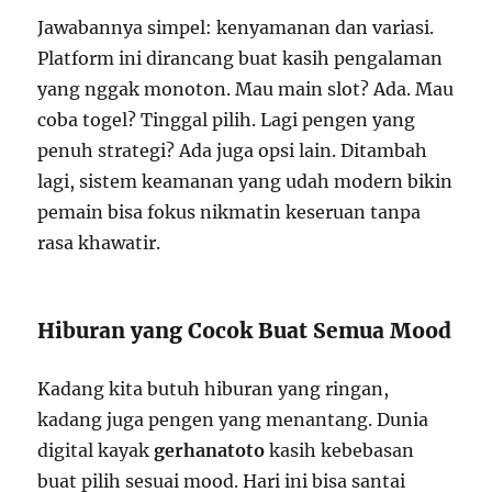
Jawabannya simpel: kenyamanan dan variasi.
Platform ini dirancang buat kasih pengalaman
yang nggak monoton. Mau main slot? Ada. Mau
coba togel? Tinggal pilih. Lagi pengen yang
penuh strategi? Ada juga opsi lain. Ditambah
lagi, sistem keamanan yang udah modern bikin
pemain bisa fokus nikmatin keseruan tanpa
rasa khawatir.
Hiburan yang Cocok Buat Semua Mood
Kadang kita butuh hiburan yang ringan,
kadang juga pengen yang menantang. Dunia
digital kayak
gerhanatoto
kasih kebebasan
buat pilih sesuai mood. Hari ini bisa santai