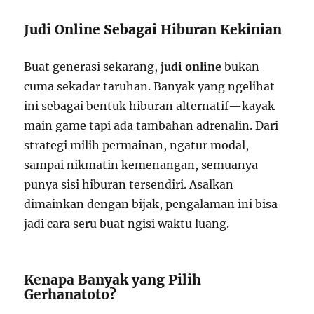
Judi Online Sebagai Hiburan Kekinian
Buat generasi sekarang,
judi online
bukan
cuma sekadar taruhan. Banyak yang ngelihat
ini sebagai bentuk hiburan alternatif—kayak
main game tapi ada tambahan adrenalin. Dari
strategi milih permainan, ngatur modal,
sampai nikmatin kemenangan, semuanya
punya sisi hiburan tersendiri. Asalkan
dimainkan dengan bijak, pengalaman ini bisa
jadi cara seru buat ngisi waktu luang.
Kenapa Banyak yang Pilih
Gerhanatoto?