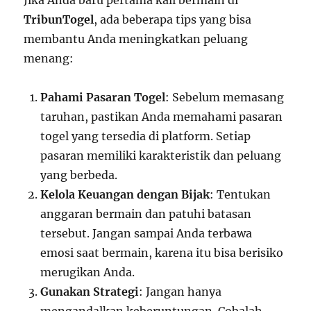
Jika Anda baru pertama kali bermain di
TribunTogel
, ada beberapa tips yang bisa
membantu Anda meningkatkan peluang
menang:
Pahami Pasaran Togel
: Sebelum memasang
taruhan, pastikan Anda memahami pasaran
togel yang tersedia di platform. Setiap
pasaran memiliki karakteristik dan peluang
yang berbeda.
Kelola Keuangan dengan Bijak
: Tentukan
anggaran bermain dan patuhi batasan
tersebut. Jangan sampai Anda terbawa
emosi saat bermain, karena itu bisa berisiko
merugikan Anda.
Gunakan Strategi
: Jangan hanya