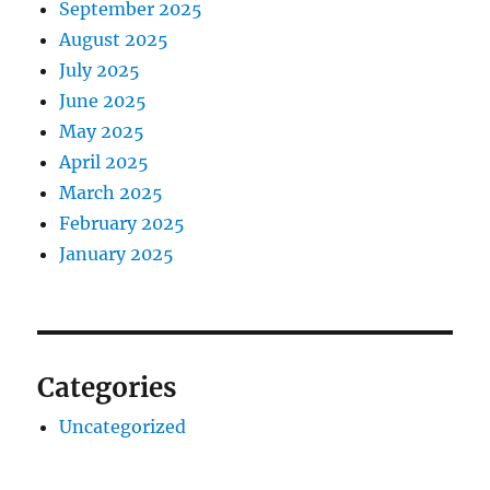
September 2025
August 2025
July 2025
June 2025
May 2025
April 2025
March 2025
February 2025
January 2025
Categories
Uncategorized