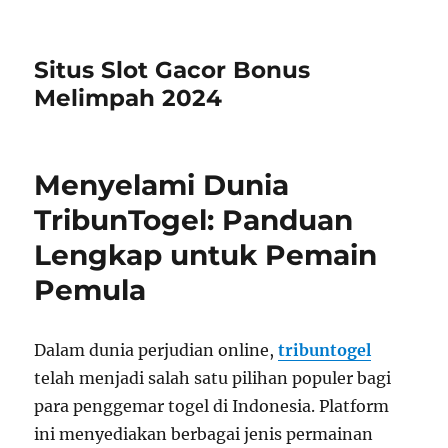
Situs Slot Gacor Bonus
Melimpah 2024
Menyelami Dunia
TribunTogel: Panduan
Lengkap untuk Pemain
Pemula
Dalam dunia perjudian online,
tribuntogel
telah menjadi salah satu pilihan populer bagi
para penggemar togel di Indonesia. Platform
ini menyediakan berbagai jenis permainan