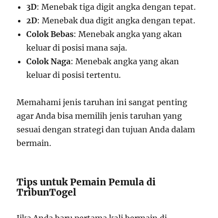
3D
: Menebak tiga digit angka dengan tepat.
2D
: Menebak dua digit angka dengan tepat.
Colok Bebas
: Menebak angka yang akan
keluar di posisi mana saja.
Colok Naga
: Menebak angka yang akan
keluar di posisi tertentu.
Memahami jenis taruhan ini sangat penting
agar Anda bisa memilih jenis taruhan yang
sesuai dengan strategi dan tujuan Anda dalam
bermain.
Tips untuk Pemain Pemula di
TribunTogel