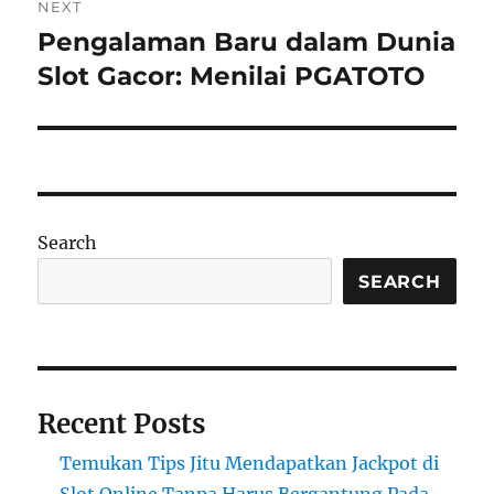
NEXT
Pengalaman Baru dalam Dunia
Next
post:
Slot Gacor: Menilai PGATOTO
Search
SEARCH
Recent Posts
Temukan Tips Jitu Mendapatkan Jackpot di