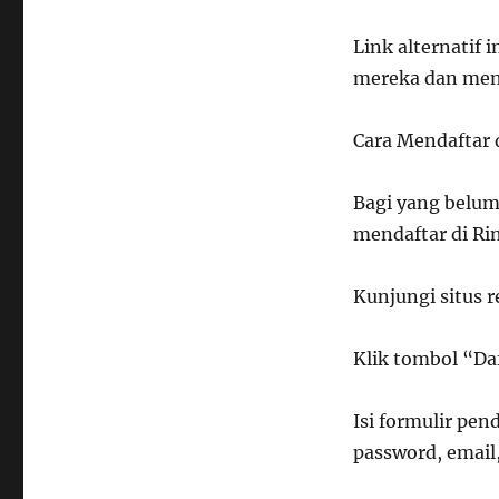
Link alternatif
mereka dan men
Cara Mendaftar 
Bagi yang belum
mendaftar di Ri
Kunjungi situs r
Klik tombol “Da
Isi formulir pen
password, email