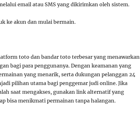
melalui email atau SMS yang dikirimkan oleh sistem.
suk ke akun dan mulai bermain.
latform toto dan bandar toto terbesar yang menawarkan
gan bagi para penggunanya. Dengan keamanan yang
 permainan yang menarik, serta dukungan pelanggan 24
adi pilihan utama bagi penggemar judi online. Jika
ah saat mengakses, gunakan link alternatif yang
etap bisa menikmati permainan tanpa halangan.