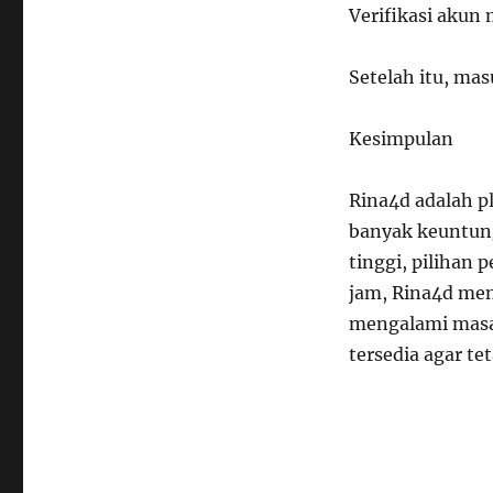
Verifikasi akun 
Setelah itu, ma
Kesimpulan
Rina4d adalah p
banyak keuntun
tinggi, pilihan
jam, Rina4d menj
mengalami masal
tersedia agar t