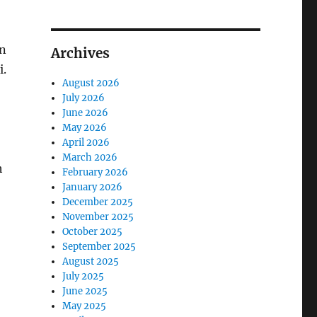
an
Archives
i.
August 2026
July 2026
June 2026
May 2026
April 2026
March 2026
h
February 2026
January 2026
December 2025
November 2025
October 2025
September 2025
August 2025
July 2025
June 2025
May 2025