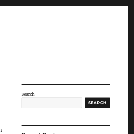
Search
SEARCH
h