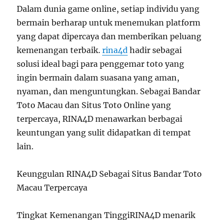
Dalam dunia game online, setiap individu yang
bermain berharap untuk menemukan platform
yang dapat dipercaya dan memberikan peluang
kemenangan terbaik.
rina4d
hadir sebagai
solusi ideal bagi para penggemar toto yang
ingin bermain dalam suasana yang aman,
nyaman, dan menguntungkan. Sebagai Bandar
Toto Macau dan Situs Toto Online yang
terpercaya, RINA4D menawarkan berbagai
keuntungan yang sulit didapatkan di tempat
lain.
Keunggulan RINA4D Sebagai Situs Bandar Toto
Macau Terpercaya
Tingkat Kemenangan TinggiRINA4D menarik