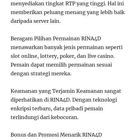
menyediakan tingkat RTP yang tinggi. Hal ini
memberikan peluang menang yang lebih baik
daripada server lain.
Beragam Pilihan Permainan RINA4D
menawarkan banyak jenis permainan seperti
slot online, lottery, poker, dan live casino.
Pemain dapat memilih permainan sesuai
dengan strategi mereka.
Keamanan yang Terjamin Keamanan sangat
diperhatikan di RINA4D. Dengan teknologi
enkripsi terbaru, data pribadi pemain
terlindungi dari kebocoran.
Bonus dan Promosi Menarik RINA4D