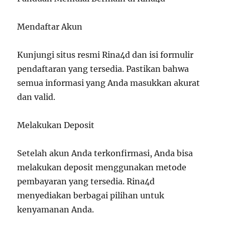
Mendaftar Akun
Kunjungi situs resmi Rina4d dan isi formulir
pendaftaran yang tersedia. Pastikan bahwa
semua informasi yang Anda masukkan akurat
dan valid.
Melakukan Deposit
Setelah akun Anda terkonfirmasi, Anda bisa
melakukan deposit menggunakan metode
pembayaran yang tersedia. Rina4d
menyediakan berbagai pilihan untuk
kenyamanan Anda.