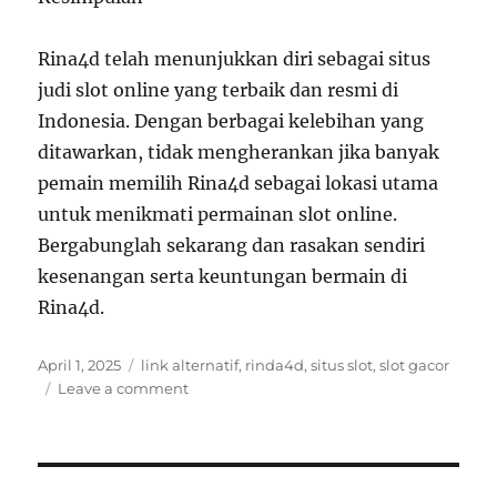
Rina4d telah menunjukkan diri sebagai situs
judi slot online yang terbaik dan resmi di
Indonesia. Dengan berbagai kelebihan yang
ditawarkan, tidak mengherankan jika banyak
pemain memilih Rina4d sebagai lokasi utama
untuk menikmati permainan slot online.
Bergabunglah sekarang dan rasakan sendiri
kesenangan serta keuntungan bermain di
Rina4d.
Posted
Tags
April 1, 2025
link alternatif
,
rinda4d
,
situs slot
,
slot gacor
on
on
Leave a comment
Slot
Online
Terlengkap
di