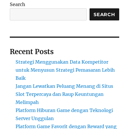
Rina4d,
Search
Situs
Judi
SEARCH
Gacor
Resmi
No.
1
di
Recent Posts
Indonesia
Strategi Menggunakan Data Kompetitor
untuk Menyusun Strategi Pemasaran Lebih
Baik
Jangan Lewatkan Peluang Menang di Situs
Slot Terpercaya dan Raup Keuntungan
Melimpah
Platform Hiburan Game dengan Teknologi
Server Unggulan
Platform Game Favorit dengan Reward yang