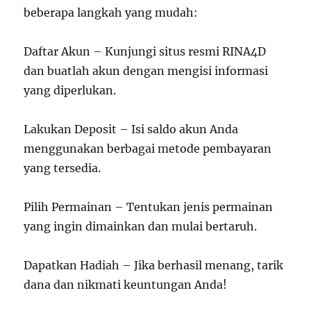
beberapa langkah yang mudah:
Daftar Akun – Kunjungi situs resmi RINA4D
dan buatlah akun dengan mengisi informasi
yang diperlukan.
Lakukan Deposit – Isi saldo akun Anda
menggunakan berbagai metode pembayaran
yang tersedia.
Pilih Permainan – Tentukan jenis permainan
yang ingin dimainkan dan mulai bertaruh.
Dapatkan Hadiah – Jika berhasil menang, tarik
dana dan nikmati keuntungan Anda!