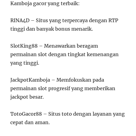
Kamboja gacor yang terbaik:
RINA4D – Situs yang terpercaya dengan RTP
tinggi dan banyak bonus menarik.
SlotKing88 – Menawarkan beragam
permainan slot dengan tingkat kemenangan
yang tinggi.
JackpotKamboja – Memfokuskan pada
permainan slot progresif yang memberikan
jackpot besar.
TotoGacor88 – Situs toto dengan layanan yang
cepat dan aman.