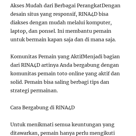
Akses Mudah dari Berbagai PerangkatDengan
desain situs yang responsif, RINA4D bisa
diakses dengan mudah melalui komputer,
laptop, dan ponsel. Ini membantu pemain
untuk bermain kapan saja dan di mana saja.
Komunitas Pemain yang AktifMenjadi bagian
dari RINA4D artinya Anda bergabung dengan
komunitas pemain toto online yang aktif dan
solid. Pemain bisa saling berbagi tips dan
strategi permainan.
Cara Bergabung di RINA4D
Untuk menikmati semua keuntungan yang
ditawarkan, pemain hanya perlu mengikuti