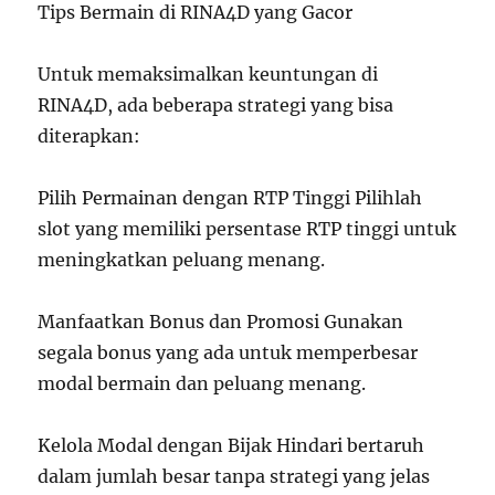
Tips Bermain di RINA4D yang Gacor
Untuk memaksimalkan keuntungan di
RINA4D, ada beberapa strategi yang bisa
diterapkan:
Pilih Permainan dengan RTP Tinggi Pilihlah
slot yang memiliki persentase RTP tinggi untuk
meningkatkan peluang menang.
Manfaatkan Bonus dan Promosi Gunakan
segala bonus yang ada untuk memperbesar
modal bermain dan peluang menang.
Kelola Modal dengan Bijak Hindari bertaruh
dalam jumlah besar tanpa strategi yang jelas