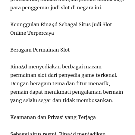
para penggemar judi slot di negara ini.
Keunggulan Rina4d Sebagai Situs Judi Slot
Online Terpercaya
Beragam Permainan Slot
Rina4d menyediakan berbagai macam
permainan slot dari penyedia game terkenal.
Dengan beragam tema dan fitur menarik,
pemain dapat menikmati pengalaman bermain
yang selalu segar dan tidak membosankan.
Keamanan dan Privasi yang Terjaga
Sebagai situs resmi, Rina4d menjadikan