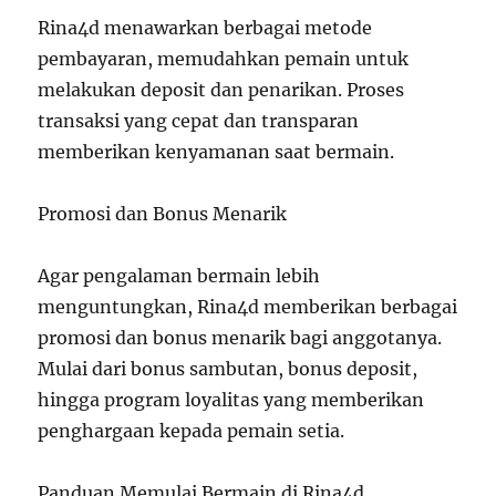
Rina4d menawarkan berbagai metode
pembayaran, memudahkan pemain untuk
melakukan deposit dan penarikan. Proses
transaksi yang cepat dan transparan
memberikan kenyamanan saat bermain.
Promosi dan Bonus Menarik
Agar pengalaman bermain lebih
menguntungkan, Rina4d memberikan berbagai
promosi dan bonus menarik bagi anggotanya.
Mulai dari bonus sambutan, bonus deposit,
hingga program loyalitas yang memberikan
penghargaan kepada pemain setia.
Panduan Memulai Bermain di Rina4d