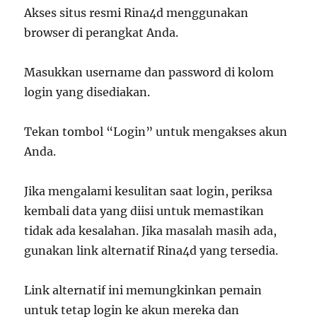
Akses situs resmi Rina4d menggunakan
browser di perangkat Anda.
Masukkan username dan password di kolom
login yang disediakan.
Tekan tombol “Login” untuk mengakses akun
Anda.
Jika mengalami kesulitan saat login, periksa
kembali data yang diisi untuk memastikan
tidak ada kesalahan. Jika masalah masih ada,
gunakan link alternatif Rina4d yang tersedia.
Link alternatif ini memungkinkan pemain
untuk tetap login ke akun mereka dan