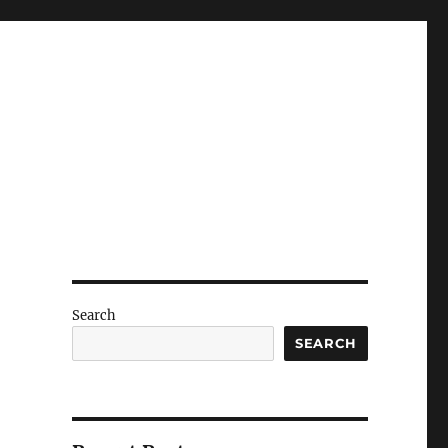
Search
SEARCH