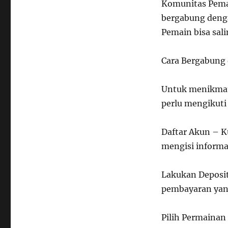
Komunitas Pemai
bergabung denga
Pemain bisa sali
Cara Bergabung
Untuk menikmat
perlu mengikuti
Daftar Akun – K
mengisi informa
Lakukan Deposit
pembayaran yang
Pilih Permainan