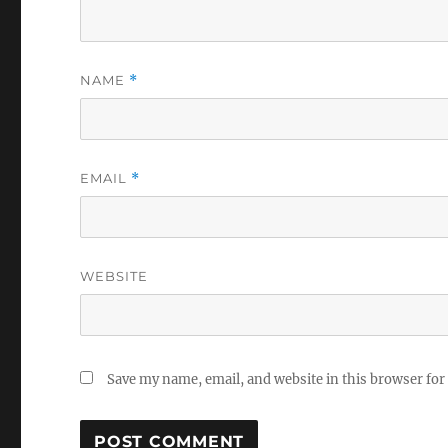
NAME
*
EMAIL
*
WEBSITE
Save my name, email, and website in this browser for