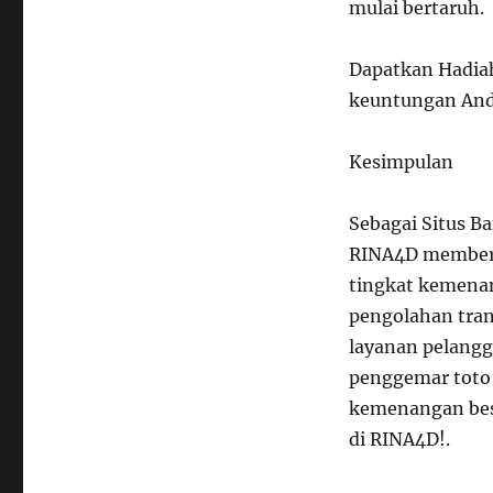
mulai bertaruh.
Dapatkan Hadiah
keuntungan And
Kesimpulan
Sebagai Situs B
RINA4D member
tingkat kemena
pengolahan trans
layanan pelangg
penggemar toto 
kemenangan bes
di RINA4D!.