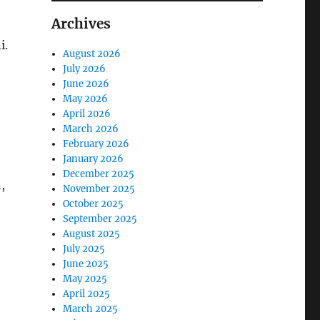
Archives
i.
August 2026
July 2026
June 2026
May 2026
April 2026
March 2026
February 2026
January 2026
December 2025
,
November 2025
October 2025
September 2025
August 2025
July 2025
June 2025
May 2025
April 2025
March 2025