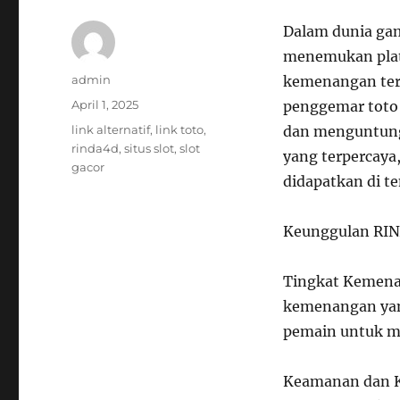
Dalam dunia gam
menemukan plat
Author
admin
kemenangan ter
Posted
April 1, 2025
penggemar toto
on
Tags
link alternatif
,
link toto
,
dan menguntungk
rinda4d
,
situs slot
,
slot
yang terpercaya
gacor
didapatkan di te
Keunggulan RIN
Tingkat Kemena
kemenangan yang
pemain untuk me
Keamanan dan 