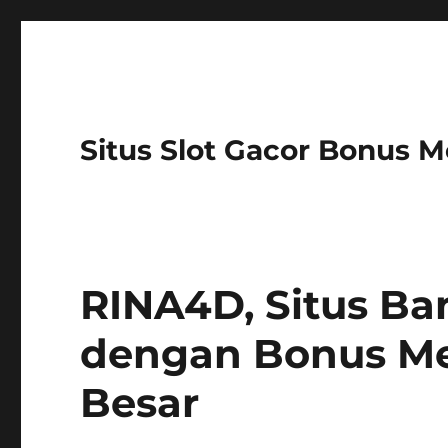
Situs Slot Gacor Bonus 
RINA4D, Situs Ba
dengan Bonus Me
Besar