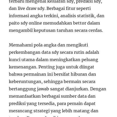
terbaru mengenai keluaran sdy, prediksi sdy,
dan live draw sdy. Berbagai fitur seperti
informasi angka terkini, analisis statistik, dan
paito sdy online memudahkan bettor dalam
mengambil keputusan taruhan secara cerdas.
Memahami pola angka dan mengikuti
perkembangan data sdy secara rutin adalah
kunci utama dalam meningkatkan peluang
kemenangan. Penting juga untuk diingat
bahwa permainan ini bersifat hiburan dan
keberuntungan, sehingga bermain secara
bertanggung jawab sangat dianjurkan. Dengan
memanfaatkan berbagai sumber data dan
prediksi yang tersedia, para pemain dapat
merancang strategi yang lebih matang dan