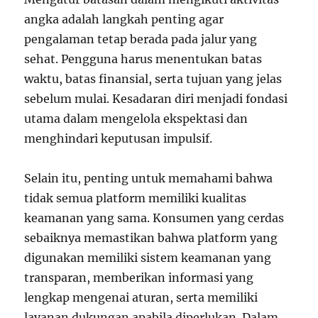
angka adalah langkah penting agar
pengalaman tetap berada pada jalur yang
sehat. Pengguna harus menentukan batas
waktu, batas finansial, serta tujuan yang jelas
sebelum mulai. Kesadaran diri menjadi fondasi
utama dalam mengelola ekspektasi dan
menghindari keputusan impulsif.
Selain itu, penting untuk memahami bahwa
tidak semua platform memiliki kualitas
keamanan yang sama. Konsumen yang cerdas
sebaiknya memastikan bahwa platform yang
digunakan memiliki sistem keamanan yang
transparan, memberikan informasi yang
lengkap mengenai aturan, serta memiliki
layanan dukungan apabila diperlukan. Dalam