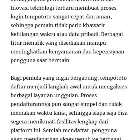
Inovasi teknologi terbaru membuat proses
login tempototo sangat cepat dan aman,
sehingga pemain tidak perlu khawatir
kehilangan waktu atau data pribadi. Berbagai
fitur menarik yang disediakan mampu
meningkatkan kenyamanan dan kepercayaan
pengguna saat bermain.
Bagi pemula yang ingin bergabung, tempototo
daftar menjadi langkah awal untuk mengakses
berbagai layanan unggulan. Proses
pendaftarannya pun sangat simpel dan tidak
memakan waktu lama, sehingga siapa saja bisa
segera menikmati fasilitas lengkap dari
platform ini. Setelah mendaftar, pengguna
akan mendapatkan akses penuh ke berbagai