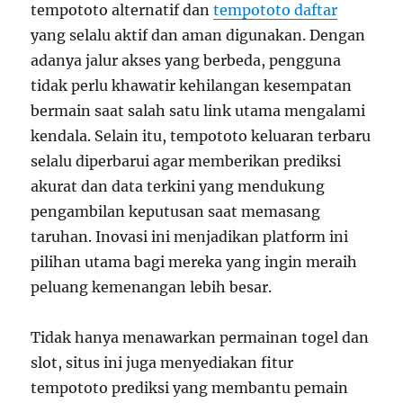
tempototo alternatif dan
tempototo daftar
yang selalu aktif dan aman digunakan. Dengan
adanya jalur akses yang berbeda, pengguna
tidak perlu khawatir kehilangan kesempatan
bermain saat salah satu link utama mengalami
kendala. Selain itu, tempototo keluaran terbaru
selalu diperbarui agar memberikan prediksi
akurat dan data terkini yang mendukung
pengambilan keputusan saat memasang
taruhan. Inovasi ini menjadikan platform ini
pilihan utama bagi mereka yang ingin meraih
peluang kemenangan lebih besar.
Tidak hanya menawarkan permainan togel dan
slot, situs ini juga menyediakan fitur
tempototo prediksi yang membantu pemain