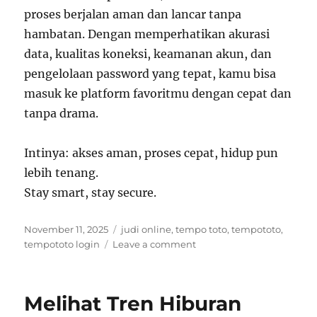
proses berjalan aman dan lancar tanpa
hambatan. Dengan memperhatikan akurasi
data, kualitas koneksi, keamanan akun, dan
pengelolaan password yang tepat, kamu bisa
masuk ke platform favoritmu dengan cepat dan
tanpa drama.
Intinya: akses aman, proses cepat, hidup pun
lebih tenang.
Stay smart, stay secure.
Posted
Tags
November 11, 2025
judi online
,
tempo toto
,
tempototo
,
on
on
tempototo login
Leave a comment
Akses
Cepat
Tanpa
Melihat Tren Hiburan
Drama: