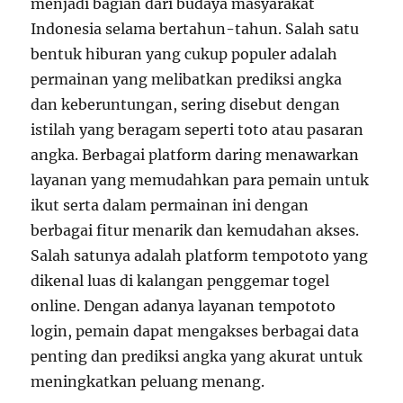
menjadi bagian dari budaya masyarakat
Indonesia selama bertahun-tahun. Salah satu
bentuk hiburan yang cukup populer adalah
permainan yang melibatkan prediksi angka
dan keberuntungan, sering disebut dengan
istilah yang beragam seperti toto atau pasaran
angka. Berbagai platform daring menawarkan
layanan yang memudahkan para pemain untuk
ikut serta dalam permainan ini dengan
berbagai fitur menarik dan kemudahan akses.
Salah satunya adalah platform tempototo yang
dikenal luas di kalangan penggemar togel
online. Dengan adanya layanan tempototo
login, pemain dapat mengakses berbagai data
penting dan prediksi angka yang akurat untuk
meningkatkan peluang menang.