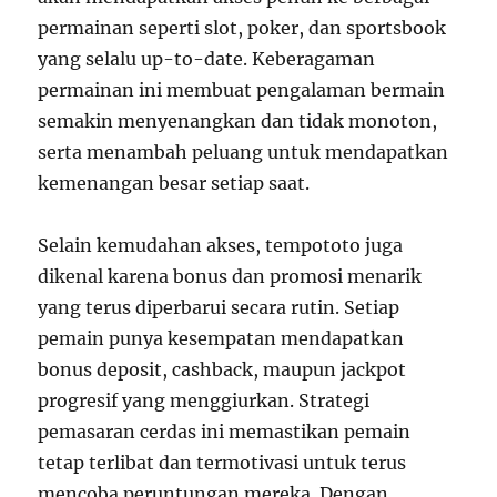
permainan seperti slot, poker, dan sportsbook
yang selalu up-to-date. Keberagaman
permainan ini membuat pengalaman bermain
semakin menyenangkan dan tidak monoton,
serta menambah peluang untuk mendapatkan
kemenangan besar setiap saat.
Selain kemudahan akses, tempototo juga
dikenal karena bonus dan promosi menarik
yang terus diperbarui secara rutin. Setiap
pemain punya kesempatan mendapatkan
bonus deposit, cashback, maupun jackpot
progresif yang menggiurkan. Strategi
pemasaran cerdas ini memastikan pemain
tetap terlibat dan termotivasi untuk terus
mencoba peruntungan mereka. Dengan