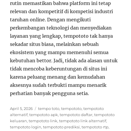
rutin memastikan bahwa platform ini tetap
relevan dan kompetitif di kompetisi industri
taruhan online. Dengan mengikuti
perkembangan teknologi dan menyediakan
layanan yang lengkap, tempototo tak hanya
sekadar situs biasa, melainkan sebuah
ekosistem yang mampu memenuhi semua
kebutuhan bettor. Jadi, tidak ada alasan untuk
tidak mencoba keberuntungan di situs ini
karena peluang menang dan kemudahan
aksesnya sudah terbukti mampu menarik
perhatian banyak pengguna setia.
Posted
Tags
April 5, 2026
tempo toto
,
tempototo
,
tempototo
on
alternatif
,
tempototo apk
,
tempototo daftar
,
tempototo
keluaran
,
tempototo link
,
tempototo link alternatif
,
tempototo login
,
tempototo prediksi
,
tempototo rtp
,