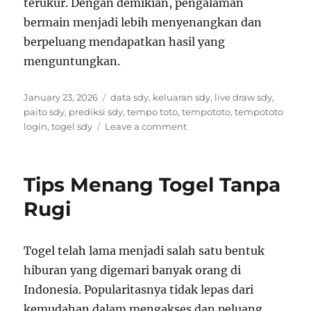
terukur. Dengan demikian, pengalaman
bermain menjadi lebih menyenangkan dan
berpeluang mendapatkan hasil yang
menguntungkan.
Posted
Tags
January 23, 2026
data sdy
,
keluaran sdy
,
live draw sdy
,
on
paito sdy
,
prediksi sdy
,
tempo toto
,
tempototo
,
tempototo
on
login
,
togel sdy
Leave a comment
Prediksi
Togel
Hari
Tips Menang Togel Tanpa
Ini:
Tips
Rugi
dan
Prediksi
Terpercaya
Togel telah lama menjadi salah satu bentuk
hiburan yang digemari banyak orang di
Indonesia. Popularitasnya tidak lepas dari
kemudahan dalam mengakses dan peluang