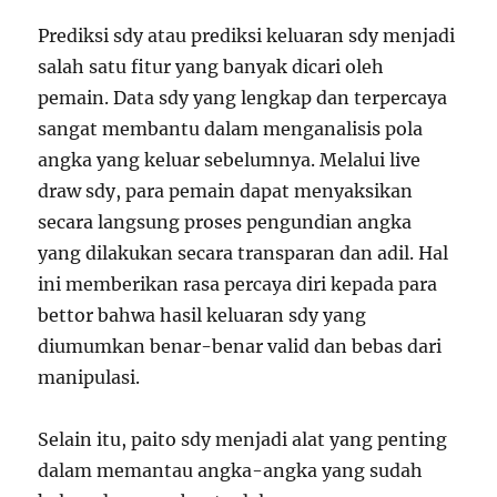
Prediksi sdy atau prediksi keluaran sdy menjadi
salah satu fitur yang banyak dicari oleh
pemain. Data sdy yang lengkap dan terpercaya
sangat membantu dalam menganalisis pola
angka yang keluar sebelumnya. Melalui live
draw sdy, para pemain dapat menyaksikan
secara langsung proses pengundian angka
yang dilakukan secara transparan dan adil. Hal
ini memberikan rasa percaya diri kepada para
bettor bahwa hasil keluaran sdy yang
diumumkan benar-benar valid dan bebas dari
manipulasi.
Selain itu, paito sdy menjadi alat yang penting
dalam memantau angka-angka yang sudah