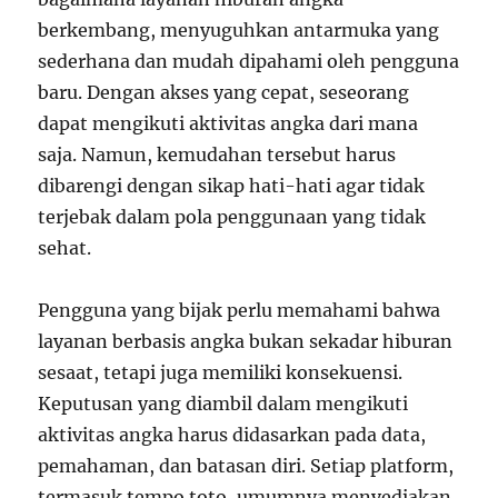
berkembang, menyuguhkan antarmuka yang
sederhana dan mudah dipahami oleh pengguna
baru. Dengan akses yang cepat, seseorang
dapat mengikuti aktivitas angka dari mana
saja. Namun, kemudahan tersebut harus
dibarengi dengan sikap hati-hati agar tidak
terjebak dalam pola penggunaan yang tidak
sehat.
Pengguna yang bijak perlu memahami bahwa
layanan berbasis angka bukan sekadar hiburan
sesaat, tetapi juga memiliki konsekuensi.
Keputusan yang diambil dalam mengikuti
aktivitas angka harus didasarkan pada data,
pemahaman, dan batasan diri. Setiap platform,
termasuk tempo toto, umumnya menyediakan