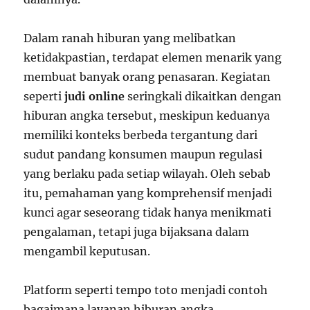
Dalam ranah hiburan yang melibatkan
ketidakpastian, terdapat elemen menarik yang
membuat banyak orang penasaran. Kegiatan
seperti
judi online
seringkali dikaitkan dengan
hiburan angka tersebut, meskipun keduanya
memiliki konteks berbeda tergantung dari
sudut pandang konsumen maupun regulasi
yang berlaku pada setiap wilayah. Oleh sebab
itu, pemahaman yang komprehensif menjadi
kunci agar seseorang tidak hanya menikmati
pengalaman, tetapi juga bijaksana dalam
mengambil keputusan.
Platform seperti tempo toto menjadi contoh
bagaimana layanan hiburan angka