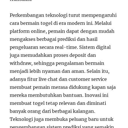
Perkembangan teknologi turut mempengaruhi
cara bermain togel di era modern ini. Melalui
platform online, pemain dapat dengan mudah
mengakses berbagai prediksi dan hasil
pengeluaran secara real-time. Sistem digital
juga memudahkan proses deposit dan
withdraw, sehingga pengalaman bermain
menjadi lebih nyaman dan aman. Selain itu,
adanya fitur live chat dan customer service
membuat pemain merasa didukung kapan saja
mereka membutuhkan bantuan. Inovasi ini
membuat togel tetap relevan dan diminati
banyak orang dari berbagai kalangan.
Teknologi juga membuka peluang baru untuk
pengembangan sistem prediksi yang semakin