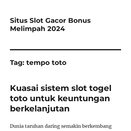
Situs Slot Gacor Bonus
Melimpah 2024
Tag:
tempo toto
Kuasai sistem slot togel
toto untuk keuntungan
berkelanjutan
Dunia taruhan daring semakin berkembang