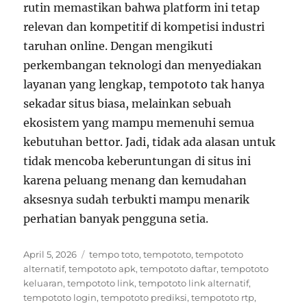
rutin memastikan bahwa platform ini tetap
relevan dan kompetitif di kompetisi industri
taruhan online. Dengan mengikuti
perkembangan teknologi dan menyediakan
layanan yang lengkap, tempototo tak hanya
sekadar situs biasa, melainkan sebuah
ekosistem yang mampu memenuhi semua
kebutuhan bettor. Jadi, tidak ada alasan untuk
tidak mencoba keberuntungan di situs ini
karena peluang menang dan kemudahan
aksesnya sudah terbukti mampu menarik
perhatian banyak pengguna setia.
Posted
Tags
April 5, 2026
tempo toto
,
tempototo
,
tempototo
on
alternatif
,
tempototo apk
,
tempototo daftar
,
tempototo
keluaran
,
tempototo link
,
tempototo link alternatif
,
tempototo login
,
tempototo prediksi
,
tempototo rtp
,