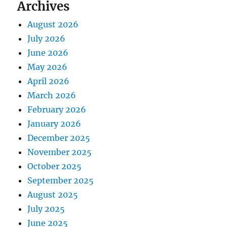
Archives
August 2026
July 2026
June 2026
May 2026
April 2026
March 2026
February 2026
January 2026
December 2025
November 2025
October 2025
September 2025
August 2025
July 2025
June 2025