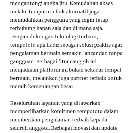
mengantongi angka jitu. Kemudahan akses
melalui tempototo link alternatif juga
memudahkan pengguna yang ingin tetap
terhubung kapan saja dan di mana saja.
Dengan dukungan teknologi terbaru,
tempototo apk hadir sebagai solusi praktis agar
pengalaman bermain semakin lancar dan tanpa
gangguan. Berbagai fitur canggih ini
menjadikan platform ini bukan sekadar tempat
bermain, melainkan juga partner terbaik untuk
meraih kemenangan besar.
Keseluruhan layanan yang ditawarkan
memperlihatkan komitmen tempototo dalam
memberikan pengalaman terbaik kepada
seluruh anggota. Berbagai inovasi dan update