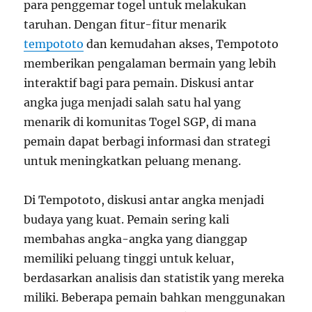
para penggemar togel untuk melakukan
taruhan. Dengan fitur-fitur menarik
tempototo
dan kemudahan akses, Tempototo
memberikan pengalaman bermain yang lebih
interaktif bagi para pemain. Diskusi antar
angka juga menjadi salah satu hal yang
menarik di komunitas Togel SGP, di mana
pemain dapat berbagi informasi dan strategi
untuk meningkatkan peluang menang.
Di Tempototo, diskusi antar angka menjadi
budaya yang kuat. Pemain sering kali
membahas angka-angka yang dianggap
memiliki peluang tinggi untuk keluar,
berdasarkan analisis dan statistik yang mereka
miliki. Beberapa pemain bahkan menggunakan