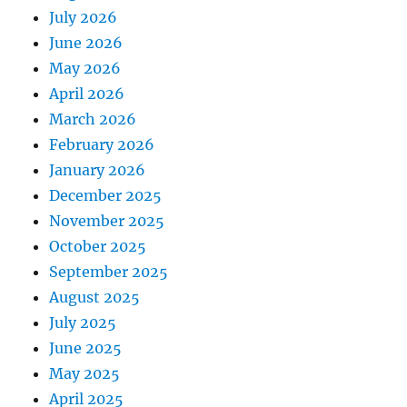
July 2026
June 2026
May 2026
April 2026
March 2026
February 2026
January 2026
December 2025
November 2025
October 2025
September 2025
August 2025
July 2025
June 2025
May 2025
April 2025