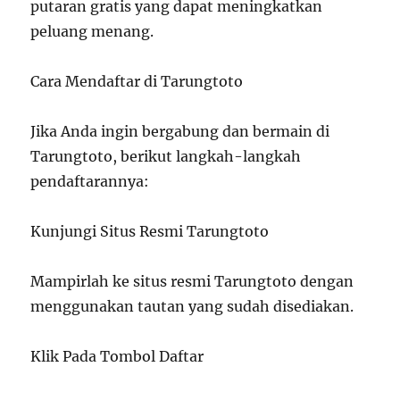
putaran gratis yang dapat meningkatkan
peluang menang.
Cara Mendaftar di Tarungtoto
Jika Anda ingin bergabung dan bermain di
Tarungtoto, berikut langkah-langkah
pendaftarannya:
Kunjungi Situs Resmi Tarungtoto
Mampirlah ke situs resmi Tarungtoto dengan
menggunakan tautan yang sudah disediakan.
Klik Pada Tombol Daftar