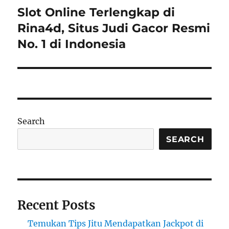
Slot Online Terlengkap di
Next
post:
Rina4d, Situs Judi Gacor Resmi
No. 1 di Indonesia
Search
SEARCH
Recent Posts
Temukan Tips Jitu Mendapatkan Jackpot di