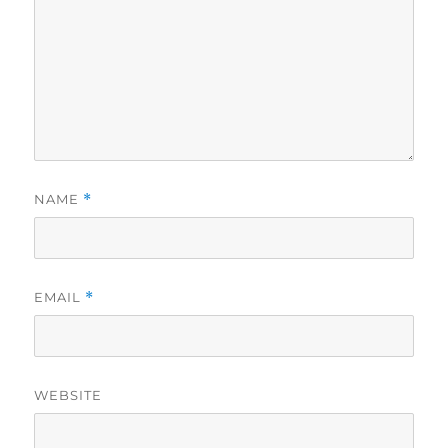
NAME
*
EMAIL
*
WEBSITE