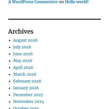
A WordPress Commenter
on
Hello world!
Archives
August 2026
July 2026
June 2026
May 2026
April 2026
March 2026
February 2026
January 2026
December 2025
November 2025
October 2025