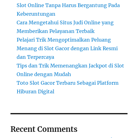
Slot Online Tanpa Harus Bergantung Pada
Keberuntungan
Cara Mengetahui Situs Judi Online yang
Memberikan Pelayanan Terbaik
Pelajari Trik Mengoptimalkan Peluang
Menang di Slot Gacor dengan Link Resmi
dan Terpercaya
Tips dan Trik Memenangkan Jackpot di Slot
Online dengan Mudah
Toto Slot Gacor Terbaru Sebagai Platform
Hiburan Digital
Recent Comments