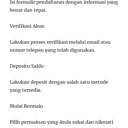
Isi formulir pendaftaran dengan informasi yang
benar dan tepat.
Verifikasi Akun
Lakukan proses verifikasi melalui email atau
nomor telepon yang telah digunakan.
Deposito Saldo
Lakukan deposit dengan salah satu metode
yang tersedia.
Mulai Bermain
Pilih permainan yang Anda sukai dan nikmati