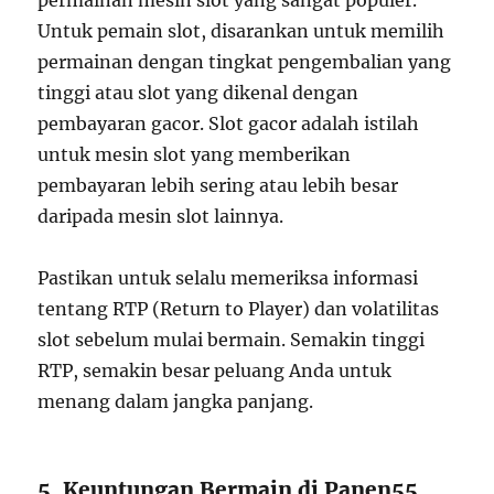
permainan mesin slot yang sangat populer.
Untuk pemain slot, disarankan untuk memilih
permainan dengan tingkat pengembalian yang
tinggi atau slot yang dikenal dengan
pembayaran gacor. Slot gacor adalah istilah
untuk mesin slot yang memberikan
pembayaran lebih sering atau lebih besar
daripada mesin slot lainnya.
Pastikan untuk selalu memeriksa informasi
tentang RTP (Return to Player) dan volatilitas
slot sebelum mulai bermain. Semakin tinggi
RTP, semakin besar peluang Anda untuk
menang dalam jangka panjang.
5. Keuntungan Bermain di Panen55