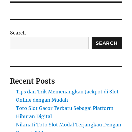
Search
SEARCH
Recent Posts
Tips dan Trik Memenangkan Jackpot di Slot
Online dengan Mudah
Toto Slot Gacor Terbaru Sebagai Platform
Hiburan Digital
Nikmati Toto Slot Modal Terjangkau Dengan