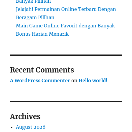
Banyak Pilihan
Jelajahi Permainan Online Terbaru Dengan
Beragam Pilihan
Main Game Online Favorit dengan Banyak
Bonus Harian Menarik
Recent Comments
A WordPress Commenter
on
Hello world!
Archives
August 2026