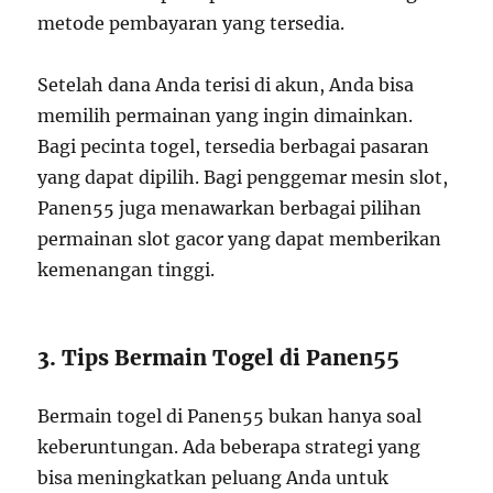
metode pembayaran yang tersedia.
Setelah dana Anda terisi di akun, Anda bisa
memilih permainan yang ingin dimainkan.
Bagi pecinta togel, tersedia berbagai pasaran
yang dapat dipilih. Bagi penggemar mesin slot,
Panen55 juga menawarkan berbagai pilihan
permainan slot gacor yang dapat memberikan
kemenangan tinggi.
3. Tips Bermain Togel di Panen55
Bermain togel di Panen55 bukan hanya soal
keberuntungan. Ada beberapa strategi yang
bisa meningkatkan peluang Anda untuk