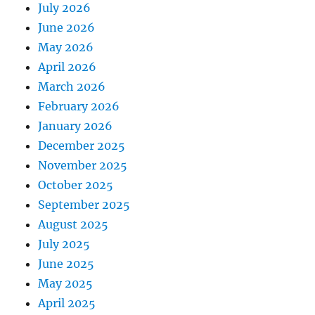
July 2026
June 2026
May 2026
April 2026
March 2026
February 2026
January 2026
December 2025
November 2025
October 2025
September 2025
August 2025
July 2025
June 2025
May 2025
April 2025