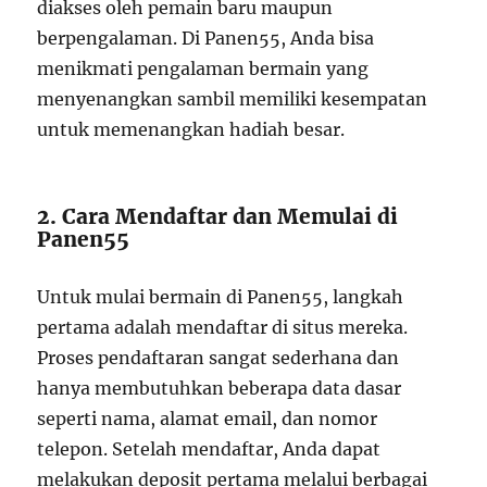
diakses oleh pemain baru maupun
berpengalaman. Di Panen55, Anda bisa
menikmati pengalaman bermain yang
menyenangkan sambil memiliki kesempatan
untuk memenangkan hadiah besar.
2. Cara Mendaftar dan Memulai di
Panen55
Untuk mulai bermain di Panen55, langkah
pertama adalah mendaftar di situs mereka.
Proses pendaftaran sangat sederhana dan
hanya membutuhkan beberapa data dasar
seperti nama, alamat email, dan nomor
telepon. Setelah mendaftar, Anda dapat
melakukan deposit pertama melalui berbagai