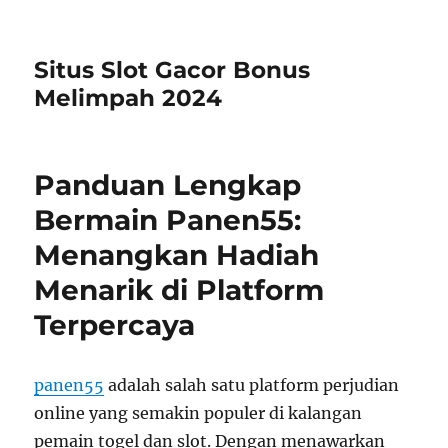
Situs Slot Gacor Bonus
Melimpah 2024
Panduan Lengkap
Bermain Panen55:
Menangkan Hadiah
Menarik di Platform
Terpercaya
panen55
adalah salah satu platform perjudian
online yang semakin populer di kalangan
pemain togel dan slot. Dengan menawarkan