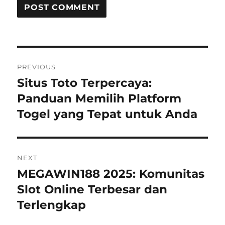
Post
PREVIOUS
navigation
Situs Toto Terpercaya:
Previous
post:
Panduan Memilih Platform
Togel yang Tepat untuk Anda
NEXT
MEGAWIN188 2025: Komunitas
Next
post:
Slot Online Terbesar dan
Terlengkap