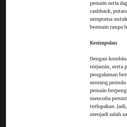
pemain setia da
cashback, putara
sempurna untuk
bermain tanpa h
Kesimpulan
Dengan kombina
terjamin, serta
pengalaman berm
seorang pemula 
pemain berpeng
mencoba perunt
terlupakan. Jad
menjadi salah s