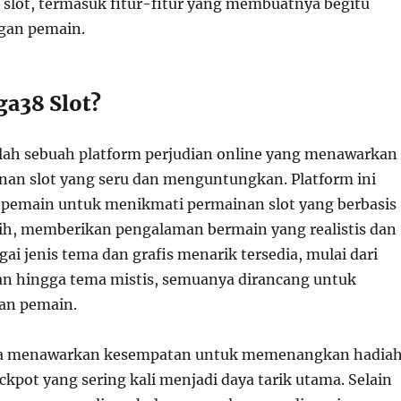
slot, termasuk fitur-fitur yang membuatnya begitu
ngan pemain.
ga38 Slot?
lah sebuah platform perjudian online yang menawarkan
nan slot yang seru dan menguntungkan. Platform ini
emain untuk menikmati permainan slot yang berbasis
ih, memberikan pengalaman bermain yang realistis dan
agai jenis tema dan grafis menarik tersedia, mulai dari
n hingga tema mistis, semuanya dirancang untuk
an pemain.
ga menawarkan kesempatan untuk memenangkan hadia
ckpot yang sering kali menjadi daya tarik utama. Selain