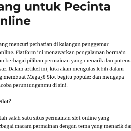
ang untuk Pecinta
nline
ang mencuri perhatian di kalangan penggemar
online. Platform ini menawarkan pengalaman bermain
an berbagai pilihan permainan yang menarik dan potens
r. Dalam artikel ini, kita akan mengulas lebih dalam
ng membuat Mega38 Slot begitu populer dan mengapa
coba peruntunganmu di sini.
Slot?
ah salah satu situs permainan slot online yang
bagai macam permainan dengan tema yang menarik da