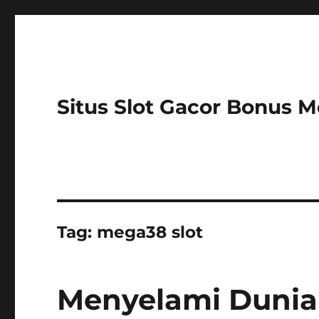
Situs Slot Gacor Bonus 
Tag:
mega38 slot
Menyelami Dunia 