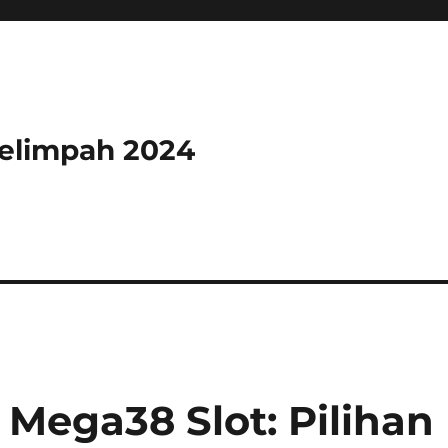
Melimpah 2024
Mega38 Slot: Pilihan