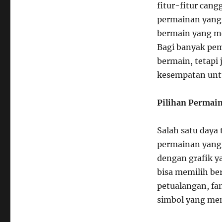
Slot
fitur-fitur cang
Online
permainan yang
bermain yang me
Bagi banyak pe
bermain, tetap
kesempatan unt
Pilihan Permain
Salah satu daya
permainan yang d
dengan grafik y
bisa memilih ber
petualangan, fan
simbol yang men