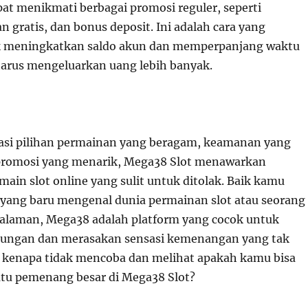
pat menikmati berbagai promosi reguler, seperti
n gratis, dan bonus deposit. Ini adalah cara yang
 meningkatkan saldo akun dan memperpanjang waktu
arus mengeluarkan uang lebih banyak.
si pilihan permainan yang beragam, keamanan yang
 promosi yang menarik, Mega38 Slot menawarkan
ain slot online yang sulit untuk ditolak. Baik kamu
yang baru mengenal dunia permainan slot atau seorang
alaman, Mega38 adalah platform yang cocok untuk
ungan dan merasakan sensasi kemenangan yang tak
i, kenapa tidak mencoba dan melihat apakah kamu bisa
atu pemenang besar di Mega38 Slot?