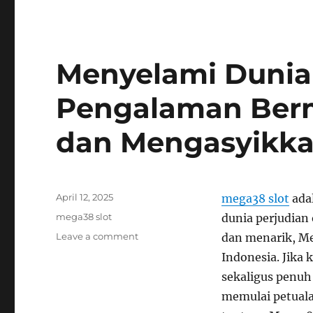
Menyelami Dunia
Pengalaman Ber
dan Mengasyikk
Posted
April 12, 2025
mega38 slot
adal
on
Tags
mega38 slot
dunia perjudian 
on
Leave a comment
dan menarik, Me
Menyelami
Indonesia. Jik
Dunia
sekaligus penuh
Mega38
Slot:
memulai petuala
Pengalaman