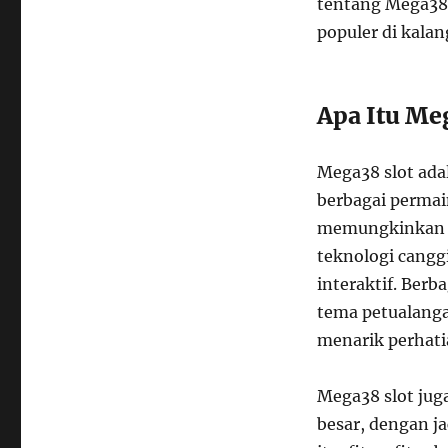
tentang Mega38 
Bermain
populer di kala
yang
Menantang
dan
Mengasyikkan
Apa Itu Me
Mega38 slot ada
berbagai permai
memungkinkan p
teknologi cangg
interaktif. Berb
tema petualanga
menarik perhati
Mega38 slot ju
besar, dengan ja