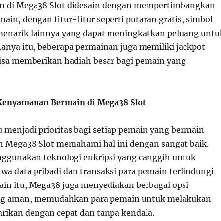
an di Mega38 Slot didesain dengan mempertimbangkan
in, dengan fitur-fitur seperti putaran gratis, simbol
 menarik lainnya yang dapat meningkatkan peluang untu
anya itu, beberapa permainan juga memiliki jackpot
bisa memberikan hadiah besar bagi pemain yang
enyamanan Bermain di Mega38 Slot
 menjadi prioritas bagi setiap pemain yang bermain
n Mega38 Slot memahami hal ini dengan sangat baik.
nggunakan teknologi enkripsi yang canggih untuk
a data pribadi dan transaksi para pemain terlindungi
lain itu, Mega38 juga menyediakan berbagai opsi
g aman, memudahkan para pemain untuk melakukan
arikan dengan cepat dan tanpa kendala.