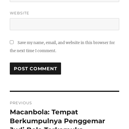
WEBSITE
Save my name, email, and website in this browser for
the next time I comment.
Post
PREVIOUS
navigation
Macanbola: Tempat
Previous
post:
Berkumpulnya Penggemar