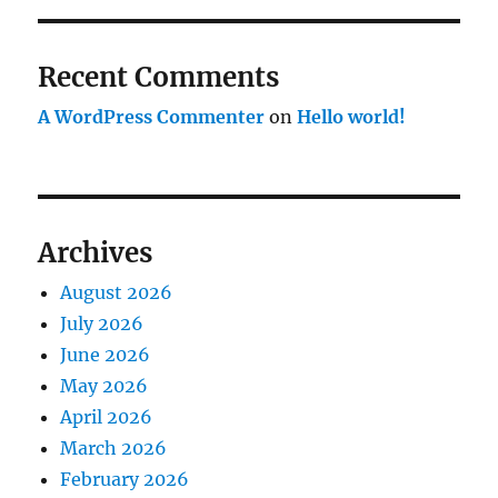
Recent Comments
A WordPress Commenter
on
Hello world!
Archives
August 2026
July 2026
June 2026
May 2026
April 2026
March 2026
February 2026