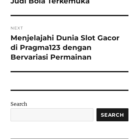
Judi Bola Terkemuka
NEXT
Menjelajahi Dunia Slot Gacor
Next
post:
di Pragma123 dengan
Bervariasi Permainan
Search
SEARCH