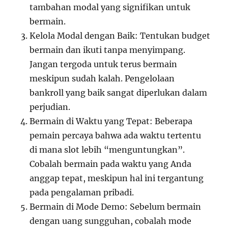
tambahan modal yang signifikan untuk
bermain.
Kelola Modal dengan Baik: Tentukan budget
bermain dan ikuti tanpa menyimpang.
Jangan tergoda untuk terus bermain
meskipun sudah kalah. Pengelolaan
bankroll yang baik sangat diperlukan dalam
perjudian.
Bermain di Waktu yang Tepat: Beberapa
pemain percaya bahwa ada waktu tertentu
di mana slot lebih “menguntungkan”.
Cobalah bermain pada waktu yang Anda
anggap tepat, meskipun hal ini tergantung
pada pengalaman pribadi.
Bermain di Mode Demo: Sebelum bermain
dengan uang sungguhan, cobalah mode