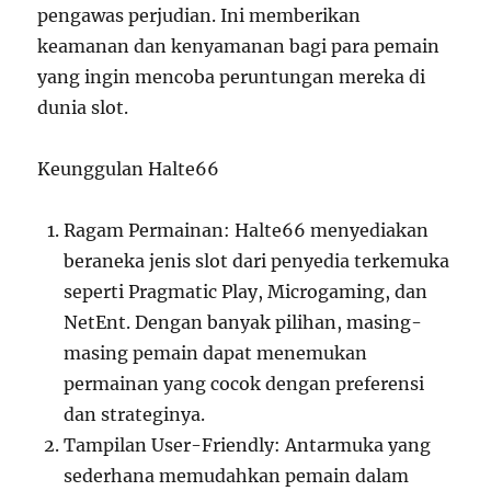
pengawas perjudian. Ini memberikan
keamanan dan kenyamanan bagi para pemain
yang ingin mencoba peruntungan mereka di
dunia slot.
Keunggulan Halte66
Ragam Permainan: Halte66 menyediakan
beraneka jenis slot dari penyedia terkemuka
seperti Pragmatic Play, Microgaming, dan
NetEnt. Dengan banyak pilihan, masing-
masing pemain dapat menemukan
permainan yang cocok dengan preferensi
dan strateginya.
Tampilan User-Friendly: Antarmuka yang
sederhana memudahkan pemain dalam