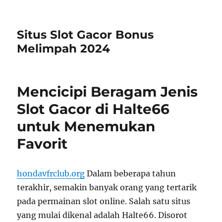
Situs Slot Gacor Bonus
Melimpah 2024
Mencicipi Beragam Jenis
Slot Gacor di Halte66
untuk Menemukan
Favorit
hondavfrclub.org
Dalam beberapa tahun
terakhir, semakin banyak orang yang tertarik
pada permainan slot online. Salah satu situs
yang mulai dikenal adalah Halte66. Disorot