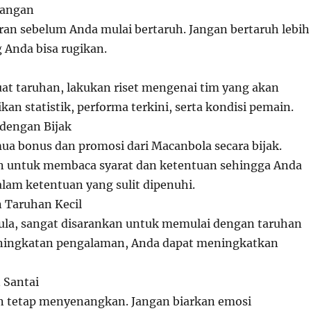
angan
an sebelum Anda mulai bertaruh. Jangan bertaruh lebih
 Anda bisa rugikan.
 taruhan, lakukan riset mengenai tim yang akan
kan statistik, performa terkini, serta kondisi pemain.
dengan Bijak
a bonus dan promosi dari Macanbola secara bijak.
n untuk membaca syarat dan ketentuan sehingga Anda
alam ketentuan yang sulit dipenuhi.
 Taruhan Kecil
la, sangat disarankan untuk memulai dengan taruhan
peningkatan pengalaman, Anda dapat meningkatkan
 Santai
n tetap menyenangkan. Jangan biarkan emosi