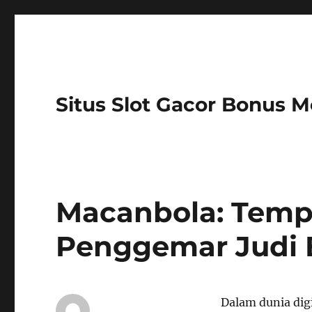
Situs Slot Gacor Bonus 
Macanbola: Temp
Penggemar Judi 
Dalam dunia digi