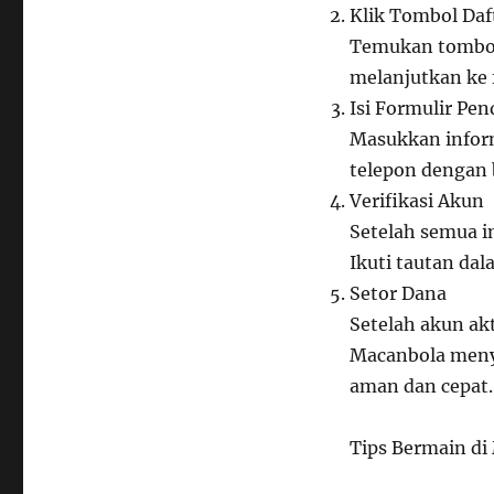
Klik Tombol Daf
Temukan tombol 
melanjutkan ke 
Isi Formulir Pen
Masukkan inform
telepon dengan 
Verifikasi Akun
Setelah semua i
Ikuti tautan da
Setor Dana
Setelah akun ak
Macanbola meny
aman dan cepat.
Tips Bermain di