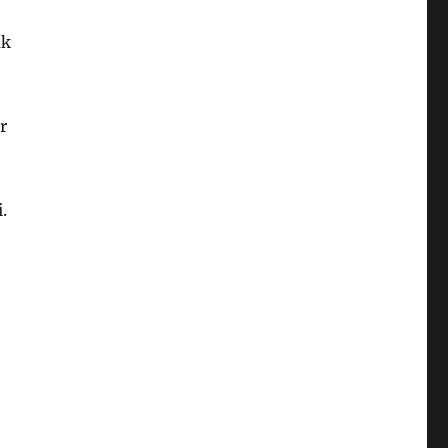
uk
r
.