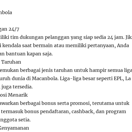
nbola
gan 24/7
iki tim dukungan pelanggan yang siap sedia 24 jam. Jik
kendala saat bermain atau memiliki pertanyaan, Anda
n bantuan kapan saja.
n Taruhan
mukan berbagai jenis taruhan untuk hampir semua lig
luruh dunia di Macanbola. Liga-liga besar seperti EPL, La
 juga tersedia.
osi Menarik
warkan berbagai bonus serta promosi, terutama untuk
i termasuk bonus pendaftaran, cashback, dan program
anggota setia.
Kenyamanan