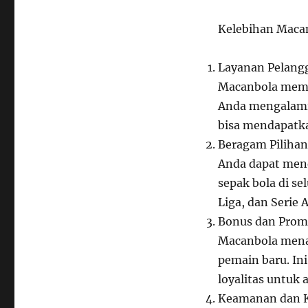
Kelebihan Maca
Layanan Pelang
Macanbola memil
Anda mengalami 
bisa mendapatka
Beragam Piliha
Anda dapat mene
sepak bola di se
Liga, dan Serie A
Bonus dan Prom
Macanbola mena
pemain baru. In
loyalitas untuk 
Keamanan dan 