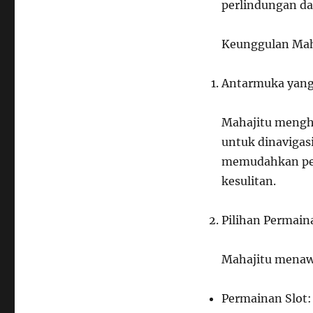
perlindungan da
Keunggulan Mah
Antarmuka yang
Mahajitu mengh
untuk dinavigas
memudahkan pem
kesulitan.
Pilihan Permain
Mahajitu menawa
Permainan Slot: 