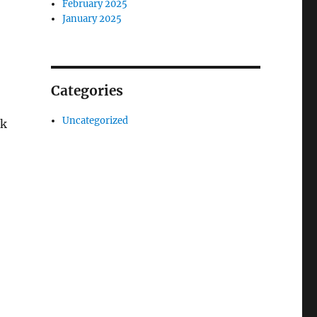
February 2025
January 2025
Categories
Uncategorized
ik