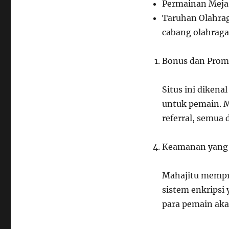
Permainan Meja:
Taruhan Olahrag
cabang olahraga 
Bonus dan Prom
Situs ini diken
untuk pemain. M
referral, semua
Keamanan yang
Mahajitu mempr
sistem enkripsi
para pemain aka