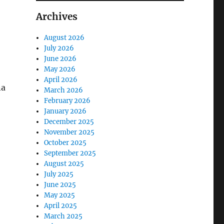
Archives
August 2026
July 2026
June 2026
May 2026
April 2026
na
March 2026
February 2026
January 2026
December 2025
November 2025
October 2025
September 2025
August 2025
July 2025
June 2025
May 2025
April 2025
March 2025