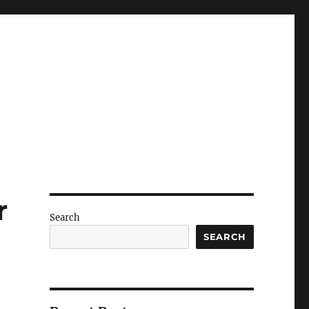
r
Search
SEARCH