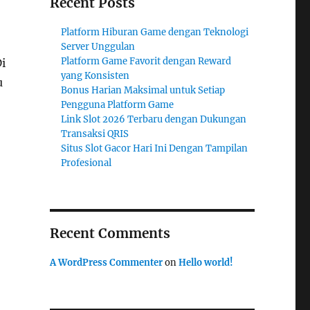
Recent Posts
Platform Hiburan Game dengan Teknologi
Server Unggulan
Platform Game Favorit dengan Reward
Di
yang Konsisten
u
Bonus Harian Maksimal untuk Setiap
Pengguna Platform Game
Link Slot 2026 Terbaru dengan Dukungan
Transaksi QRIS
Situs Slot Gacor Hari Ini Dengan Tampilan
Profesional
Recent Comments
A WordPress Commenter
on
Hello world!