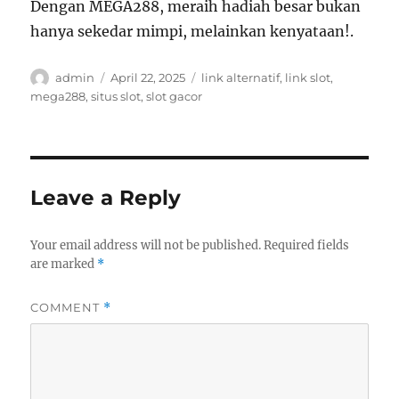
Dengan MEGA288, meraih hadiah besar bukan
hanya sekedar mimpi, melainkan kenyataan!.
Author
Posted
Tags
admin
April 22, 2025
link alternatif
,
link slot
,
on
mega288
,
situs slot
,
slot gacor
Leave a Reply
Your email address will not be published.
Required fields
are marked
*
COMMENT
*