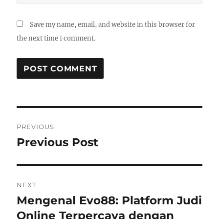
Save my name, email, and website in this browser for
the next time I comment.
Post
PREVIOUS
navigation
Previous Post
Previous
post:
NEXT
Mengenal Evo88: Platform Judi
Next
post:
Online Terpercaya dengan