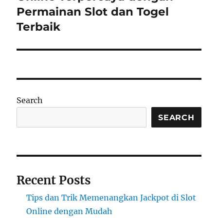
Permainan Slot dan Togel
Terbaik
Search
SEARCH
Recent Posts
Tips dan Trik Memenangkan Jackpot di Slot
Online dengan Mudah