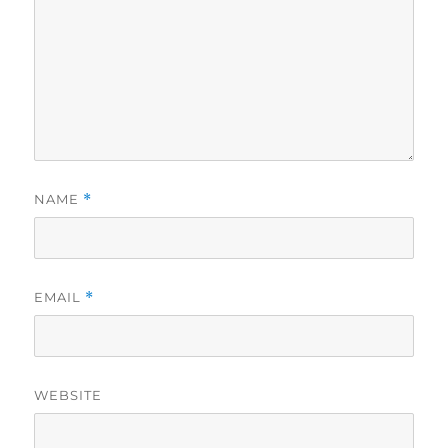
NAME
*
EMAIL
*
WEBSITE