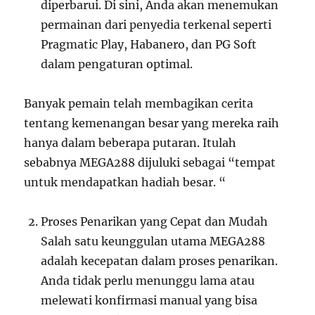
diperbarui. Di sini, Anda akan menemukan
permainan dari penyedia terkenal seperti
Pragmatic Play, Habanero, dan PG Soft
dalam pengaturan optimal.
Banyak pemain telah membagikan cerita
tentang kemenangan besar yang mereka raih
hanya dalam beberapa putaran. Itulah
sebabnya MEGA288 dijuluki sebagai “tempat
untuk mendapatkan hadiah besar. “
Proses Penarikan yang Cepat dan Mudah
Salah satu keunggulan utama MEGA288
adalah kecepatan dalam proses penarikan.
Anda tidak perlu menunggu lama atau
melewati konfirmasi manual yang bisa