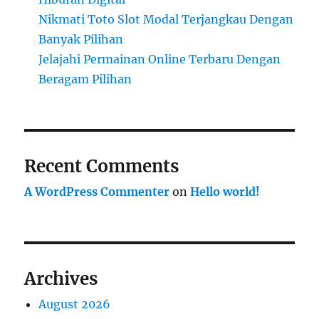
Nikmati Toto Slot Modal Terjangkau Dengan
Banyak Pilihan
Jelajahi Permainan Online Terbaru Dengan
Beragam Pilihan
Recent Comments
A WordPress Commenter
on
Hello world!
Archives
August 2026