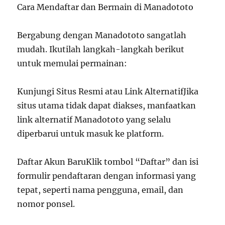
Cara Mendaftar dan Bermain di Manadototo
Bergabung dengan Manadototo sangatlah
mudah. Ikutilah langkah-langkah berikut
untuk memulai permainan:
Kunjungi Situs Resmi atau Link AlternatifJika
situs utama tidak dapat diakses, manfaatkan
link alternatif Manadototo yang selalu
diperbarui untuk masuk ke platform.
Daftar Akun BaruKlik tombol “Daftar” dan isi
formulir pendaftaran dengan informasi yang
tepat, seperti nama pengguna, email, dan
nomor ponsel.