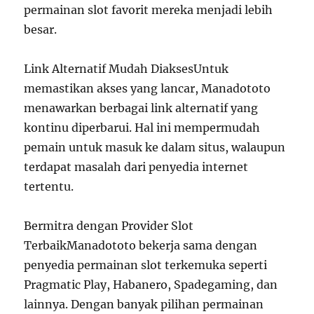
permainan slot favorit mereka menjadi lebih
besar.
Link Alternatif Mudah DiaksesUntuk
memastikan akses yang lancar, Manadototo
menawarkan berbagai link alternatif yang
kontinu diperbarui. Hal ini mempermudah
pemain untuk masuk ke dalam situs, walaupun
terdapat masalah dari penyedia internet
tertentu.
Bermitra dengan Provider Slot
TerbaikManadototo bekerja sama dengan
penyedia permainan slot terkemuka seperti
Pragmatic Play, Habanero, Spadegaming, dan
lainnya. Dengan banyak pilihan permainan