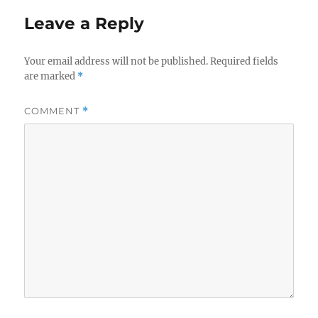
Leave a Reply
Your email address will not be published.
Required fields
are marked
*
COMMENT
*