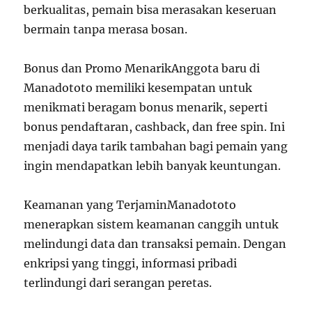
berkualitas, pemain bisa merasakan keseruan
bermain tanpa merasa bosan.
Bonus dan Promo MenarikAnggota baru di
Manadototo memiliki kesempatan untuk
menikmati beragam bonus menarik, seperti
bonus pendaftaran, cashback, dan free spin. Ini
menjadi daya tarik tambahan bagi pemain yang
ingin mendapatkan lebih banyak keuntungan.
Keamanan yang TerjaminManadototo
menerapkan sistem keamanan canggih untuk
melindungi data dan transaksi pemain. Dengan
enkripsi yang tinggi, informasi pribadi
terlindungi dari serangan peretas.