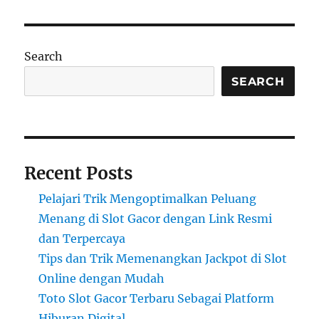
Search
SEARCH
Recent Posts
Pelajari Trik Mengoptimalkan Peluang
Menang di Slot Gacor dengan Link Resmi
dan Terpercaya
Tips dan Trik Memenangkan Jackpot di Slot
Online dengan Mudah
Toto Slot Gacor Terbaru Sebagai Platform
Hiburan Digital