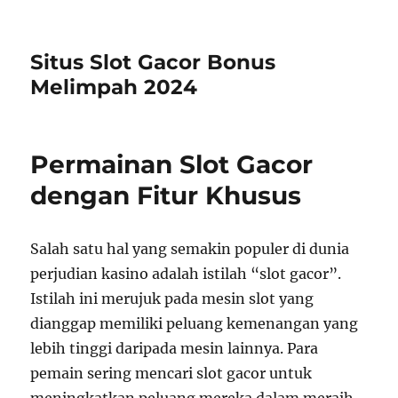
Situs Slot Gacor Bonus
Melimpah 2024
Permainan Slot Gacor
dengan Fitur Khusus
Salah satu hal yang semakin populer di dunia
perjudian kasino adalah istilah “slot gacor”.
Istilah ini merujuk pada mesin slot yang
dianggap memiliki peluang kemenangan yang
lebih tinggi daripada mesin lainnya. Para
pemain sering mencari slot gacor untuk