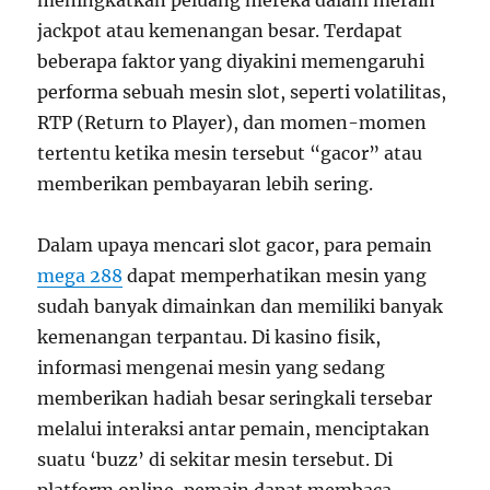
meningkatkan peluang mereka dalam meraih
jackpot atau kemenangan besar. Terdapat
beberapa faktor yang diyakini memengaruhi
performa sebuah mesin slot, seperti volatilitas,
RTP (Return to Player), dan momen-momen
tertentu ketika mesin tersebut “gacor” atau
memberikan pembayaran lebih sering.
Dalam upaya mencari slot gacor, para pemain
mega 288
dapat memperhatikan mesin yang
sudah banyak dimainkan dan memiliki banyak
kemenangan terpantau. Di kasino fisik,
informasi mengenai mesin yang sedang
memberikan hadiah besar seringkali tersebar
melalui interaksi antar pemain, menciptakan
suatu ‘buzz’ di sekitar mesin tersebut. Di