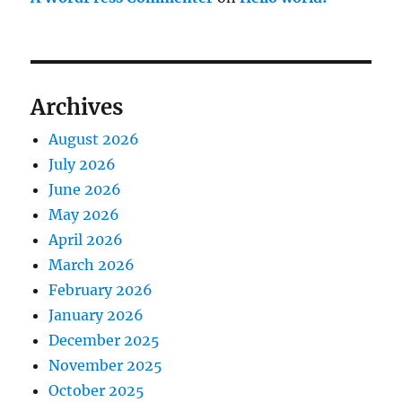
Archives
August 2026
July 2026
June 2026
May 2026
April 2026
March 2026
February 2026
January 2026
December 2025
November 2025
October 2025