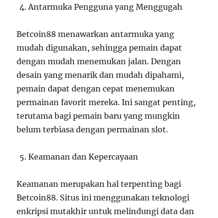
Antarmuka Pengguna yang Menggugah
Betcoin88 menawarkan antarmuka yang
mudah digunakan, sehingga pemain dapat
dengan mudah menemukan jalan. Dengan
desain yang menarik dan mudah dipahami,
pemain dapat dengan cepat menemukan
permainan favorit mereka. Ini sangat penting,
terutama bagi pemain baru yang mungkin
belum terbiasa dengan permainan slot.
Keamanan dan Kepercayaan
Keamanan merupakan hal terpenting bagi
Betcoin88. Situs ini menggunakan teknologi
enkripsi mutakhir untuk melindungi data dan