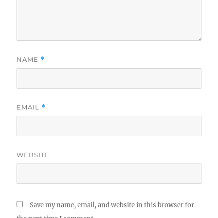
NAME
*
EMAIL
*
WEBSITE
Save my name, email, and website in this browser for