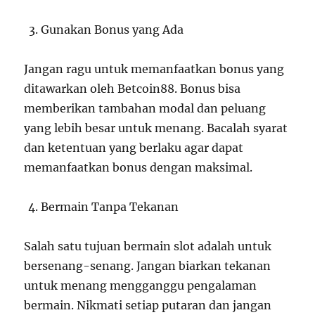
Gunakan Bonus yang Ada
Jangan ragu untuk memanfaatkan bonus yang
ditawarkan oleh Betcoin88. Bonus bisa
memberikan tambahan modal dan peluang
yang lebih besar untuk menang. Bacalah syarat
dan ketentuan yang berlaku agar dapat
memanfaatkan bonus dengan maksimal.
Bermain Tanpa Tekanan
Salah satu tujuan bermain slot adalah untuk
bersenang-senang. Jangan biarkan tekanan
untuk menang mengganggu pengalaman
bermain. Nikmati setiap putaran dan jangan