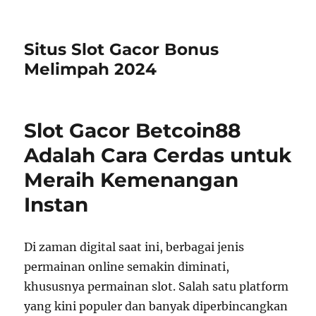
Situs Slot Gacor Bonus
Melimpah 2024
Slot Gacor Betcoin88
Adalah Cara Cerdas untuk
Meraih Kemenangan
Instan
Di zaman digital saat ini, berbagai jenis
permainan online semakin diminati,
khususnya permainan slot. Salah satu platform
yang kini populer dan banyak diperbincangkan