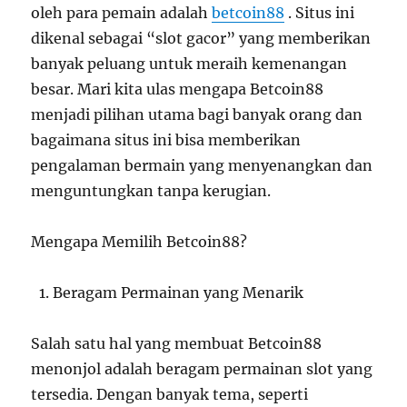
oleh para pemain adalah
betcoin88
. Situs ini
dikenal sebagai “slot gacor” yang memberikan
banyak peluang untuk meraih kemenangan
besar. Mari kita ulas mengapa Betcoin88
menjadi pilihan utama bagi banyak orang dan
bagaimana situs ini bisa memberikan
pengalaman bermain yang menyenangkan dan
menguntungkan tanpa kerugian.
Mengapa Memilih Betcoin88?
Beragam Permainan yang Menarik
Salah satu hal yang membuat Betcoin88
menonjol adalah beragam permainan slot yang
tersedia. Dengan banyak tema, seperti