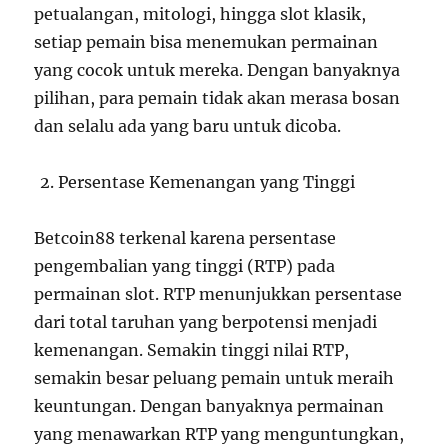
petualangan, mitologi, hingga slot klasik,
setiap pemain bisa menemukan permainan
yang cocok untuk mereka. Dengan banyaknya
pilihan, para pemain tidak akan merasa bosan
dan selalu ada yang baru untuk dicoba.
Persentase Kemenangan yang Tinggi
Betcoin88 terkenal karena persentase
pengembalian yang tinggi (RTP) pada
permainan slot. RTP menunjukkan persentase
dari total taruhan yang berpotensi menjadi
kemenangan. Semakin tinggi nilai RTP,
semakin besar peluang pemain untuk meraih
keuntungan. Dengan banyaknya permainan
yang menawarkan RTP yang menguntungkan,